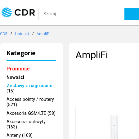
CDR
/
Ubiquiti
/
AmpliFi
Kategorie
AmpliFi
Promocje
Nowości
Zestawy z nagrodami
(15)
Access pointy / routery
(521)
Akcesoria GSM/LTE (58)
Akcesoria, uchwyty
(163)
Anteny (108)