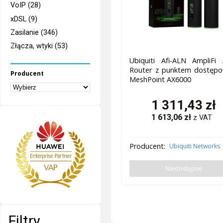
VoIP (28)
xDSL (9)
Zasilanie (346)
Złącza, wtyki (53)
Ubiquiti Afi-ALN AmpliFi 
Router z punktem dostęp
Producent
MeshPoint AX6000
1 311,43
zł
1 613,06
zł
z VAT
Producent:
Ubiquiti Networks
Niedostępne
Filtry