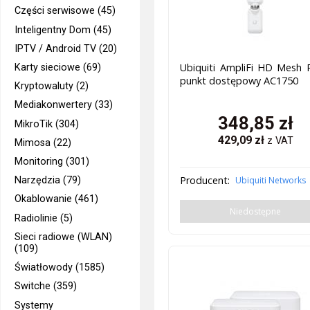
Części serwisowe (45)
Inteligentny Dom (45)
IPTV / Android TV (20)
Ubiquiti AmpliFi HD Mesh 
Karty sieciowe (69)
punkt dostępowy AC1750
Kryptowaluty (2)
Mediakonwertery (33)
348,85
zł
MikroTik (304)
429,09
zł
z VAT
Mimosa (22)
Monitoring (301)
Producent:
Narzędzia (79)
Ubiquiti Networks
Okablowanie (461)
Niedostępne
Radiolinie (5)
Sieci radiowe (WLAN)
(109)
Światłowody (1585)
Switche (359)
Systemy