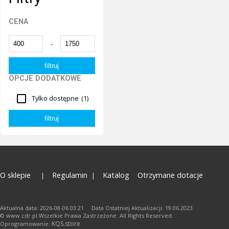
CENA
-
OPCJE DODATKOWE
Tylko dostępne
(1)
O sklepie
Regulamin
Katalog
Otrzymane dotacje
Aktualna data: 2026-08-06 03:21 Data Ostatniej Aktualizacji: 19.06.2023
© www.cdr.pl.Wszelkie Prawa Zastrzeżone. All Rights Reserved.
KQS.store
Oprogramowanie: