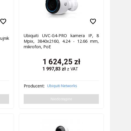
favorite
favorite
Ubiquiti UVC-G4-PRO kamera IP, 8
ujnik
Mpix, 3840x2160, 4.24 - 12.66 mm,
mikrofon, PoE
1 624,25
zł
1 997,83
zł
z VAT
Producent:
Ubiquiti Networks
Niedostępne