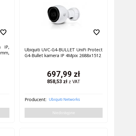
favorite
favorite
 IP,
Ubiquiti UVC-G4-BULLET UniFi Protect
 mm,
G4-Bullet kamera IP 4Mpix 2688x1512
697,99
zł
858,53
zł
z VAT
Producent:
Ubiquiti Networks
Niedostępne