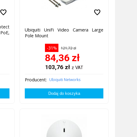
favorite
favorite
otect
Ubiquiti UniFi Video Camera Large
PoE,
Pole Mount
-31%
121,72 zł
84,36
zł
103,76
zł
z VAT
Producent:
Ubiquiti Networks