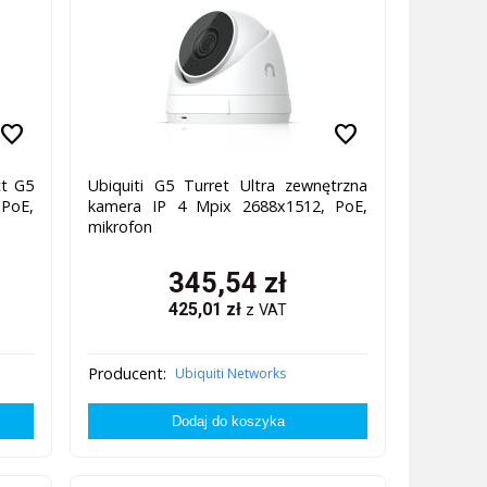
favorite
favorite
ct G5
Ubiquiti G5 Turret Ultra zewnętrzna
 PoE,
kamera IP 4 Mpix 2688x1512, PoE,
mikrofon
345,54
zł
425,01
zł
z VAT
Producent:
Ubiquiti Networks