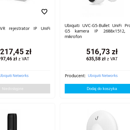
favorite
Ubiquiti UVC-G5-Bullet UniFi Pr
VR rejestrator IP UniFi
G5 kamera IP 2688x1512, 
mikrofon
 217,45
zł
516,73
zł
497,46
zł
635,58
zł
z VAT
z VAT
Producent:
Ubiquiti Networks
Ubiquiti Networks
Niedostępne