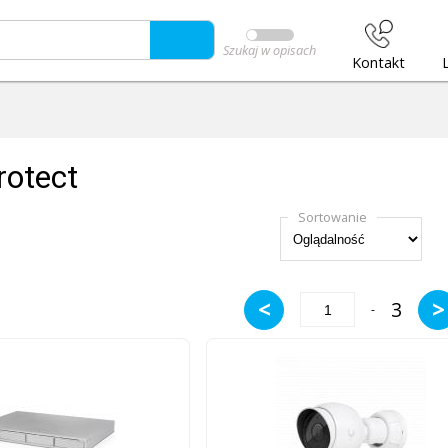
Szukaj w opisach
Kontakt
rotect
Sortowanie
<
>
3
-