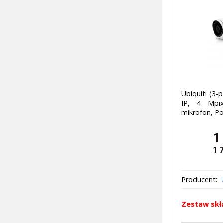
Ubiquiti (3-
IP, 4 Mpi
mikrofon, P
1
1 
Producent:
Zestaw skła