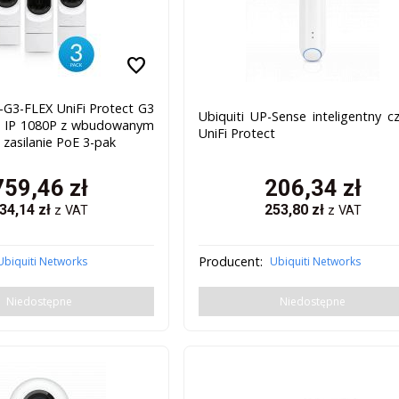
favorite
-G3-FLEX UniFi Protect G3
Ubiquiti UP-Sense inteligentny cz
a IP 1080P z wbudowanym
UniFi Protect
zasilanie PoE 3-pak
759,46
zł
206,34
zł
34,14
zł
253,80
zł
z VAT
z VAT
Producent:
Ubiquiti Networks
Ubiquiti Networks
Niedostępne
Niedostępne