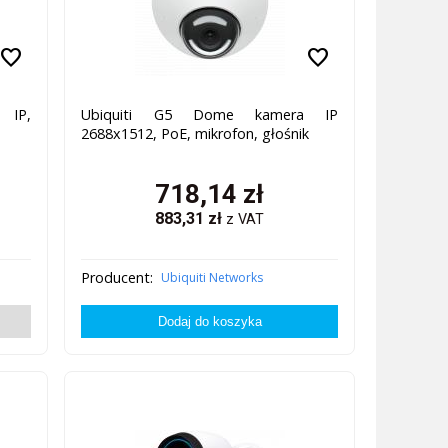
favorite
favorite
 IP,
Ubiquiti G5 Dome kamera IP
2688x1512, PoE, mikrofon, głośnik
718,14
zł
883,31
zł
z VAT
Producent:
Ubiquiti Networks