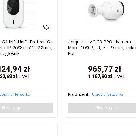
favorite
C-G4-INS UniFi Protect G4
Ubiquiti UVC-G3-PRO kamera I
era IP 2688x1512, 2.8mm,
Mpix, 1080P, IR, 3 - 9 mm, mikr
n, głośnik
PoE
424,94
zł
965,77
zł
22,68
zł
1 187,90
zł
z VAT
z VAT
Producent:
Ubiquiti Networks
Ubiquiti Networks
Niedostępne
Niedostępne