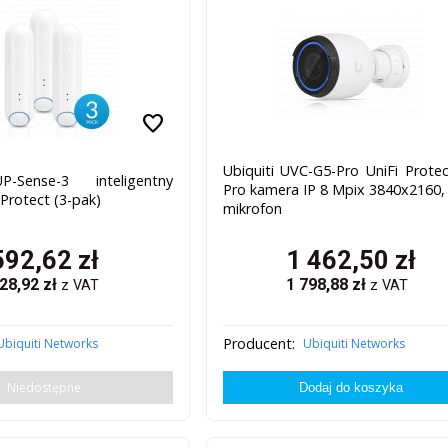
favorite
Ubiquiti UVC-G5-Pro UniFi Prote
P-Sense-3 inteligentny
Pro kamera IP 8 Mpix 3840x2160,
 Protect (3-pak)
mikrofon
592,62
zł
1 462,50
zł
28,92
zł
1 798,88
zł
z VAT
z VAT
Producent:
Ubiquiti Networks
Ubiquiti Networks
Niedostępne