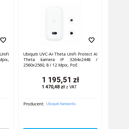
favorite
favorite
niFi
Ubiquiti UVC-AI-Theta UniFi Protect AI
Mpix,
Theta kamera IP 3264x2448 /
2560x2560, 8 / 12 Mpix, PoE
1 195,51
zł
1 470,48
zł
z VAT
Producent:
Ubiquiti Networks