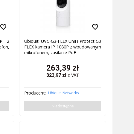
favorite
favorite
P, 2
Ubiquiti UVC-G3-FLEX UniFi Protect G3
ofon,
FLEX kamera IP 1080P z wbudowanym
mikrofonem, zasilanie PoE
263,39
zł
323,97
zł
z VAT
Producent:
Ubiquiti Networks
Niedostępne