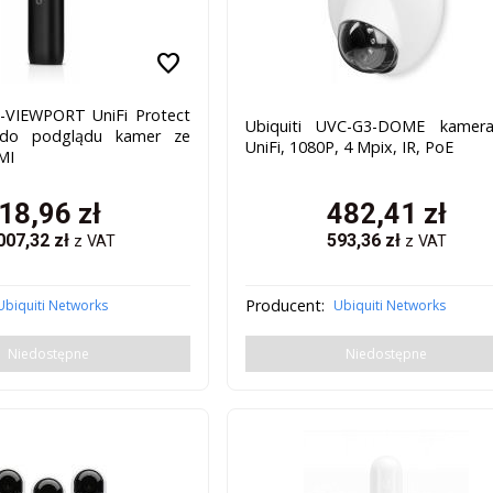
favorite
P-VIEWPORT UniFi Protect
Ubiquiti UVC-G3-DOME kamera
 do podglądu kamer ze
UniFi, 1080P, 4 Mpix, IR, PoE
MI
18,96
zł
482,41
zł
007,32
zł
593,36
zł
z VAT
z VAT
Producent:
Ubiquiti Networks
Ubiquiti Networks
Niedostępne
Niedostępne