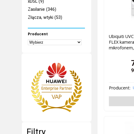
xDSL (9)
Zasilanie (346)
Złącza, wtyki (53)
Producent
Ubiquiti UVC
FLEX kamer
mikrofonem, 
9
Producent:
Filtry