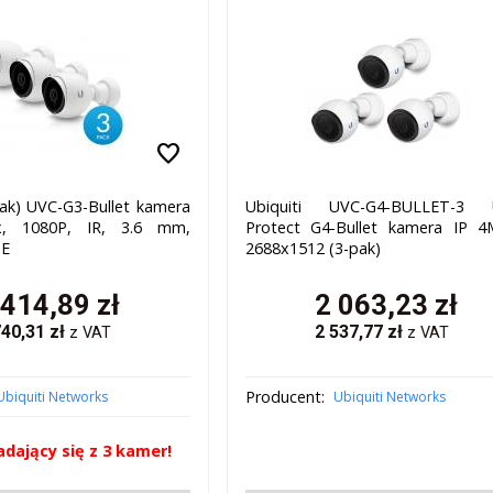
favorite
pak) UVC-G3-Bullet kamera
Ubiquiti UVC-G4-BULLET-3 U
x, 1080P, IR, 3.6 mm,
Protect G4-Bullet kamera IP 4
oE
2688x1512 (3-pak)
 414,89
zł
2 063,23
zł
740,31
zł
2 537,77
zł
z VAT
z VAT
Producent:
Ubiquiti Networks
Ubiquiti Networks
dający się z 3 kamer!