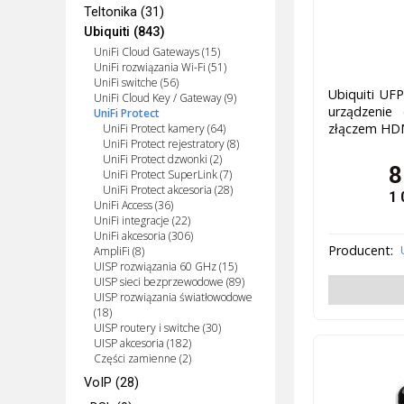
Teltonika (31)
Ubiquiti (843)
UniFi Cloud Gateways (15)
UniFi rozwiązania Wi-Fi (51)
UniFi switche (56)
Ubiquiti UF
UniFi Cloud Key / Gateway (9)
urządzenie
UniFi Protect
złączem HD
UniFi Protect kamery (64)
UniFi Protect rejestratory (8)
UniFi Protect dzwonki (2)
8
UniFi Protect SuperLink (7)
UniFi Protect akcesoria (28)
1 
UniFi Access (36)
UniFi integracje (22)
UniFi akcesoria (306)
Producent:
AmpliFi (8)
UISP rozwiązania 60 GHz (15)
UISP sieci bezprzewodowe (89)
UISP rozwiązania światłowodowe
(18)
UISP routery i switche (30)
UISP akcesoria (182)
Części zamienne (2)
VoIP (28)