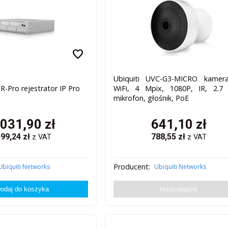
favorite
Ubiquiti UVC-G3-MICRO kamera
R-Pro rejestrator IP Pro
WiFi, 4 Mpix, 1080P, IR, 2.7
mikrofon, głośnik, PoE
 031,90
zł
641,10
zł
499,24
zł
788,55
zł
z VAT
z VAT
Producent:
Ubiquiti Networks
Ubiquiti Networks
Niedostępne