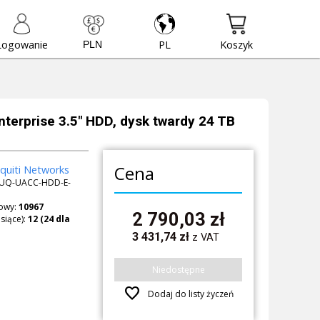
Logowanie
PL
Koszyk
Enterprise 3.5" HDD, dysk twardy 24 TB
Cena
quiti Networks
UQ-UACC-HDD-E-
owy:
10967
2 790,03
zł
siące):
3 431,74
zł
z VAT
Niedostępne
favorite
Dodaj do listy życzeń