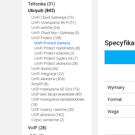
Teltonika (31)
Ubiquiti (843)
UniFi Cloud Gateways (15)
UniFi rozwiązania Wi-Fi (51)
UniFi switche (56)
UniFi Cloud Key / Gateway (9)
UniFi Protect (108)
Specyfika
UniFi Protect kamery
UniFi Protect rejestratory (8)
UniFi Protect dzwonki (2)
UniFi Protect SuperLink (7)
UniFi Protect akcesoria (28)
UniFi Access (36)
UniFi integracje (22)
UniFi akcesoria (306)
AmpliFi (8)
Wymiary
UISP rozwiązania 60 GHz (15)
UISP sieci bezprzewodowe (89)
Format
UISP rozwiązania światłowodowe
(18)
UISP routery i switche (30)
Waga
UISP akcesoria (182)
Części zamienne (2)
VoIP (28)