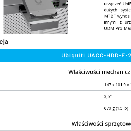
urządzeń UniF
dużych syst
MTBF wynosi a
innymi z ur
UDM-Pro-Max
cja
Ubiquiti UACC-HDD-E-
Właściwości mechanicz
147 x 101.9 x 
3,5"
670 g (1.5 lb)
Właściwości sprzętow