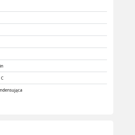
in
 C
ndensująca