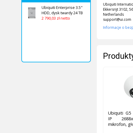
Ubiquiti Internati
Ubiquiti Enterprise 3.5"
Ekkersrijt 3102, 
HDD, dysk twardy 24 TB
Netherlands
2 790,03 zł netto
support@ui.com
Informacje o bez
Produkty
Ubiquiti G
IP 2688x
mikrofon, gł