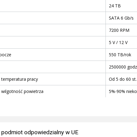
24 TB
SATA 6 Gb/s
7200 RPM
5 V / 12 V
obocze
550 TB/rok
2500000 godz
 temperatura pracy
Od 5 do 60 st.
 wilgotność powietrza
5%-90% nieko
 podmiot odpowiedzialny w UE