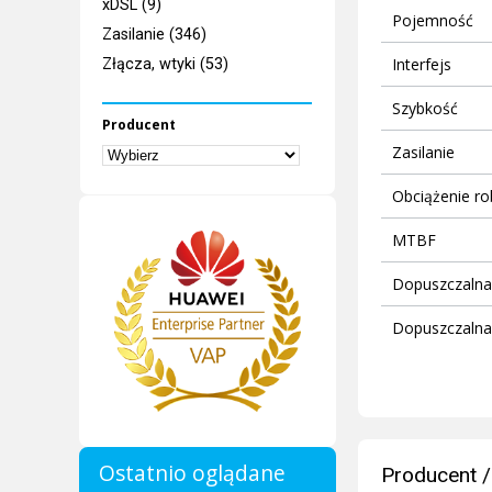
xDSL (9)
Pojemność
Zasilanie (346)
Interfejs
Złącza, wtyki (53)
Szybkość
Producent
Zasilanie
Obciążenie r
MTBF
Dopuszczalna
Dopuszczalna
Ostatnio oglądane
Producent /