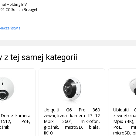
onal Holding B.V.
5692 CC Son en Breugel
pieczeństwie
 z tej samej kategorii
Ubiquiti G6 Pro 360
Ubiquiti
5 Dome kamera
zewnętrzna kamera IP 12
zewnętrz
1512, PoE,
Mpix 360°, mikrofon,
Mpix (4K),
ośnik
głośnik, microSD, biała,
PoE, mik
IK10
microSD, b