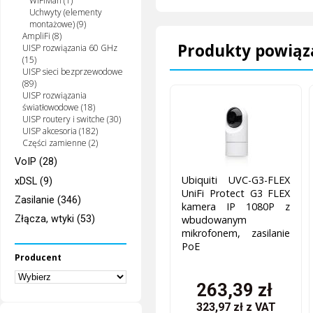
WiFiMan (1)
Uchwyty (elementy
montażowe) (9)
AmpliFi (8)
Produkty powiąz
UISP rozwiązania 60 GHz
(15)
UISP sieci bezprzewodowe
(89)
UISP rozwiązania
światłowodowe (18)
UISP routery i switche (30)
UISP akcesoria (182)
Części zamienne (2)
VoIP (28)
Ubiquiti UVC-G3-FLEX
xDSL (9)
UniFi Protect G3 FLEX
Zasilanie (346)
kamera IP 1080P z
Złącza, wtyki (53)
wbudowanym
mikrofonem, zasilanie
PoE
Producent
263,39 zł
323,97 zł
z VAT