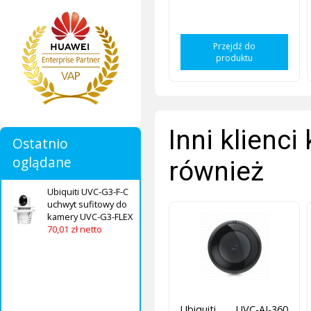
Przejdź do
produktu
Inni klienci
Ostatnio
oglądane
również
Ubiquiti UVC-G3-F-C
uchwyt sufitowy do
kamery UVC-G3-FLEX
70,01 zł netto
Ubiquiti UVC-AI-360