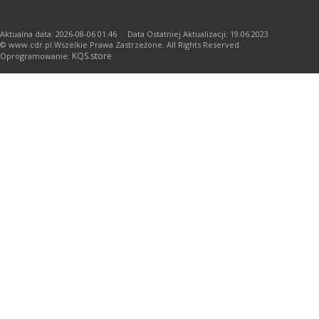
Aktualna data: 2026-08-06 01:46 Data Ostatniej Aktualizacji: 19.06.2023
© www.cdr.pl.Wszelkie Prawa Zastrzeżone. All Rights Reserved.
KQS.store
Oprogramowanie: