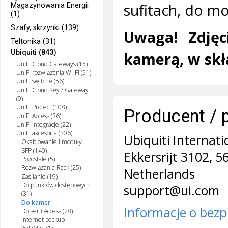
sufitach, do m
Magazynowania Energii
(1)
Szafy, skrzynki (139)
Uwaga! Zdjęc
Teltonika (31)
Ubiquiti (843)
kamerą, w skł
UniFi Cloud Gateways (15)
UniFi rozwiązania Wi-Fi (51)
UniFi switche (56)
UniFi Cloud Key / Gateway
(9)
UniFi Protect (108)
Producent / 
UniFi Access (36)
UniFi integracje (22)
UniFi akcesoria (306)
Ubiquiti Internati
Okablowanie i moduły
SFP (140)
Ekkersrijt 3102, 
Pozostałe (5)
Rozwiązania Rack (25)
Netherlands
Zasilanie (19)
Do punktów dostępowych
support@ui.com
(31)
Do kamer
Informacje o bezp
Do serii Access (28)
Internet backup i