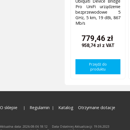
Ubiquiti Device Bridge
Pro UniFi urządzenie
bezprzewodowe 5
GHz, 5 km, 19 dBi, 867
Mb/s
779,46 zł
958,74 zł
z VAT
Przejdź do
produktu
O sklepie
Regulamin
Katalog
Otrzymane dotacje
Aktualna data: 2026-08-06 18:12 Data Ostatniej Aktualizacji: 19.06.2023