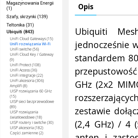
Magazynowania Energii
Opis
(1)
Szafy, skrzynki (139)
Teltonika (31)
Ubiquiti Me
Ubiquiti (843)
UniFi Cloud Gateways (15)
jednocześnie w
UniFi rozwiązania Wi-Fi
UniFi switche (56)
UniFi Cloud Key / Gateway
standardem 80
(9)
UniFi Protect (108)
przepustowość
UniFi Access (36)
UniFi integracje (22)
UniFi akcesoria (306)
GHz (2x2 MIMO
AmpliFi (8)
UISP rozwiązania 60 GHz
rozszerzając
(15)
UISP sieci bezprzewodowe
(89)
zestawie dołąc
UISP rozwiązania
światłowodowe (18)
(2,4 GHz) / 4 
UISP routery i switche (30)
UISP akcesoria (182)
Części zamienne (2)
anten i zasto