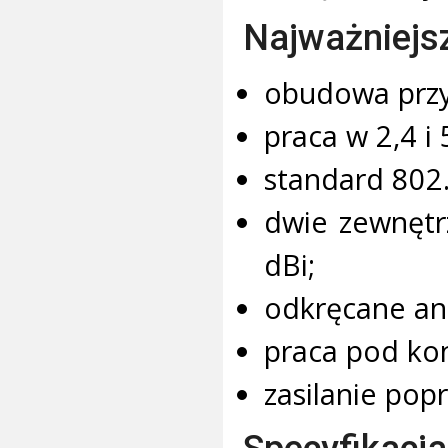
Najważniejs
obudowa przy
praca w 2,4 i
standard 802
dwie zewnętr
dBi;
odkręcane an
praca pod kon
zasilanie pop