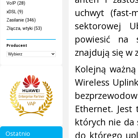
VoIP (28)
uchwyt (fast-
xDSL (9)
Zasilanie (346)
sektorowej U
Złącza, wtyki (53)
powiesić na s
Producent
znajdują się w 
Kolejną ważną 
Wireless Uplink
bezprzewodowo
Ethernet. Jest
których nie da
do którego up
Ostatnio