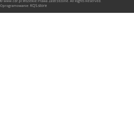
© www.cdr.pl.Wszelkie Prawa Zastrzeżone. All Rights Reserved.
KQS.store
Oprogramowanie: