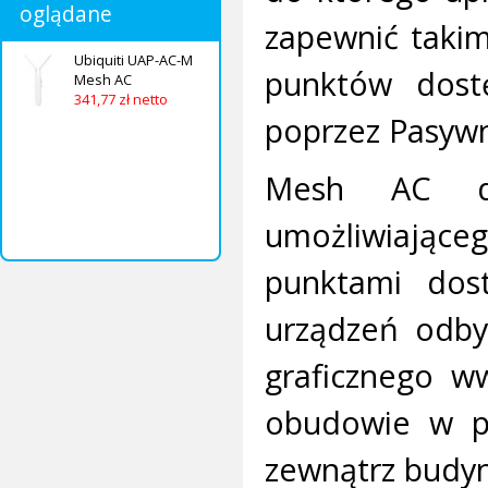
oglądane
zapewnić taki
Ubiquiti UAP-AC-M
punktów dost
Mesh AC
341,77 zł netto
poprzez Pasywn
Mesh AC dz
umożliwiające
punktami dost
urządzeń odbyw
graficznego w
obudowie w pe
zewnątrz budy