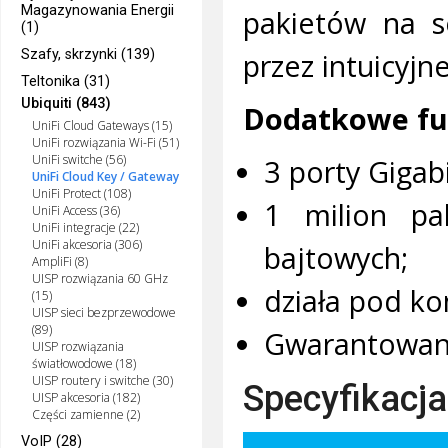
Magazynowania Energii
pakietów na s
(1)
przez intuicyj
Szafy, skrzynki (139)
Teltonika (31)
Ubiquiti (843)
Dodatkowe fun
UniFi Cloud Gateways (15)
UniFi rozwiązania Wi-Fi (51)
UniFi switche (56)
3 porty Gigab
UniFi Cloud Key / Gateway
UniFi Protect (108)
1 milion pa
UniFi Access (36)
UniFi integracje (22)
UniFi akcesoria (306)
bajtowych;
AmpliFi (8)
UISP rozwiązania 60 GHz
działa pod ko
(15)
UISP sieci bezprzewodowe
(89)
Gwarantowana
UISP rozwiązania
światłowodowe (18)
UISP routery i switche (30)
Specyfikacja
UISP akcesoria (182)
Części zamienne (2)
VoIP (28)