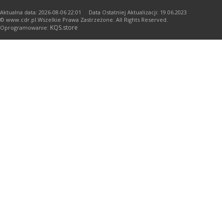
Aktualna data: 2026-08-06 22:01 Data Ostatniej Aktualizacji: 19.06.2023
© www.cdr.pl.Wszelkie Prawa Zastrzeżone. All Rights Reserved.
KQS.store
Oprogramowanie: