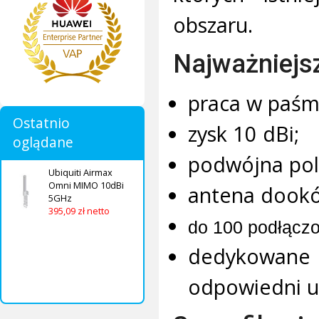
obszaru.
Najważniejs
praca w paśm
Ostatnio
zysk 10 dBi;
oglądane
podwójna pol
Ubiquiti Airmax
Omni MIMO 10dBi
antena dookól
5GHz
395,09 zł netto
do 100 podłączo
dedykowane r
odpowiedni u