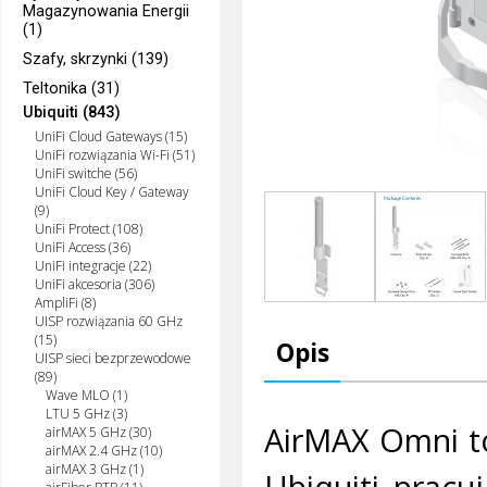
Magazynowania Energii
(1)
Szafy, skrzynki (139)
Teltonika (31)
Ubiquiti (843)
UniFi Cloud Gateways (15)
UniFi rozwiązania Wi-Fi (51)
UniFi switche (56)
UniFi Cloud Key / Gateway
(9)
UniFi Protect (108)
UniFi Access (36)
UniFi integracje (22)
UniFi akcesoria (306)
AmpliFi (8)
UISP rozwiązania 60 GHz
(15)
Opis
UISP sieci bezprzewodowe
(89)
Wave MLO (1)
LTU 5 GHz (3)
AirMAX Omni to
airMAX 5 GHz (30)
airMAX 2.4 GHz (10)
airMAX 3 GHz (1)
Ubiquiti pracu