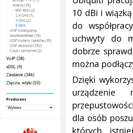
airFiber PTP (11)
Anteny (35)
10 dBi i wiązk
900 MHz (2)
2.4 GHz (7)
3 GHz (2)
do współpracy
5 GHz
UISP rozwiązania
uchwyty do m
światłowodowe (18)
UISP routery i switche (30)
UISP akcesoria (182)
dobrze sprawdz
Części zamienne (2)
VoIP (28)
można podłącz
xDSL (9)
Zasilanie (346)
Dzięki wykorzy
Złącza, wtyki (53)
urządzenie
Producent
przepustowości
dla osób poszu
których istni