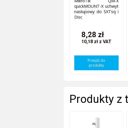
MikroTik QM-X
quickMOUNT-X uchwyt
nasłupowy do SXTsq i
Disc
8,28 zł
10,18 zł
z VAT
Przejdź do
produktu
Produkty z 