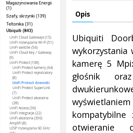
Magazynowania Energii
(1)
Opis
Szafy, skrzynki (139)
Teltonika (31)
Ubiquiti (843)
Ubiquiti Doo
UniFi Cloud Gateways (15)
UniFi rozwiązania Wi-Fi (51)
wykorzystania 
UniFi switche (56)
UniFi Cloud Key / Gateway
(9)
kamerę 5 Mpix
UniFi Protect (108)
UniFi Protect kamery (64)
UniFi Protect rejestratory
głośnik ora
(8)
UniFi Protect dzwonki
dwukierunko
UniFi Protect SuperLink
(7)
UniFi Protect akcesoria
wyświetlanie
(28)
UniFi Access (36)
kompatybilne 
UniFi integracje (22)
UniFi akcesoria (306)
AmpliFi (8)
otwieranie
UISP rozwiązania 60 GHz