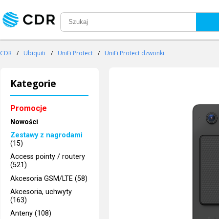
CDR
/
Ubiquiti
/
UniFi Protect
/
UniFi Protect dzwonki
Kategorie
Promocje
Nowości
Zestawy z nagrodami
(15)
Access pointy / routery
(521)
Akcesoria GSM/LTE (58)
Akcesoria, uchwyty
(163)
Anteny (108)