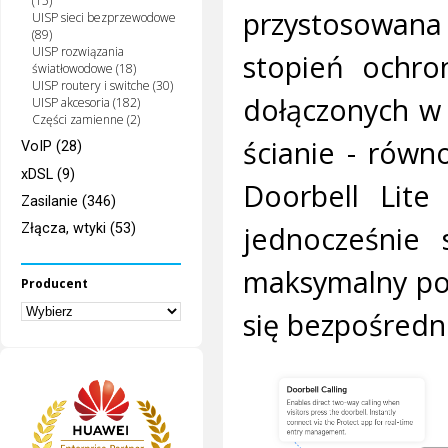
(15)
przystosowa
UISP sieci bezprzewodowe
(89)
UISP rozwiązania
stopień ochro
światłowodowe (18)
UISP routery i switche (30)
dołączonych w
UISP akcesoria (182)
Części zamienne (2)
ścianie - równ
VoIP (28)
xDSL (9)
Doorbell Lite
Zasilanie (346)
jednocześnie s
Złącza, wtyki (53)
maksymalny po
Producent
się bezpośredn