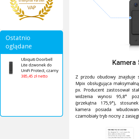
Ostatnio
oglądane
Ubiquiti Doorbell
Kamera 
Lite dzwonek do
UniFi Protect, czarny
385,45 zł netto
Z przodu obudowy znajduje 
Mpix obsługująca maksymalną
px. Producent zastosował sta
widzenia wynosi 95,8° po
(przekątna 175,9°), stosun
kamera posiada wbudowan
czarnobiały tryb nocny z zasię