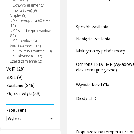
WiFiMan (1)
Uchwyty (elementy
montażowe) (9)
AmpliFi (8)
UISP rozwiązania 60 GHz
(15)
Sposób zasilania
UISP sieci bezprzewodowe
(89)
Napięcie zasilania
UISP rozwiązania
światłowodowe (18)
Maksymalny pobór mocy
UISP routery i switche (30)
UISP akcesoria (182)
Części zamienne (2)
Ochrona ESD/EMP (wyładowani
VoIP (28)
elektromagnetyczne)
xDSL (9)
Wyświetlacz LCM
Zasilanie (346)
Złącza, wtyki (53)
Diody LED
Producent
Dopuszczalna temperatura pr