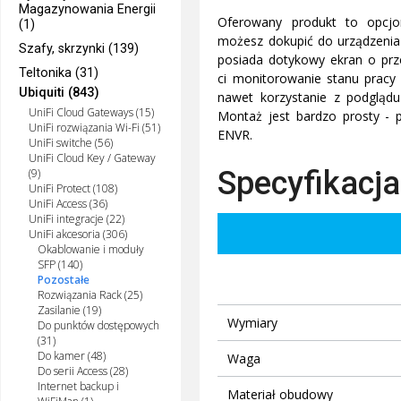
Magazynowania Energii
Oferowany produkt to opcjon
(1)
możesz dokupić do urządzenia 
Szafy, skrzynki (139)
posiada dotykowy ekran o prze
Teltonika (31)
ci monitorowanie stanu pracy r
Ubiquiti (843)
nawet korzystanie z podgląd
UniFi Cloud Gateways (15)
Montaż jest bardzo prosty - 
UniFi rozwiązania Wi-Fi (51)
ENVR.
UniFi switche (56)
UniFi Cloud Key / Gateway
Specyfikacja
(9)
UniFi Protect (108)
UniFi Access (36)
UniFi integracje (22)
UniFi akcesoria (306)
Okablowanie i moduły
SFP (140)
Pozostałe
Rozwiązania Rack (25)
Zasilanie (19)
Wymiary
Do punktów dostępowych
(31)
Do kamer (48)
Waga
Do serii Access (28)
Internet backup i
Materiał obudowy