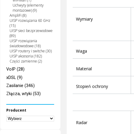
WiFiMan (1)
Uchwyty (elementy
montażowe) (9)
AmpliFi (8)
Wymiary
UISP rozwiązania 60 GHz
(15)
UISP sieci bezprzewodowe
(89)
UISP rozwiązania
światłowodowe (18)
Waga
UISP routery i switche (30)
UISP akcesoria (182)
Części zamienne (2)
Material
VoIP (28)
xDSL (9)
Zasilanie (346)
Stopień ochrony
Złącza, wtyki (53)
Producent
Radar