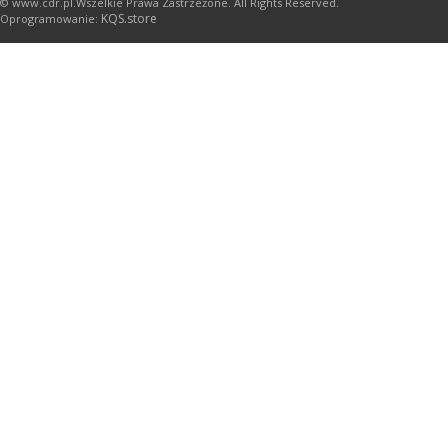
© www.cdr.pl.Wszelkie Prawa Zastrzeżone. All Rights Reserved.
KQS.store
Oprogramowanie: