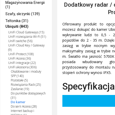
Magazynowania Energii
Dodatkowy radar / 
(1)
Pr
Szafy, skrzynki (139)
Teltonika (31)
Oferowany produkt to opcjo
Ubiquiti (843)
możesz dokupić do kamer Ubiqu
UniFi Cloud Gateways (15)
wykrywanie ludzi to 0,5 - 
UniFi rozwiązania Wi-Fi (51)
pojazdów do 2 - 35 m. Dzięki
UniFi switche (56)
zasięg w trybie nocnym w
UniFi Cloud Key / Gateway
(9)
maksymalny zasięg w trybie 
UniFi Protect (108)
m. Światło ma jasność 5700K
UniFi Access (36)
posiada wbudowany głoś
UniFi integracje (22)
przystosowany do montażu n
UniFi akcesoria (306)
Okablowanie i moduły
stopień ochrony wynosi IPX5.
SFP (140)
Pozostałe (5)
Specyfikacja
Rozwiązania Rack (25)
Zasilanie (19)
Do punktów dostępowych
(31)
Do kamer
Do serii Access (28)
Internet backup i