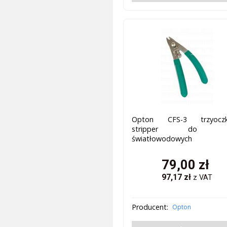
Opton CFS-3 trzyocz
stripper do ka
światłowodowych
79,00
zł
97,17
zł
z VAT
Producent:
Opton