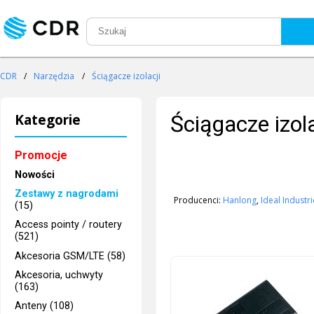
CDR
/
Narzędzia
/
Ściągacze izolacji
Kategorie
Ściągacze izola
Promocje
Nowości
Zestawy z nagrodami
Producenci:
Hanlong
,
Ideal Industr
(15)
Access pointy / routery
(521)
Akcesoria GSM/LTE (58)
Akcesoria, uchwyty
(163)
Anteny (108)