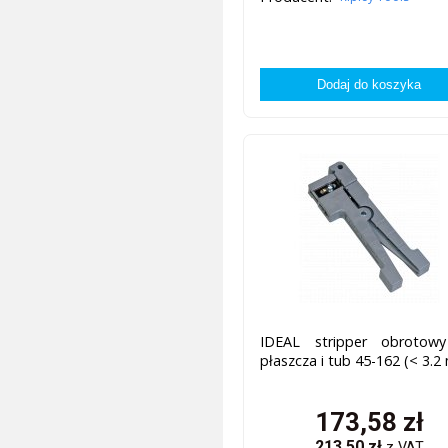
IDEAL stripper obrotow
płaszcza i tub 45-162 (< 3.
173,58
zł
213,50
zł
z VAT