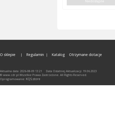
Niedostępne
O sklepie
Regulamin
Katalog
Otrzymane dotacje
Aktualna data: 2026-08-09 13:21 Data Ostatniej Aktualizacji: 19.06.2023
© www.cdr.pl.Wszelkie Prawa Zastrzeżone. All Rights Reserved.
KQS.store
Oprogramowanie: