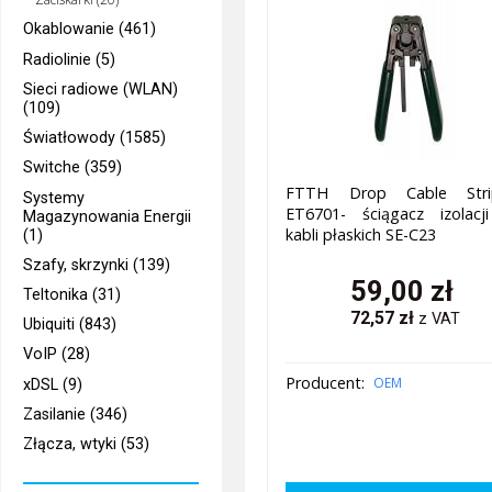
Okablowanie (461)
Radiolinie (5)
Sieci radiowe (WLAN)
(109)
Światłowody (1585)
Switche (359)
FTTH Drop Cable Stri
Systemy
ET6701- ściągacz izolacj
Magazynowania Energii
kabli płaskich SE-C23
(1)
Szafy, skrzynki (139)
59,00
zł
Teltonika (31)
72,57
zł
z VAT
Ubiquiti (843)
VoIP (28)
Producent:
OEM
xDSL (9)
Zasilanie (346)
Złącza, wtyki (53)