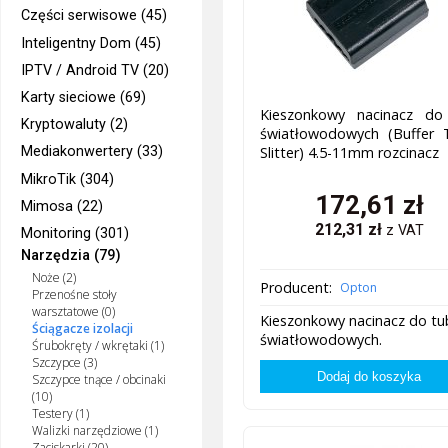
Części serwisowe (45)
Inteligentny Dom (45)
IPTV / Android TV (20)
Karty sieciowe (69)
Kieszonkowy nacinacz do
Kryptowaluty (2)
światłowodowych (Buffer 
Mediakonwertery (33)
Slitter) 4.5-11mm rozcinacz
MikroTik (304)
172,61
zł
Mimosa (22)
212,31
zł
z VAT
Monitoring (301)
Narzędzia (79)
Noże (2)
Producent:
Opton
Przenośne stoły
warsztatowe (0)
Kieszonkowy nacinacz do tu
Ściągacze izolacji
światłowodowych.
Śrubokręty / wkrętaki (1)
Szczypce (3)
Szczypce tnące / obcinaki
(10)
Testery (1)
Walizki narzędziowe (1)
Zaciskarki (20)