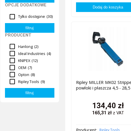
OPCJE DODATKOWE
Tylko dostępne
(30)
PRODUCENT
Hanlong
(2)
Ideal Industries
(4)
KNIPEX
(12)
OEM
(7)
Opton
(8)
Ripley Tools
(9)
Ripley MILLER MK02 Stripp
powłoki i płaszcza 4,5 - 28
134,40
zł
165,31
zł
z VAT
Producent:
Ripley Tools