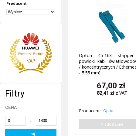
Producent
Opton 45-163 strippe
powłoki kabli światłowodo
/ koncentrycznych / Ethernet
- 5.55 mm)
67,00
zł
Filtry
82,41
zł
z VAT
CENA
Producent:
Opton
-
Niedostępne