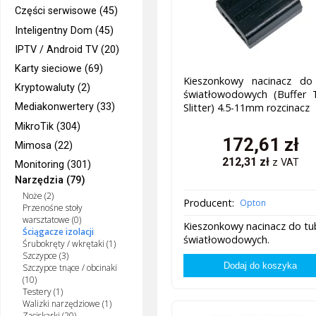
Części serwisowe (45)
Inteligentny Dom (45)
IPTV / Android TV (20)
Karty sieciowe (69)
Kieszonkowy nacinacz do
Kryptowaluty (2)
światłowodowych (Buffer 
Mediakonwertery (33)
Slitter) 4.5-11mm rozcinacz
MikroTik (304)
172,61
zł
Mimosa (22)
212,31
zł
z VAT
Monitoring (301)
Narzędzia (79)
Noże (2)
Producent:
Opton
Przenośne stoły
warsztatowe (0)
Kieszonkowy nacinacz do tu
Ściągacze izolacji
światłowodowych.
Śrubokręty / wkrętaki (1)
Szczypce (3)
Szczypce tnące / obcinaki
(10)
Testery (1)
Walizki narzędziowe (1)
Zaciskarki (20)