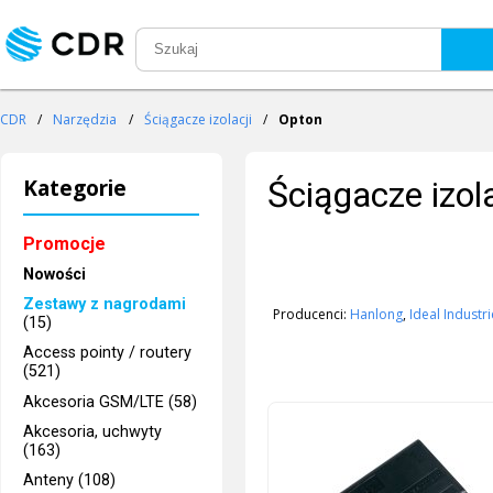
CDR
/
Narzędzia
/
Ściągacze izolacji
/
Opton
Kategorie
Ściągacze izola
Promocje
Nowości
Zestawy z nagrodami
Producenci:
Hanlong
,
Ideal Industr
(15)
Access pointy / routery
(521)
Akcesoria GSM/LTE (58)
Akcesoria, uchwyty
(163)
Anteny (108)