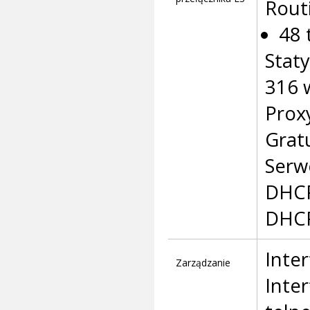
Rout
48 
Stat
316 
Prox
Grat
Serw
DHCP
DHCP
Inter
Zarządzanie
Inter