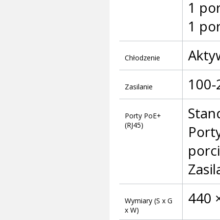
1 po
1 po
Akty
Chłodzenie
100-
Zasilanie
Stan
Porty PoE+
(RJ45)
Port
porc
Zasil
440 ×
Wymiary (S x G
x W)