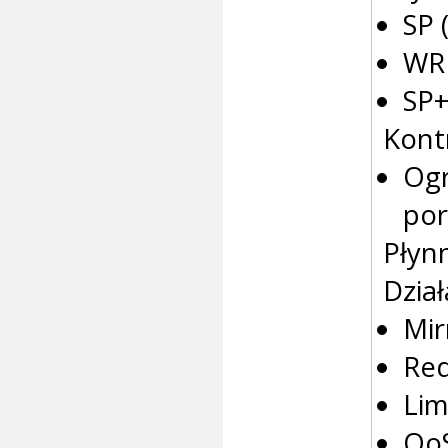
SP (
WRR
SP
Kont
Ogr
por
Płynn
Dzia
Mir
Red
Lim
Qo