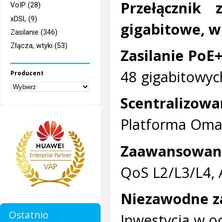
Przełącznik 
VoIP (28)
xDSL (9)
gigabitowe, w
Zasilanie (346)
Złącza, wtyki (53)
Zasilanie PoE
48 gigabitowyc
Producent
Scentralizowa
Platforma Om
Zaawansowane
QoS L2/L3/L4, A
Niezawodne z
Ostatnio
Inwestycja w o