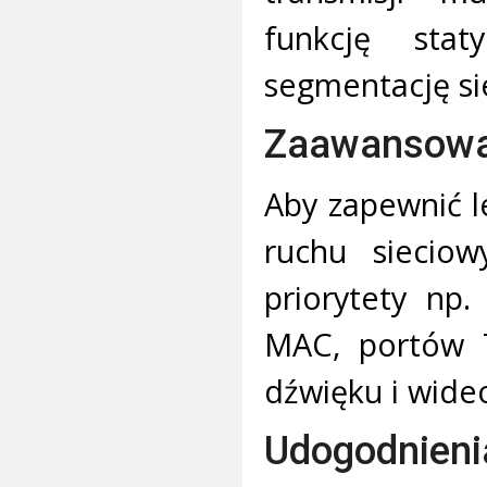
funkcję sta
segmentację sie
Zaawansowa
Aby zapewnić l
ruchu sieciow
priorytety np
MAC, portów T
dźwięku i wideo
Udogodnieni