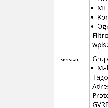
MLD
Kon
Ogr
Filtr
wpisó
Grup
Sieci VLAN
Mak
Tago
Adre
Prot
GVR