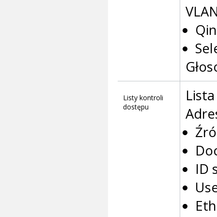
VLAN
Qin
Sel
Głos
Lista
Listy kontroli
dostępu
Adre
Źró
Do
ID 
Use
Eth