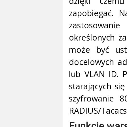
dzięki czem
zapobiegać. N
zastosowani
określonych z
może być ust
docelowych ad
lub VLAN ID. 
starających się
szyfrowanie 8
RADIUS/Tacacs
Funkcje war