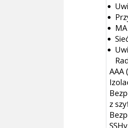
Uwi
Prz
MA
Sie
Uwi
Rad
AAA 
Izol
Bezp
z sz
Bezp
SSHv