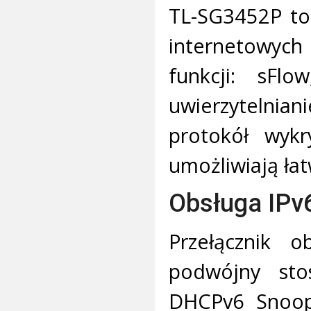
TL-SG3452P to
internetowych
funkcji: sFl
uwierzytelni
protokół wykr
umożliwiają łat
Obsługa IPv
Przełącznik o
podwójny sto
DHCPv6 Snoopi