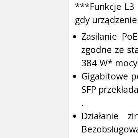
***Funkcje L3 
gdy urządzenie
Zasilanie Po
zgodne ze st
384 W* mocy z
Gigabitowe po
SFP przekłada
.
Działanie 
Bezobsługowa