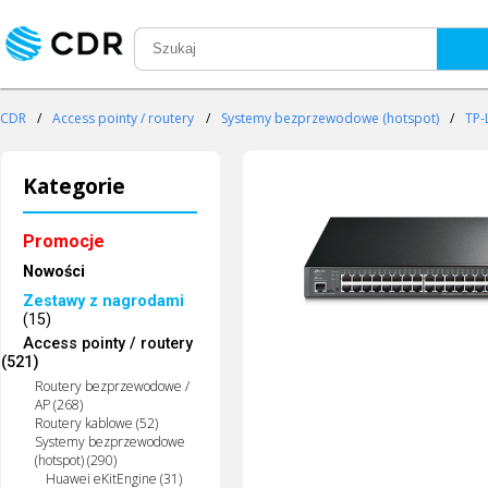
CDR
/
Access pointy / routery
/
Systemy bezprzewodowe (hotspot)
/
TP-
Kategorie
Promocje
Nowości
Zestawy z nagrodami
(15)
Access pointy / routery
(521)
Routery bezprzewodowe /
AP (268)
Routery kablowe (52)
Systemy bezprzewodowe
(hotspot) (290)
Huawei eKitEngine (31)