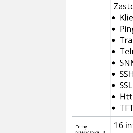
Zast
Kli
Pin
Tra
Tel
SN
SSH
SSL
Htt
TFT
16 in
Cechy
przełącznika L3