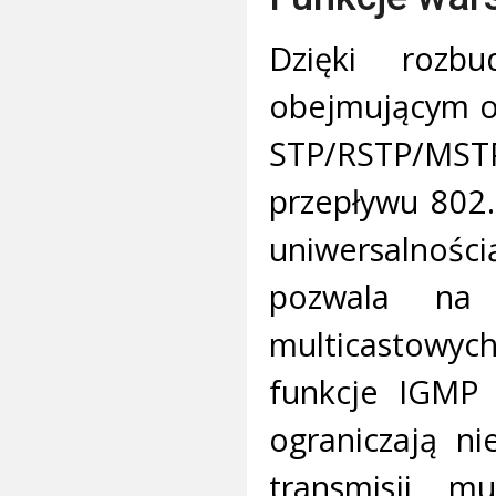
Dzięki rozb
obejmującym ob
STP/RSTP/MSTP
przepływu 802.
uniwersalnoś
pozwala na i
multicastowyc
funkcje IGMP T
ograniczają n
transmisji mu