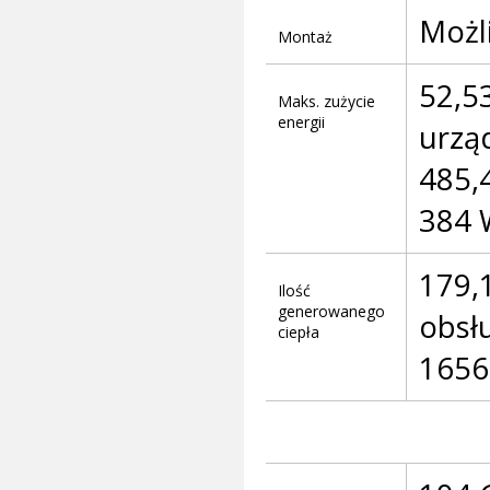
Możl
Montaż
52,5
Maks. zużycie
energii
urzą
485,4
384 
179,
Ilość
generowanego
obsł
ciepła
1656