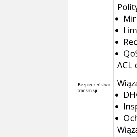
Polit
Mir
Lim
Red
Qo
ACL 
Wiąz
Bezpieczeństwo
transmisji
DH
Ins
Och
Wiąz