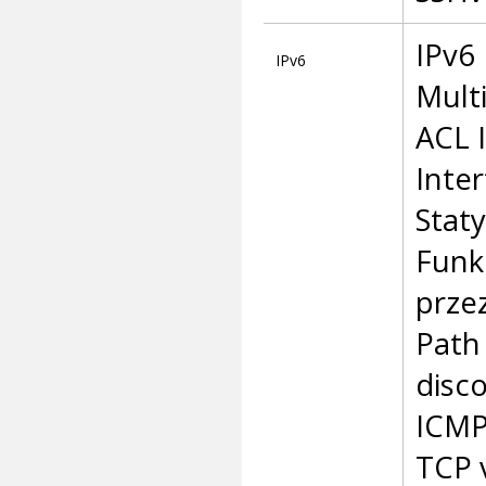
IPv6 
IPv6
Mult
ACL 
Inter
Staty
Funk
przez
Path
disc
ICMP
TCP 