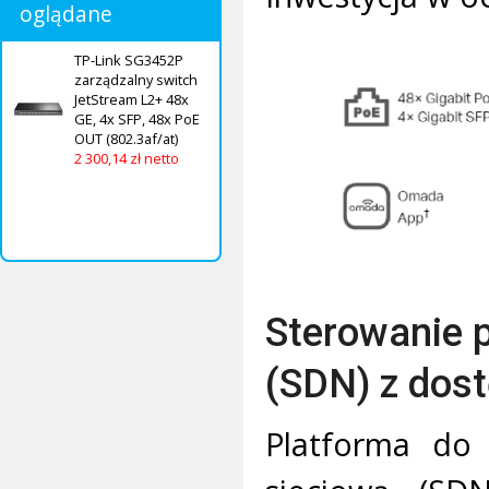
oglądane
TP-Link SG3452P
zarządzalny switch
JetStream L2+ 48x
GE, 4x SFP, 48x PoE
OUT (802.3af/at)
2 300,14 zł netto
Sterowanie 
(SDN) z dos
Platforma do 