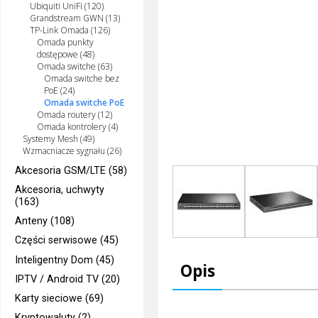
Ubiquiti UniFi (120)
Grandstream GWN (13)
TP-Link Omada (126)
Omada punkty
dostępowe (48)
Omada switche (63)
Omada switche bez
PoE (24)
Omada switche PoE
Omada routery (12)
Omada kontrolery (4)
Systemy Mesh (49)
Wzmacniacze sygnału (26)
Akcesoria GSM/LTE (58)
Akcesoria, uchwyty
(163)
Anteny (108)
Części serwisowe (45)
Inteligentny Dom (45)
Opis
IPTV / Android TV (20)
Karty sieciowe (69)
Kryptowaluty (2)