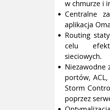
w chmurze i i
Centralne z
aplikacja Om
Routing stat
celu efekt
sieciowych.
Niezawodne z
portów, ACL,
Storm Contro
poprzez serwe
Optymalizacj