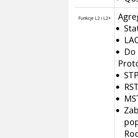
Agre
Funkcje L2 i L2+
Sta
LAC
Do 
Prot
STP
RST
MST
Zab
pop
Ro