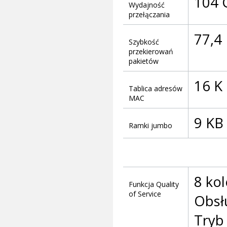
104 
Wydajność
przełączania
77,4
Szybkość
przekierowań
pakietów
16 K
Tablica adresów
MAC
9 KB
Ramki jumbo
8 kol
Funkcja Quality
of Service
Obsł
Tryb