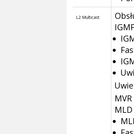
Obsł
L2 Multicast
IGMP
IGM
Fas
IGM
Uwi
Uwie
MVR
MLD 
MLD
Fas