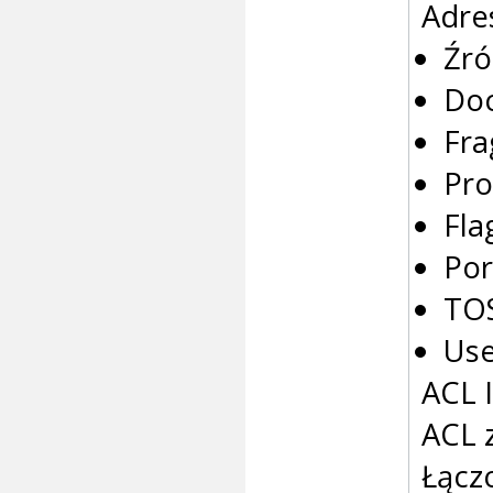
Adre
Źró
Doc
Fr
Pro
Fla
Po
TOS
Use
ACL 
ACL 
Łącz