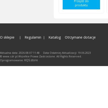
Przejdź do
produktu
O sklepie
Regulamin
Katalog
Otrzymane dotacje
Aktualna data: 2026-08-07 11:48 Data Ostatniej Aktualizacji: 19.06.2023
© www.cdr.pl.Wszelkie Prawa Zastrzeżone. All Rights Reserved.
KQS.store
Oprogramowanie: