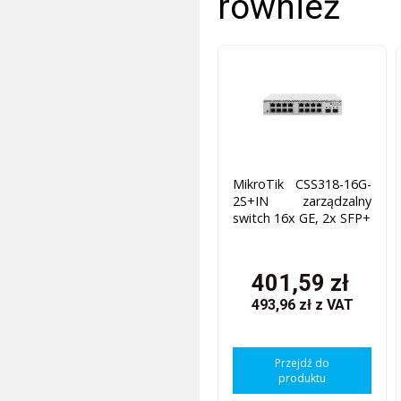
również
MikroTik CSS318-16G-
2S+IN zarządzalny
switch 16x GE, 2x SFP+
401,59 zł
493,96 zł
z VAT
Przejdź do
produktu