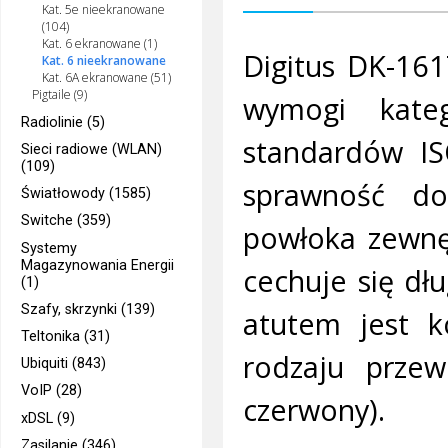
Kat. 5e nieekranowane
(104)
Kat. 6 ekranowane (1)
Digitus DK-16
Kat. 6 nieekranowane
Kat. 6A ekranowane (51)
Pigtaile (9)
wymogi kateg
Radiolinie (5)
standardów I
Sieci radiowe (WLAN)
(109)
sprawność d
Światłowody (1585)
Switche (359)
powłoka zewnę
Systemy
Magazynowania Energii
cechuje się dł
(1)
Szafy, skrzynki (139)
atutem jest ko
Teltonika (31)
rodzaju przew
Ubiquiti (843)
VoIP (28)
czerwony).
xDSL (9)
Zasilanie (346)