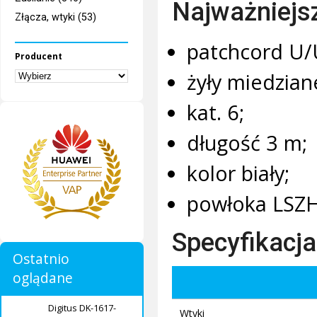
Najważniejs
Złącza, wtyki (53)
patchcord U/
Producent
żyły miedzian
kat. 6;
długość 3 m;
kolor biały;
powłoka LSZH
Specyfikacja
Ostatnio
oglądane
Digitus DK-1617-
Wtyki