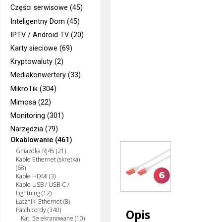
Części serwisowe (45)
Inteligentny Dom (45)
IPTV / Android TV (20)
Karty sieciowe (69)
Kryptowaluty (2)
Mediakonwertery (33)
MikroTik (304)
Mimosa (22)
Monitoring (301)
Narzędzia (79)
Okablowanie (461)
Gniazdka RJ45 (21)
Kable Ethernet (skrętka)
(68)
Kable HDMI (3)
Kable USB / USB-C /
Lightning (12)
Łączniki Ethernet (8)
Patch cordy (340)
Opis
Kat. 5e ekranowane (10)