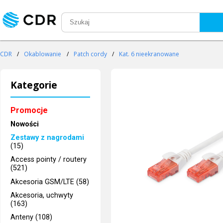
CDR
/
Okablowanie
/
Patch cordy
/
Kat. 6 nieekranowane
Kategorie
Promocje
Nowości
Zestawy z nagrodami
(15)
Access pointy / routery
(521)
Akcesoria GSM/LTE (58)
Akcesoria, uchwyty
(163)
Anteny (108)