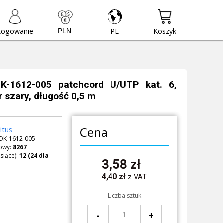
Logowanie
PL
Koszyk
DK-1612-005 patchcord U/UTP kat. 6,
r szary, długość 0,5 m
Cena
itus
DK-1612-005
owy:
8267
siące):
3,58
zł
4,40
zł
z VAT
Liczba sztuk
-
+