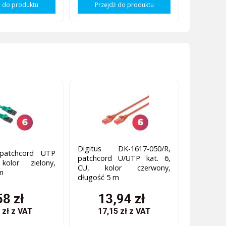
ź do produktu
Przejdź do produktu
Digitus DK-1617-050/R,
 patchcord UTP
patchcord U/UTP kat. 6,
kolor zielony,
CU, kolor czerwony,
m
długość 5 m
58 zł
13,94 zł
 zł
z VAT
17,15 zł
z VAT