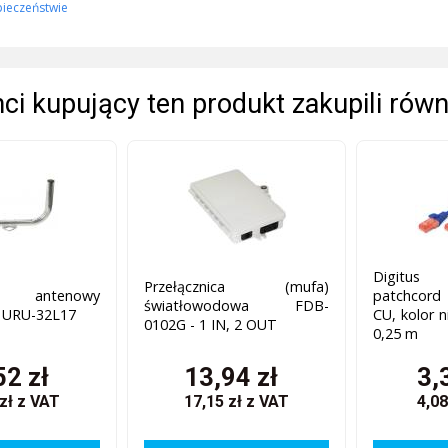
pieczeństwie
enci kupujący ten produkt zakupili równ
Digitus 
Przełącznica (mufa)
 antenowy
patchcord
światłowodowa FDB-
 URU-32L17
CU, kolor n
0102G - 1 IN, 2 OUT
0,25 m
52 zł
13,94 zł
3,
 zł
z VAT
17,15 zł
z VAT
4,08