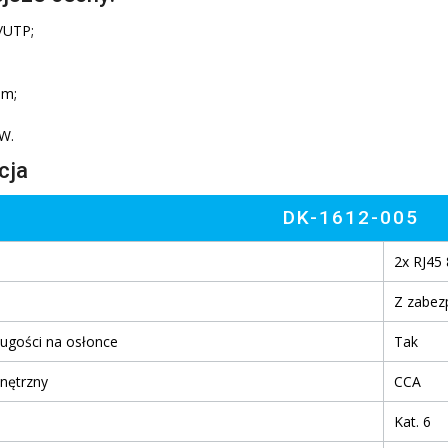
/UTP;
 m;
W.
cja
DK-1612-005
2x RJ45
Z zabez
ugości na osłonce
Tak
nętrzny
CCA
Kat. 6