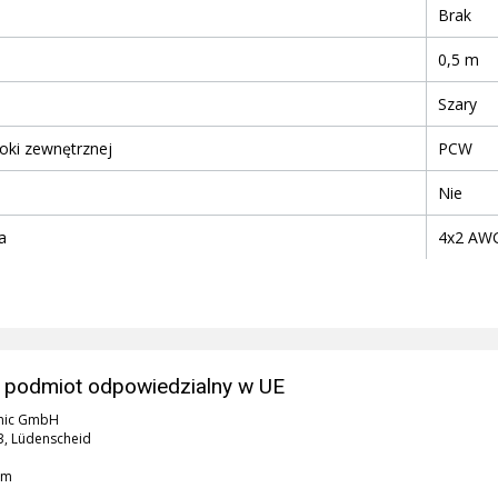
Brak
0,5 m
Szary
oki zewnętrznej
PCW
Nie
a
4x2 AWG
 podmiot odpowiedzialny w UE
nic GmbH
3, Lüdenscheid
om