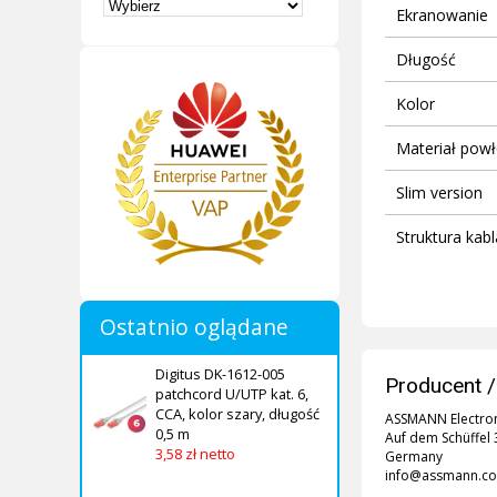
Ekranowanie
Długość
Kolor
Materiał powł
Slim version
Struktura kabl
Ostatnio oglądane
Digitus DK-1612-005
Producent /
patchcord U/UTP kat. 6,
CCA, kolor szary, długość
ASSMANN Electro
0,5 m
Auf dem Schüffel 
3,58 zł netto
Germany
info@assmann.c