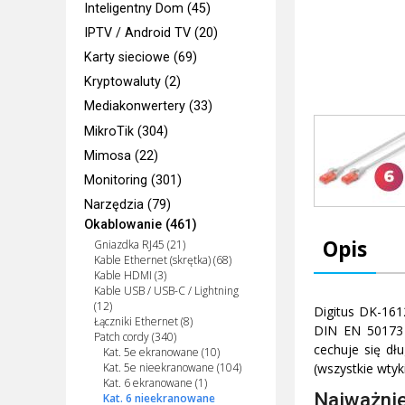
Inteligentny Dom (45)
IPTV / Android TV (20)
Karty sieciowe (69)
Kryptowaluty (2)
Mediakonwertery (33)
MikroTik (304)
Mimosa (22)
Monitoring (301)
Narzędzia (79)
Okablowanie (461)
Opis
Gniazdka RJ45 (21)
Kable Ethernet (skrętka) (68)
Kable HDMI (3)
Kable USB / USB-C / Lightning
(12)
Digitus DK-161
Łączniki Ethernet (8)
DIN EN 50173 
Patch cordy (340)
cechuje się dł
Kat. 5e ekranowane (10)
(wszystkie wtyk
Kat. 5e nieekranowane (104)
Kat. 6 ekranowane (1)
Najważnie
Kat. 6 nieekranowane