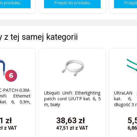
do produktu
Przejdź do produktu
Przejd
 z tej samej kategorii
C-PATCH-0.3M-
Ubiquiti UniFi Etherlighting
UltraLAN
iFi Ethernet
patch cord U/UTP kat. 6, 5
kat. 6, 
kat. 6, 0.3m,
m, biały
długość 3 
1 zł
38,63 zł
5,
zł
z VAT
47,51 zł
z VAT
6,86