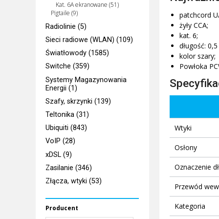
Kat. 6A ekranowane (51)
Pigtaile (9)
patchcord U
żyły CCA;
Radiolinie (5)
kat. 6;
Sieci radiowe (WLAN) (109)
długość: 0,5
Światłowody (1585)
kolor szary;
Powłoka PC
Switche (359)
Systemy Magazynowania
Specyfika
Energii (1)
Szafy, skrzynki (139)
Teltonika (31)
Wtyki
Ubiquiti (843)
VoIP (28)
Osłony
xDSL (9)
Oznaczenie dł
Zasilanie (346)
Złącza, wtyki (53)
Przewód wew
Kategoria
Producent