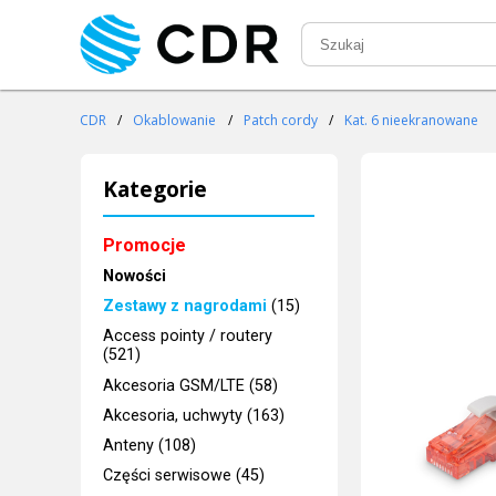
CDR
/
Okablowanie
/
Patch cordy
/
Kat. 6 nieekranowane
Kategorie
Promocje
Nowości
Zestawy z nagrodami
(15)
Access pointy / routery
(521)
Akcesoria GSM/LTE (58)
Akcesoria, uchwyty (163)
Anteny (108)
Części serwisowe (45)