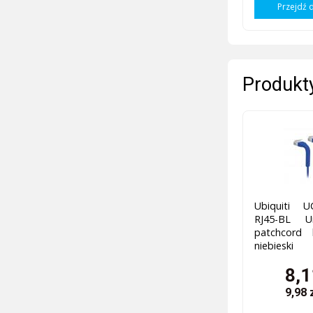
Przejdź 
Produkty
Ubiquiti U
RJ45-BL Un
patchcord 
niebieski
8,1
9,98 