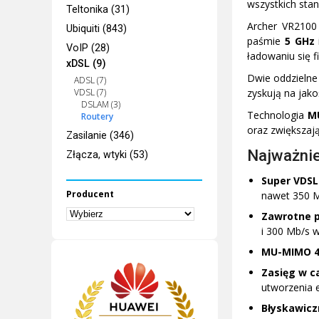
wszystkich sta
Teltonika (31)
Archer VR2100
Ubiquiti (843)
paśmie
5 GHz
VoIP (28)
ładowaniu się 
xDSL (9)
Dwie oddzielne
ADSL (7)
VDSL (7)
zyskują na jakoś
DSLAM (3)
Technologia
M
Routery
oraz zwiększaj
Zasilanie (346)
Najważnie
Złącza, wtyki (53)
Super VDSL
Producent
nawet 350 M
Zawrotne 
i 300 Mb/s 
MU-MIMO
Zasięg w c
utworzenia e
Błyskawic