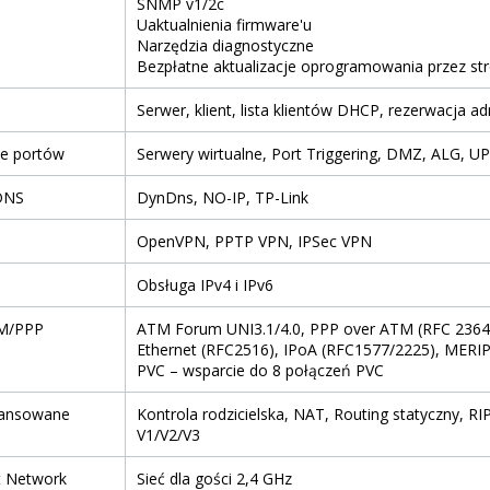
SNMP v1/2c
Uaktualnienia firmware'u
Narzędzia diagnostyczne
Bezpłatne aktualizacje oprogramowania przez str
Serwer, klient, lista klientów DHCP, rezerwacja 
ie portów
Serwery wirtualne, Port Triggering, DMZ, ALG, U
DNS
DynDns, NO-IP, TP-Link
OpenVPN, PPTP VPN, IPSec VPN
Obsługa IPv4 i IPv6
TM/PPP
ATM Forum UNI3.1/4.0, PPP over ATM (RFC 2364
Ethernet (RFC2516), IPoA (RFC1577/2225), MERIP
PVC – wsparcie do 8 połączeń PVC
wansowane
Kontrola rodzicielska, NAT, Routing statyczny, R
V1/V2/V3
t Network
Sieć dla gości 2,4 GHz