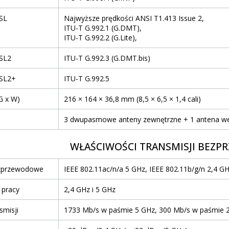
SL
Najwyższe prędkości ANSI T1.413 Issue 2,
ITU-T G.992.1 (G.DMT),
ITU-T G.992.2 (G.Lite),
SL2
ITU-T G.992.3 (G.DMT.bis)
DSL2+
ITU-T G.992.5
G x W)
216 × 164 × 36,8 mm (8,5 × 6,5 × 1,4 cali)
3 dwupasmowe anteny zewnętrzne + 1 antena w
WŁAŚCIWOŚCI TRANSMISJI BEZ
ezprzewodowe
IEEE 802.11ac/n/a 5 GHz, IEEE 802.11b/g/n 2,4 G
 pracy
2,4 GHz i 5 GHz
smisji
1733 Mb/s w paśmie 5 GHz, 300 Mb/s w paśmie 