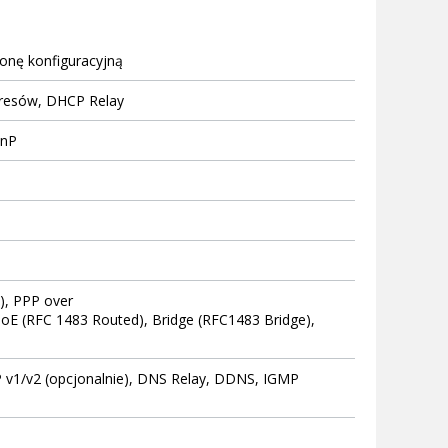
onę konfiguracyjną
adresów, DHCP Relay
PnP
), PPP over
oE (RFC 1483 Routed), Bridge (RFC1483 Bridge),
IP v1/v2 (opcjonalnie), DNS Relay, DDNS, IGMP