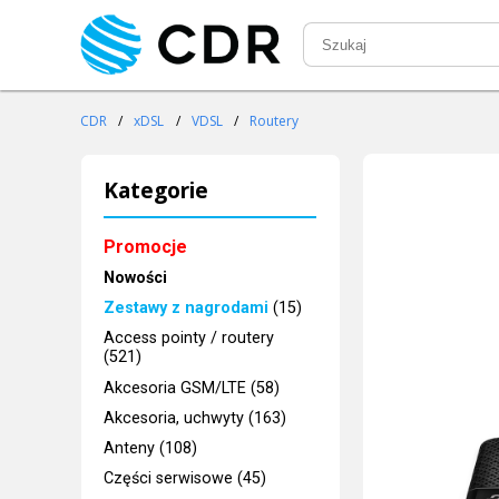
CDR
/
xDSL
/
VDSL
/
Routery
Kategorie
Promocje
Nowości
Zestawy z nagrodami
(15)
Access pointy / routery
(521)
Akcesoria GSM/LTE (58)
Akcesoria, uchwyty (163)
Anteny (108)
Części serwisowe (45)