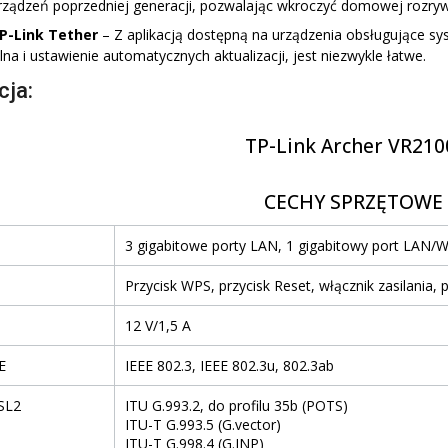
rządzeń poprzedniej generacji, pozwalając wkroczyć domowej rozry
TP-Link Tether
– Z aplikacją dostępną na urządzenia obsługujące sys
lna i ustawienie automatycznych aktualizacji, jest niezwykle łatwe.
cja:
TP-Link Archer VR210
CECHY SPRZĘTOWE
3 gigabitowe porty LAN, 1 gigabitowy port LAN/W
Przycisk WPS, przycisk Reset, włącznik zasilania, 
12 V/1,5 A
E
IEEE 802.3, IEEE 802.3u, 802.3ab
SL2
ITU G.993.2, do profilu 35b (POTS)
ITU-T G.993.5 (G.vector)
ITU-T G.998.4 (G.INP)