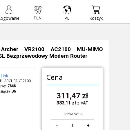
Logowanie
PL
Koszyk
 Archer VR2100 AC2100 MU-MIMO
L Bezprzewodowy Modem Router
Cena
Link
TL-ARCHER-VR2100
owy:
7868
siące):
311,47
zł
383,11
zł
z VAT
Liczba sztuk
-
+