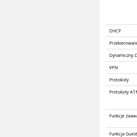
DHCP
Przekierowan
Dynamiczny 
VPN
Protokoły
Protokoły A
Funkcje zaa
Funkcja Gues