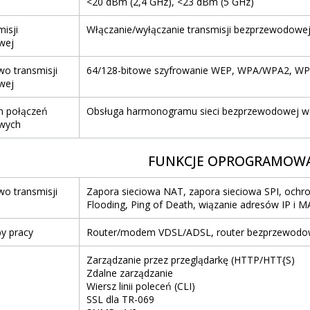
<20 dBm (2,4 GHz), <23 dBm (5 GHz)
isji
Włączanie/wyłączanie transmisji bezprzewodowej,
wej
o transmisji
64/128-bitowe szyfrowanie WEP, WPA/WPA2, W
wej
 połączeń
Obsługa harmonogramu sieci bezprzewodowej w s
wych
FUNKCJE OPROGRAMOW
o transmisji
Zapora sieciowa NAT, zapora sieciowa SPI, ochro
Flooding, Ping of Death, wiązanie adresów IP i 
y pracy
Router/modem VDSL/ADSL, router bezprzewodow
Zarządzanie przez przeglądarkę (HTTP/HTT{S)
Zdalne zarządzanie
Wiersz linii poleceń (CLI)
SSL dla TR-069