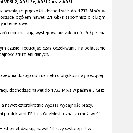
mi
VDSL2, ADSL2+, ADSL2 oraz ADSL.
 zapewniając prędkości dochodzące do
1733 Mb/s
w
wynoszące ogółem nawet
2,1 Gb/s
zapomnisz o długim
y internetowe.
dzeń i minimalizują występowanie zakłóceń. Połączenia
 czasie, redukując czas oczekiwania na połączenie
ajność strumieni danych.
zapewnia dostęp do Internetu o prędkości wynoszącej
eracji, dochodząc nawet do 1733 Mb/s w paśmie 5 GHz
ia nawet czterokrotnie wyższą wydajność pracy.
mi produktami TP-Link OneMesh oznacza możliwość
y Ethernet działają nawet 10 razy szybciej niż w