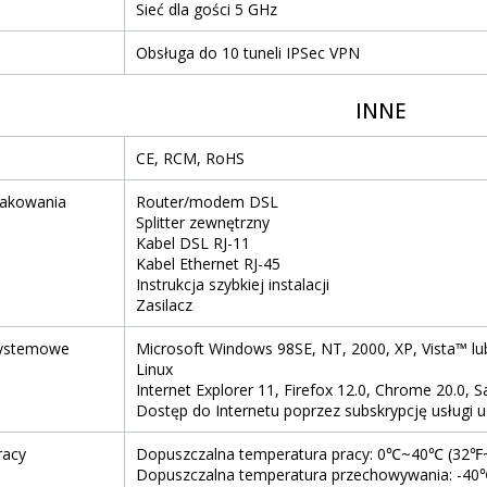
Sieć dla gości 5 GHz
Obsługa do 10 tuneli IPSec VPN
INNE
CE, RCM, RoHS
pakowania
Router/modem DSL
Splitter zewnętrzny
Kabel DSL RJ-11
Kabel Ethernet RJ-45
Instrukcja szybkiej instalacji
Zasilacz
ystemowe
Microsoft Windows 98SE, NT, 2000, XP, Vista™ lu
Linux
Internet Explorer 11, Firefox 12.0, Chrome 20.0, S
Dostęp do Internetu poprzez subskrypcję usługi 
racy
Dopuszczalna temperatura pracy: 0℃~40℃ (32
Dopuszczalna temperatura przechowywania: -