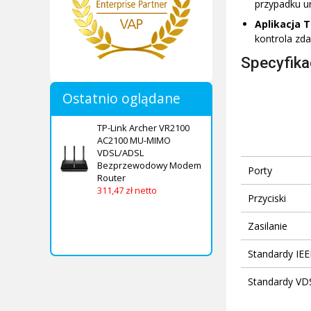
przypadku u
Aplikacja 
kontrola zda
Specyfika
Ostatnio oglądane
TP-Link Archer VR2100
AC2100 MU-MIMO
VDSL/ADSL
Bezprzewodowy Modem
Porty
Router
311,47 zł netto
Przyciski
Zasilanie
Standardy IEE
Standardy VD