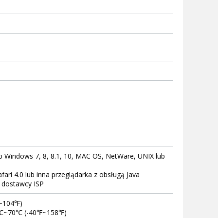
b Windows 7, 8, 8.1, 10, MAC OS, NetWare, UNIX lub
afari 4.0 lub inna przeglądarka z obsługą Java
u dostawcy ISP
℉~104℉)
40℃~70℃ (-40℉~158℉)