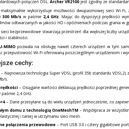
ndardowych połączeń DSL.
Archer VR2100
jest zgodny ze standarda
 maksymalnie wykorzystuje możliwości dwupasmowej sieci Wi-Fi,
i
300 Mb/s
w paśmie
2,4 GHz
. Mając do dyspozycji prędkości 
filmów odtwarzanych w jakości HD i opóźnieniach podczas grania w gr
 sieci bezprzewodowe stwarzają przestrzeń dla większej liczby urzą
ci i stabilności.
U-MIMO
pozwala na obsługę nawet czterech urządzeń w tym samym
ąc przepustowość Wi-Fi oferowaną poszczególnym urządzeniom i wyd
jsze cechy:
– Najnowsza technologia Super VDSL (profil 35b standardu VDSL2) 
b/s.
prędkości
– Osiągane wartości deklasują prędkości poprzedniej gen
w paśmie 2,4 GHz.
4×4
– Dane przesyłane są do wielu urządzeń jednocześnie, co zapewn
ałym domu z technologią
OneMesh
TM
– Współpraca ze wszystki
lastycznej i taniej w utrzymaniu sieci mesh.
zne połączenia przewodowe
– Port USB 3.0 i cztery gigabitowe port