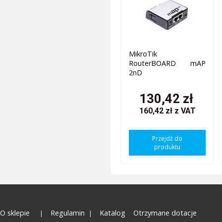
MikroTik
RouterBOARD mAP
2nD
130,42 zł
160,42 zł
z VAT
Przejdź do
produktu
O sklepie
Regulamin
Katalog
Otrzymane dotacje