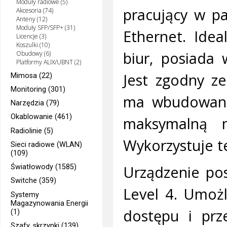
Moduły radiowe (5)
pracujący w p
Akcesoria (74)
Anteny (12)
Moduły SFP/SFP+ (31)
Ethernet. Idea
Licencje (3)
Koszulki (10)
biur, posiada
Obudowy (6)
Platformy ALIX/UBNT (2)
Jest zgodny z
Mimosa (22)
Monitoring (301)
ma wbudowaną 
Narzędzia (79)
Okablowanie (461)
maksymalną 
Radiolinie (5)
Wykorzystuje t
Sieci radiowe (WLAN)
(109)
Urządzenie po
Światłowody (1585)
Switche (359)
Level 4. Umożl
Systemy
Magazynowania Energii
dostępu i prz
(1)
Szafy, skrzynki (139)