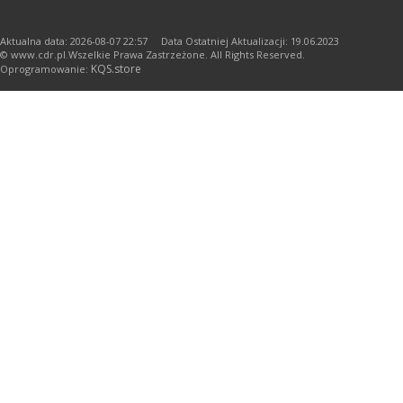
Aktualna data: 2026-08-07 22:57 Data Ostatniej Aktualizacji: 19.06.2023
© www.cdr.pl.Wszelkie Prawa Zastrzeżone. All Rights Reserved.
KQS.store
Oprogramowanie: