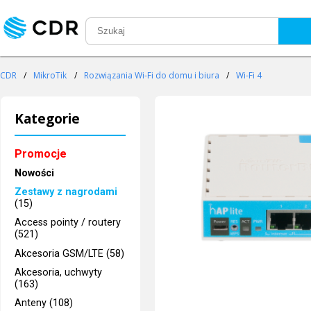
CDR
/
MikroTik
/
Rozwiązania Wi-Fi do domu i biura
/
Wi-Fi 4
Kategorie
Promocje
Nowości
Zestawy z nagrodami
(15)
Access pointy / routery
(521)
Akcesoria GSM/LTE (58)
Akcesoria, uchwyty
(163)
Anteny (108)