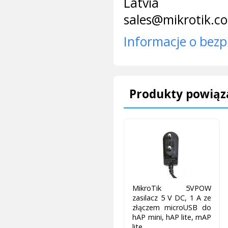
Latvia
sales@mikrotik.c
Informacje o bezp
Produkty powiąz
MikroTik 5VPOW
zasilacz 5 V DC, 1 A ze
złączem microUSB do
hAP mini, hAP lite, mAP
lite