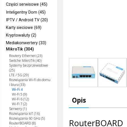
Części serwisowe (45)
Inteligentny Dom (45)
IPTV / Android TV (20)
Karty sieciowe (69)
Kryptowaluty (2)
Mediakonwertery (33)
MikroTik (304)
Routery Ethernet (23)
Switche MikroTik (40)
Systemy bezprzewodowe
(25)
LTE / 5G (29)
Rozwiązania Wi-Fi do domu
i biura (33)
Wi-Fi 4
Wi-Fi 5 (9)
Opis
Wi-Fi 6 (12)
Wi-Fi 7 (2)
Serwery (1)
Rozwiązania IoT (16)
Rozwiązania 60 GHz (5)
RouterBOARD h
RouterBOARD (8)