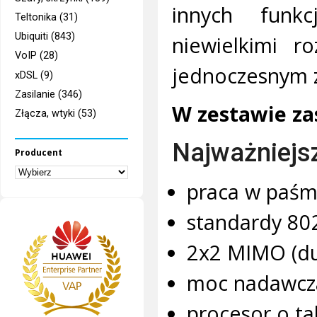
innych funk
Teltonika (31)
Ubiquiti (843)
niewielkimi r
VoIP (28)
jednoczesnym 
xDSL (9)
Zasilanie (346)
W zestawie za
Złącza, wtyki (53)
Najważniejs
Producent
praca w paśm
standardy 80
2x2 MIMO (dua
moc nadawcz
procesor o t