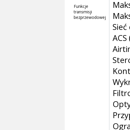
Maks
Funkcje
transmisji
Maks
bezprzewodowej
Sieć 
ACS 
Airt
Ste
Kont
Wykr
Filt
Opty
Przy
Ogra