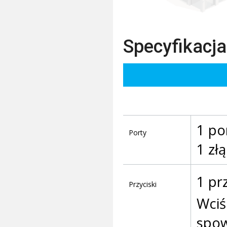
Specyfikacja
1 po
Porty
1 zł
1 pr
Przyciski
Wciś
spow