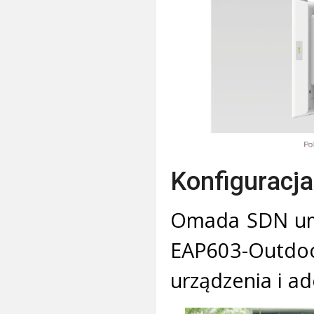
Konfiguracj
Omada SDN umo
EAP603-Outdo
urządzenia i a