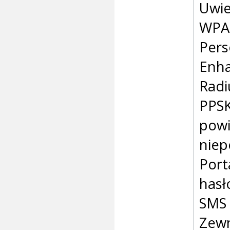
Uwie
WPA-
Pers
Enha
Radi
PPSK
powi
nie
Port
hasł
SMS 
Zewn