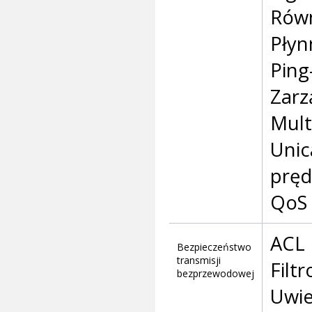
Równ
Płyn
Ping
Zarz
Mult
Unic
pręd
QoS 
ACL
Bezpieczeństwo
transmisji
Filt
bezprzewodowej
Uwie