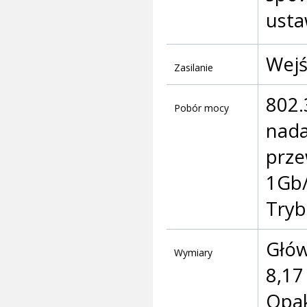
usta
Wejś
Zasilanie
802.
Pobór mocy
nada
prz
1Gb
Tryb
Głów
Wymiary
8,17 
Opak