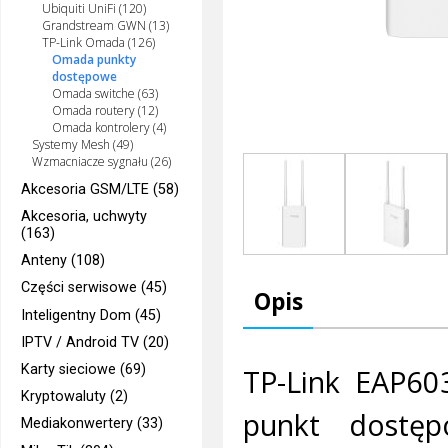
Ubiquiti UniFi (120)
Grandstream GWN (13)
TP-Link Omada (126)
Omada punkty
dostępowe
Omada switche (63)
Omada routery (12)
Omada kontrolery (4)
Systemy Mesh (49)
Wzmacniacze sygnału (26)
Akcesoria GSM/LTE (58)
Akcesoria, uchwyty
(163)
Anteny (108)
Części serwisowe (45)
Opis
Inteligentny Dom (45)
IPTV / Android TV (20)
Karty sieciowe (69)
TP-Link EAP60
Kryptowaluty (2)
punkt dostęp
Mediakonwertery (33)