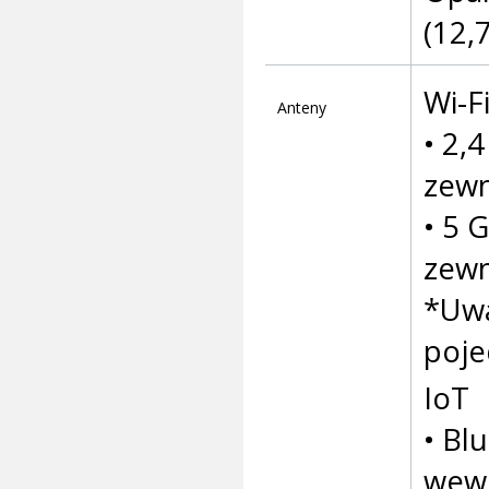
(12,7
Wi-F
Anteny
• 2,
zewn
• 5 
zewn
*Uwa
poje
IoT
• Bl
wewn