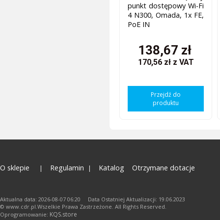
punkt dostępowy Wi-Fi
4 N300, Omada, 1x FE,
PoE IN
138,67 zł
170,56 zł
z VAT
Przejdź do
produktu
O sklepie
Regulamin
Katalog
Otrzymane dotacje
Aktualna data: 2026-08-07 06:20 Data Ostatniej Aktualizacji: 19.06.2023
© www.cdr.pl.Wszelkie Prawa Zastrzeżone. All Rights Reserved.
KQS.store
Oprogramowanie: