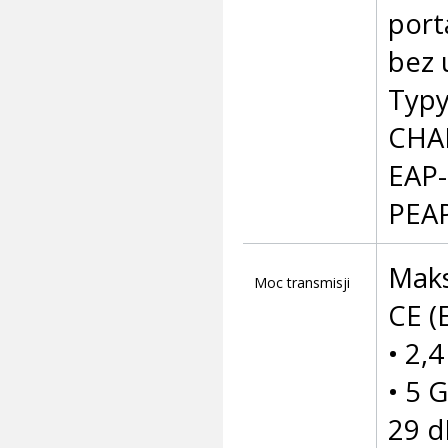
port
bez 
Typy
CHAP
EAP-
PEA
Maks
Moc transmisji
CE (
• 2,
• 5 
29 d