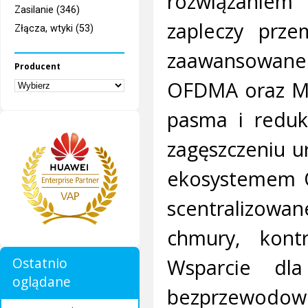
rozwiązaniem
Zasilanie (346)
zapleczy prze
Złącza, wtyki (53)
zaawansowane 
Producent
OFDMA oraz MU
pasma i reduk
zagęszczeniu ur
ekosystemem 
scentralizowan
chmury, kont
Wsparcie dl
Ostatnio
oglądane
bezprzewodowe