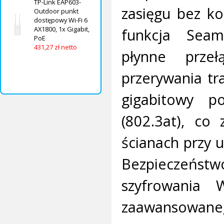
TP-Link EAP603-
zasięgu bez ko
Outdoor punkt
dostępowy Wi-Fi 6
AX1800, 1x Gigabit,
funkcja Sea
PoE
431,27 zł netto
płynne prze
przerywania tr
gigabitowy po
(802.3at), co
ścianach przy 
Bezpieczeństw
szyfrowania 
zaawansowaneg