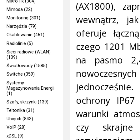
MikroTik (304)
(AX1800), zap
Mimosa (22)
wewnątrz, ja
Monitoring (301)
Narzędzia (79)
oferuje łączn
Okablowanie (461)
czego 1201 Mb
Radiolinie (5)
Sieci radiowe (WLAN)
na pasmo 2,
(109)
Światłowody (1585)
nowoczesnyc
Switche (359)
Systemy
jednocześnie
Magazynowania Energii
(1)
ochrony IP67
Szafy, skrzynki (139)
warunki atmosf
Teltonika (31)
Ubiquiti (843)
czy skrajne
VoIP (28)
xDSL (9)