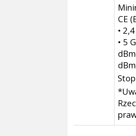
Mini
CE (
• 2,
• 5 
dBm 
dBm 
Stop
*Uwa
Rzec
praw 