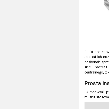
Punkt dostępow
802.3af lub 802
doskonale spra
sieci możesz
centralnego, z 
Prosta in
EAP655-Wall j
musisz stosowa