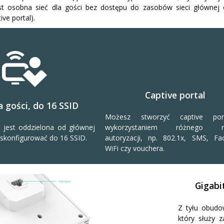
est osobna sieć dla gości bez dostępu do zasobów sieci głównej
ive portal).
Captive portal
a gości, do 16 SSID
Możesz stworzyć captive por
i jest oddzielona od głównej
wykorzystaniem różnego ro
 skonfigurować do 16 SSID.
autoryzacji, np. 802.1x, SMS, Fa
WiFi czy vouchera.
Gigabi
Z tyłu obudo
który służy 