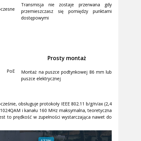
Transmisja nie zostaje przerwana gdy
woczesne
przemieszczasz się pomiędzy punktami
dostępowymi
Prosty montaż
ie PoE
Montaż na puszce podtynkowej 86 mm lub
puszce elektrycznej
eśnie, obsługuje protokoły IEEE 802.11 b/g/n/ax (2,4
ji 1024QAM i kanału 160 MHz maksymalna, teoretyczna
est to prędkość w zupełności wystarczająca nawet do