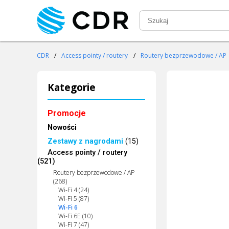
CDR
/
Access pointy / routery
/
Routery bezprzewodowe / AP
Kategorie
Promocje
Nowości
Zestawy z nagrodami
(15)
Access pointy / routery
(521)
Routery bezprzewodowe / AP
(268)
Wi-Fi 4 (24)
Wi-Fi 5 (87)
Wi-Fi 6
Wi-Fi 6E (10)
Wi-Fi 7 (47)