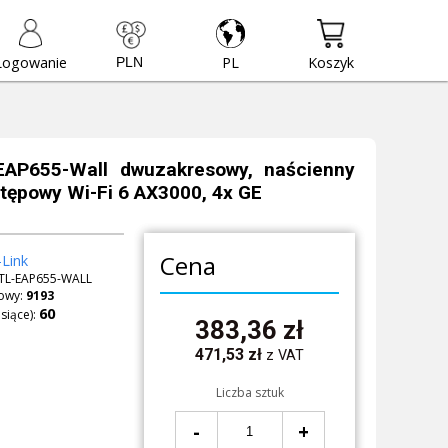
Logowanie
PL
Koszyk
EAP655-Wall dwuzakresowy, naścienny
tępowy Wi-Fi 6 AX3000, 4x GE
Cena
Link
TL-EAP655-WALL
owy:
9193
siące):
383,36
zł
471,53
zł
z VAT
Liczba sztuk
-
+