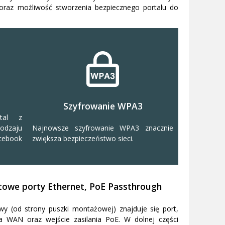
 oraz możliwość stworzenia bezpiecznego portalu do
Szyfrowanie WPA3
tal z
dzaju
Najnowsze szyfrowanie WPA3 znacznie
cebook
zwiększa bezpieczeństwo sieci.
towe porty Ethernet, PoE Passthrough
wy (od strony puszki montażowej) znajduje się port,
za WAN oraz wejście zasilania PoE. W dolnej części