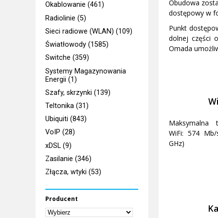
Obudowa został
Okablowanie (461)
dostępowy w fo
Radiolinie (5)
Punkt dostępow
Sieci radiowe (WLAN) (109)
dolnej części
Światłowody (1585)
Omada umożliwi
Switche (359)
Systemy Magazynowania
Energii (1)
Szafy, skrzynki (139)
Wi
Teltonika (31)
Ubiquiti (843)
Maksymalna t
VoIP (28)
WiFi: 574 Mb/
GHz)
xDSL (9)
Zasilanie (346)
Złącza, wtyki (53)
Producent
Ka