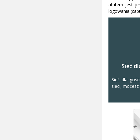
atutem jest j
logowania (capt
Sieć dl
Sieć dla gośc
sieci, możesz