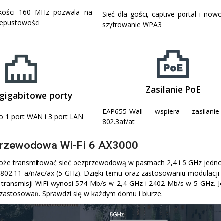
kości 160 MHz pozwala na
Sieć dla gości, captive portal i no
zepustowości
szyfrowanie WPA3
Zasilanie PoE
 gigabitowe porty
EAP655-Wall wspiera zasilan
 1 port WAN i 3 port LAN
802.3af/at
przewodowa Wi-Fi 6 AX3000
że transmitować sieć bezprzewodową w pasmach 2,4 i 5 GHz jednocz
 802.11 a/n/ac/ax (5 GHz). Dzięki temu oraz zastosowaniu modulac
transmisji WiFi wynosi 574 Mb/s w 2,4 GHz i 2402 Mb/s w 5 GHz. J
astosowań. Sprawdzi się w każdym domu i biurze.