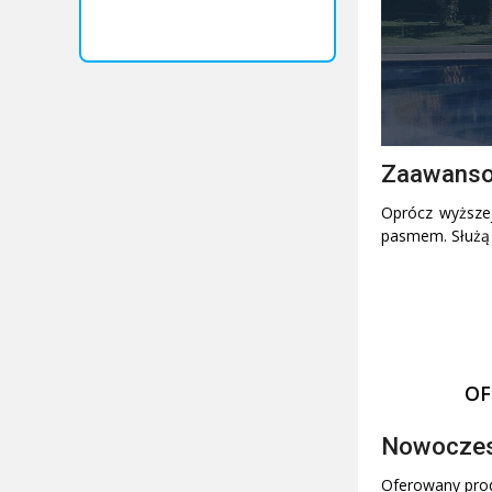
Zaawansow
Oprócz wyższej
pasmem. Służą o
O
Nowoczes
Oferowany prod