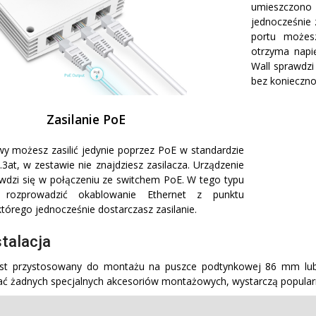
umieszczono
jednocześnie 
portu możesz
otrzyma napi
Wall sprawdz
bez konieczno
Zasilanie PoE
y możesz zasilić jedynie poprzez PoE w standardzie
.3at, w zestawie nie znajdziesz zasilacza. Urządzenie
wdzi się w połączeniu ze switchem PoE. W tego typu
 rozprowadzić okablowanie Ethernet z punktu
którego jednocześnie dostarczasz zasilanie.
stalacja
est przystosowany do montażu na puszce podtynkowej 86 mm lub s
ć żadnych specjalnych akcesoriów montażowych, wystarczą popular