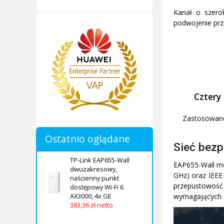
Kanał o szero
podwojenie pr
Cztery
Zastosowano
Ostatnio oglądane
Sieć bez
TP-Link EAP655-Wall
EAP655-Wall mo
dwuzakresowy,
GHz) oraz IEEE
naścienny punkt
przepustowość 
dostępowy Wi-Fi 6
AX3000, 4x GE
wymagających z
383,36 zł netto