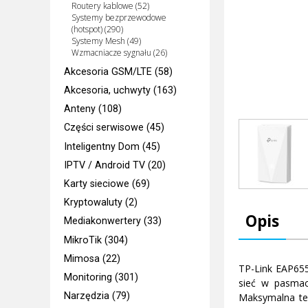
Routery kablowe (52)
Systemy bezprzewodowe
(hotspot) (290)
Systemy Mesh (49)
Wzmacniacze sygnału (26)
Akcesoria GSM/LTE (58)
Akcesoria, uchwyty (163)
Anteny (108)
Części serwisowe (45)
Inteligentny Dom (45)
IPTV / Android TV (20)
Karty sieciowe (69)
Kryptowaluty (2)
Opis
Mediakonwertery (33)
MikroTik (304)
Mimosa (22)
TP-Link EAP65
Monitoring (301)
sieć w pasmac
Narzędzia (79)
Maksymalna te