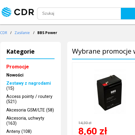
CDR
/
Zasilanie
/
BBS Power
Wybrane promocje w
Kategorie
Promocje
Nowości
Zestawy z nagrodami
(15)
Access pointy / routery
(521)
Akcesoria GSM/LTE (58)
Akcesoria, uchwyty
14,30 zł
(163)
8,60
zł
Anteny (108)