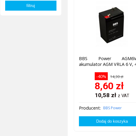
BBS Power AGM6V
akumulator AGM VRLA 6 V, 
-40%
14,30 zł
8,60
zł
10,58
zł
z VAT
Producent:
BBS Power