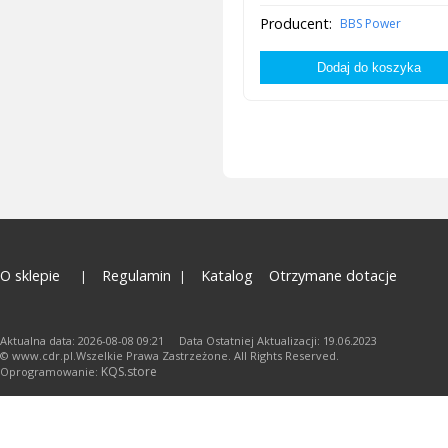
Producent:
BBS Power
O sklepie
Regulamin
Katalog
Otrzymane dotacje
Aktualna data: 2026-08-08 09:21 Data Ostatniej Aktualizacji: 19.06.2023
© www.cdr.pl.Wszelkie Prawa Zastrzeżone. All Rights Reserved.
KQS.store
Oprogramowanie: