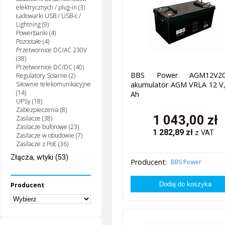
elektrycznych / plug-in (3)
Ładowarki USB / USB-c /
Lightning (9)
Powerbanki (4)
Pozostałe (4)
Przetwornice DC/AC 230V
(38)
Przetwornice DC/DC (40)
BBS Power AGM12V20
Regulatory Solarne (2)
Siłownie telekomunikacyjne
akumulator AGM VRLA 12 V,
(14)
Ah
UPSy (18)
Zabezpieczenia (8)
1 043,00
zł
Zasilacze (38)
Zasilacze buforowe (23)
1 282,89
zł
z VAT
Zasilacze w obudowie (7)
Zasilacze z PoE (36)
Złącza, wtyki (53)
Producent:
BBS Power
Producent