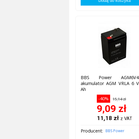
BBS Power AGM6V4.
akumulator AGM VRLA 6 V,
Ah
-40%
15,14 zł
9,09
zł
11,18
zł
z VAT
Producent:
BBS Power