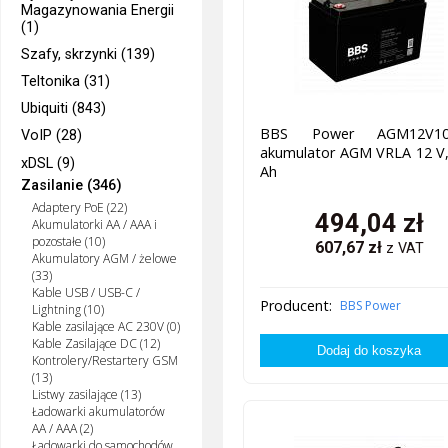
Magazynowania Energii
(1)
Szafy, skrzynki (139)
Teltonika (31)
Ubiquiti (843)
BBS Power AGM12V10
VoIP (28)
akumulator AGM VRLA 12 V,
xDSL (9)
Ah
Zasilanie (346)
Adaptery PoE (22)
494,04
zł
Akumulatorki AA / AAA i
pozostałe (10)
607,67
zł
z VAT
Akumulatory AGM / żelowe
(33)
Kable USB / USB-C /
Producent:
BBS Power
Lightning (10)
Kable zasilające AC 230V (0)
Kable Zasilające DC (12)
Kontrolery/Restartery GSM
(13)
Listwy zasilające (13)
Ładowarki akumulatorów
AA / AAA (2)
Ładowarki do samochodów