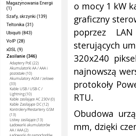
o mocy 1 kW ka
Magazynowania Energii
(1)
graficzny ster
Szafy, skrzynki (139)
Teltonika (31)
poprzez LAN
Ubiquiti (843)
VoIP (28)
sterujących um
xDSL (9)
320x240 pikse
Zasilanie (346)
Adaptery PoE (22)
najnowszą wers
Akumulatorki AA / AAA i
pozostałe (10)
Akumulatory AGM / żelowe
protokoły Pow
(33)
Kable USB / USB-C /
RTU.
Lightning (10)
Kable zasilające AC 230V (0)
Kable Zasilające DC (12)
Kontrolery/Restartery GSM
Obudowa urzą
(13)
Listwy zasilające (13)
mm, dzięki cze
Ładowarki akumulatorów
AA / AAA (2)
Ładowarki do samochodów