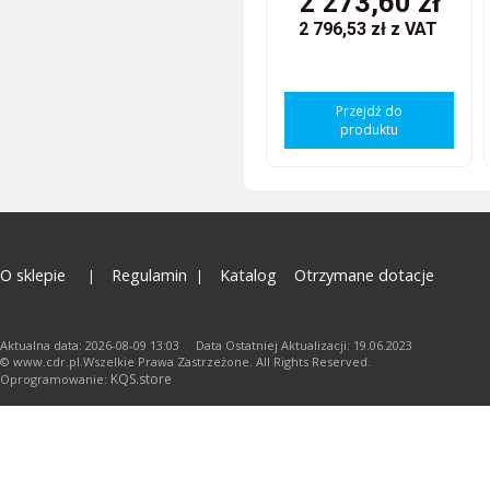
2 273,60 zł
2 796,53 zł
z VAT
Przejdź do
produktu
O sklepie
Regulamin
Katalog
Otrzymane dotacje
Aktualna data: 2026-08-09 13:03 Data Ostatniej Aktualizacji: 19.06.2023
© www.cdr.pl.Wszelkie Prawa Zastrzeżone. All Rights Reserved.
KQS.store
Oprogramowanie: