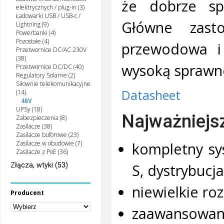
że dobrze spr
elektrycznych / plug-in (3)
Ładowarki USB / USB-c /
Główne zasto
Lightning (9)
Powerbanki (4)
Pozostałe (4)
przewodowa i 
Przetwornice DC/AC 230V
(38)
wysoką sprawno
Przetwornice DC/DC (40)
Regulatory Solarne (2)
Siłownie telekomunikacyjne
Datasheet
(14)
48V
UPSy (18)
Najważniejs
Zabezpieczenia (8)
Zasilacze (38)
Zasilacze buforowe (23)
Zasilacze w obudowie (7)
kompletny sy
Zasilacze z PoE (36)
S, dystrybucj
Złącza, wtyki (53)
niewielkie ro
Producent
zaawansowany