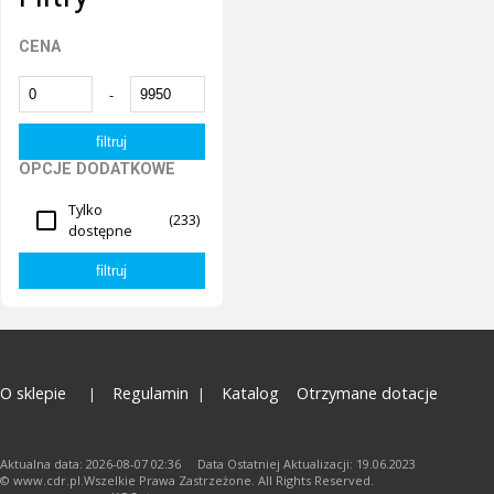
CENA
-
OPCJE DODATKOWE
Tylko
(233)
dostępne
O sklepie
Regulamin
Katalog
Otrzymane dotacje
Aktualna data: 2026-08-07 02:36 Data Ostatniej Aktualizacji: 19.06.2023
© www.cdr.pl.Wszelkie Prawa Zastrzeżone. All Rights Reserved.