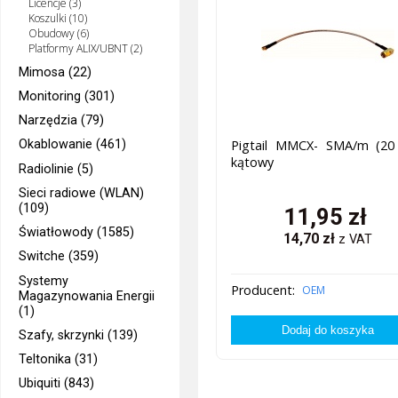
Licencje (3)
Koszulki (10)
Obudowy (6)
Platformy ALIX/UBNT (2)
Mimosa (22)
Monitoring (301)
Narzędzia (79)
Pigtail MMCX- SMA/m (20
Okablowanie (461)
kątowy
Radiolinie (5)
Sieci radiowe (WLAN)
(109)
11,95
zł
Światłowody (1585)
14,70
zł
z VAT
Switche (359)
Systemy
Producent:
OEM
Magazynowania Energii
(1)
Szafy, skrzynki (139)
Teltonika (31)
Ubiquiti (843)