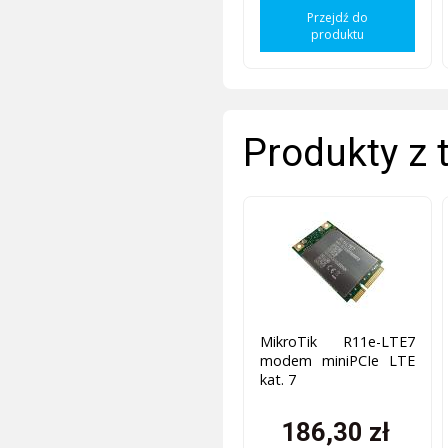
Przejdź do
produktu
Produkty z 
MikroTik R11e-LTE7
modem miniPCIe LTE
kat. 7
186,30 zł