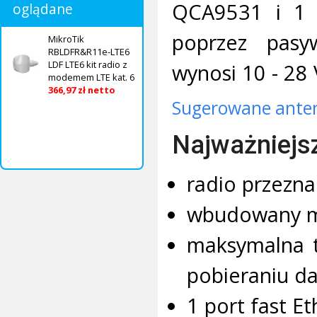
QCA9531 i 1 p
oglądane
poprzez pasy
MikroTik
RBLDFR&R11e-LTE6
LDF LTE6 kit radio z
wynosi 10 - 28 
modemem LTE kat. 6
366,97 zł netto
Sugerowane anten
Najważniejs
radio przezna
wbudowany m
maksymalna t
pobieraniu da
1 port fast E