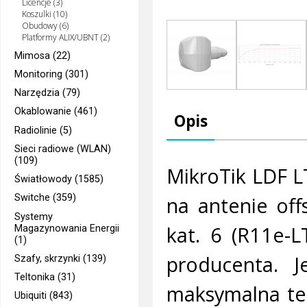
Licencje (3)
Koszulki (10)
Obudowy (6)
Platformy ALIX/UBNT (2)
Mimosa (22)
Monitoring (301)
Narzędzia (79)
Okablowanie (461)
Opis
Radiolinie (5)
Sieci radiowe (WLAN)
(109)
MikroTik LDF L
Światłowody (1585)
na antenie off
Switche (359)
Systemy
kat. 6 (R11e-L
Magazynowania Energii
(1)
producenta. J
Szafy, skrzynki (139)
Teltonika (31)
maksymalna te
Ubiquiti (843)