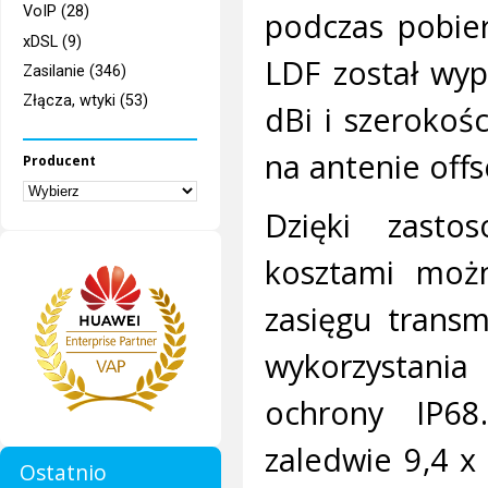
VoIP (28)
podczas pobier
xDSL (9)
LDF został wy
Zasilanie (346)
Złącza, wtyki (53)
dBi i szerokoś
na antenie off
Producent
Dzięki zastos
kosztami moż
zasięgu transm
wykorzystania
ochrony IP68
zaledwie 9,4 x
Ostatnio