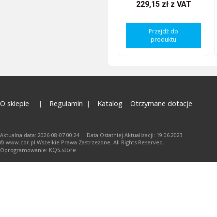
229,15 zł
z VAT
Przejdź do
produktu
O sklepie
Regulamin
Katalog
Otrzymane dotacje
Aktualna data: 2026-08-07 00:24 Data Ostatniej Aktualizacji: 19.06.2023
© www.cdr.pl.Wszelkie Prawa Zastrzeżone. All Rights Reserved.
KQS.store
Oprogramowanie: