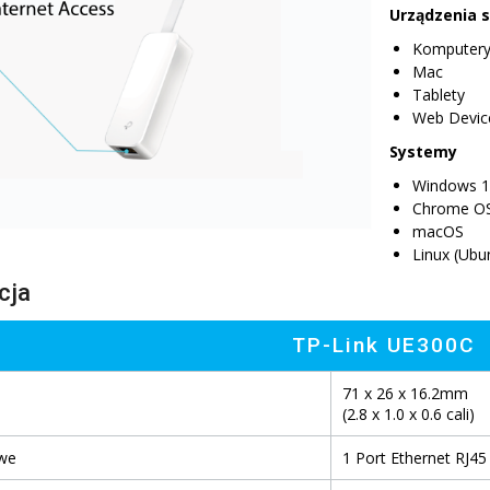
Urządzenia 
Komputer
Mac
Tablety
Web Devic
Systemy
Windows 1
Chrome O
macOS
Linux (Ubu
cja
TP-Link UE300C
71 x 26 x 16.2mm
(2.8 x 1.0 x 0.6 cali)
owe
1 Port Ethernet RJ4