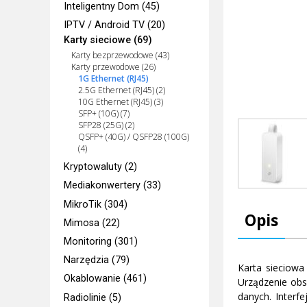
Inteligentny Dom (45)
IPTV / Android TV (20)
Karty sieciowe (69)
Karty bezprzewodowe (43)
Karty przewodowe (26)
1G Ethernet (RJ45)
2.5G Ethernet (RJ45) (2)
10G Ethernet (RJ45) (3)
SFP+ (10G) (7)
SFP28 (25G) (2)
QSFP+ (40G) / QSFP28 (100G)
(4)
Kryptowaluty (2)
Mediakonwertery (33)
MikroTik (304)
Opis
Mimosa (22)
Monitoring (301)
Narzędzia (79)
Karta sieciowa
Okablowanie (461)
Urządzenie obs
danych. Interf
Radiolinie (5)