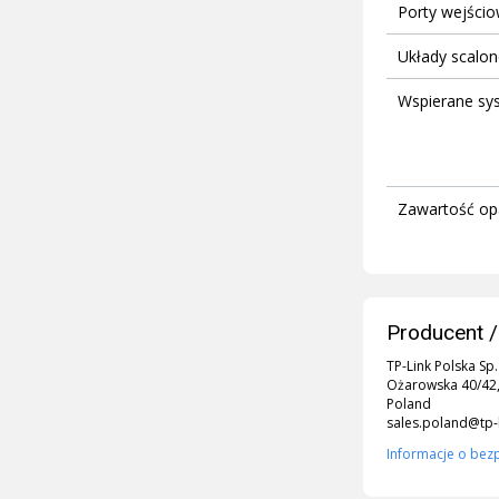
Porty wejści
Układy scalon
Wspierane sy
Zawartość o
Producent /
TP-Link Polska Sp.
Ożarowska 40/42,
Poland
sales.poland@tp-
Informacje o bez