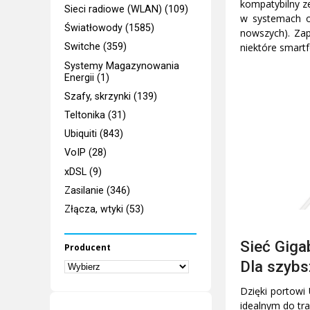
kompatybilny ze
Sieci radiowe (WLAN) (109)
w systemach o
Światłowody (1585)
nowszych). Zap
niektóre smartf
Switche (359)
Systemy Magazynowania
Energii (1)
Szafy, skrzynki (139)
Teltonika (31)
Ubiquiti (843)
VoIP (28)
xDSL (9)
Zasilanie (346)
Złącza, wtyki (53)
Sieć Giga
Producent
Dla szybs
Dzięki portowi
idealnym do tra