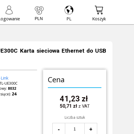
Logowanie
PL
Koszyk
UE300C Karta sieciowa Ethernet do USB
Cena
Link
TL-UE300C
owy:
8032
siące):
41,23
zł
50,71
zł
z VAT
Liczba sztuk
-
+