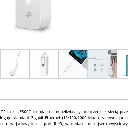
 TP-Link UE300C to adapter umożliwiający połączenie z siecią p
ługuje standard Gigabit Ethernet (10/100/1000 Mb/s), zapewniając p
ejsem wejściowym jest port RJ45, natomiast interfejsem wyjściow