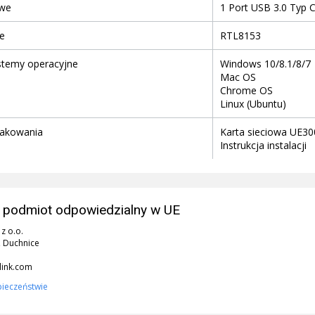
owe
1 Port USB 3.0 Typ 
e
RTL8153
stemy operacyjne
Windows 10/8.1/8/7
Mac OS
Chrome OS
Linux (Ubuntu)
pakowania
Karta sieciowa UE3
Instrukcja instalacji
 podmiot odpowiedzialny w UE
 z o.o.
 Duchnice
link.com
pieczeństwie