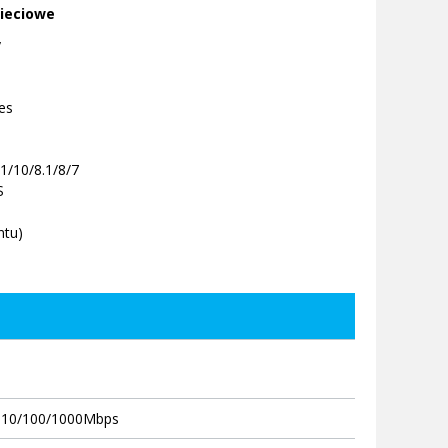
sieciowe
y
es
1/10/8.1/8/7
S
ntu)
5 10/100/1000Mbps