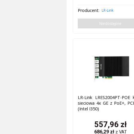
Producent:
LR-Link
Niedostępne
LR-Link LRES2004PT-POE k
sieciowa 4x GE z PoE+, PC
(Intel I350)
557,96
zł
686,29
zł
z VAT