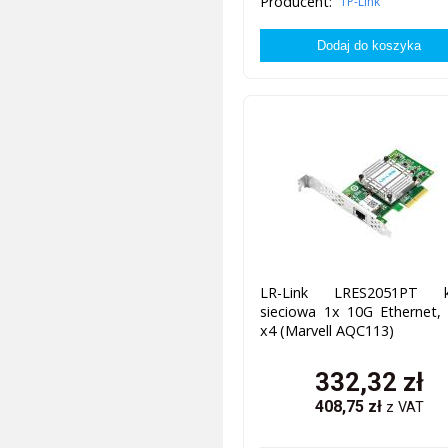
Producent:
TP-Link
LR-Link LRES2051PT k
sieciowa 1x 10G Ethernet,
x4 (Marvell AQC113)
332,32
zł
408,75
zł
z VAT