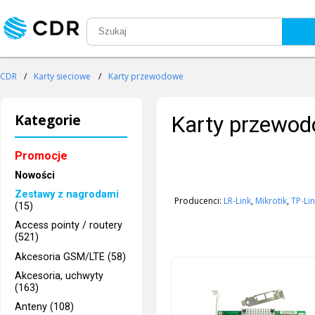
CDR
/
Karty sieciowe
/
Karty przewodowe
Kategorie
Karty przewo
Promocje
Nowości
Zestawy z nagrodami
Producenci:
LR-Link
,
Mikrotik
,
TP-Li
(15)
Access pointy / routery
(521)
Akcesoria GSM/LTE (58)
Akcesoria, uchwyty
(163)
Anteny (108)