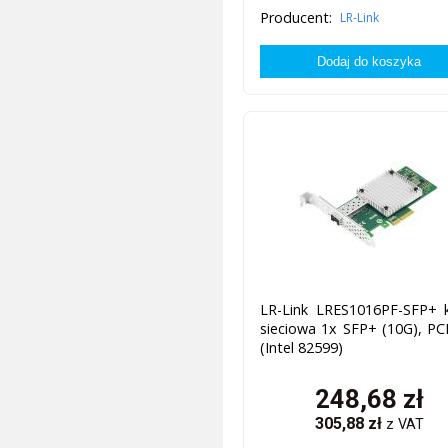
Producent:
LR-Link
LR-Link LRES1016PF-SFP+ k
sieciowa 1x SFP+ (10G), PC
(Intel 82599)
248,68
zł
305,88
zł
z VAT