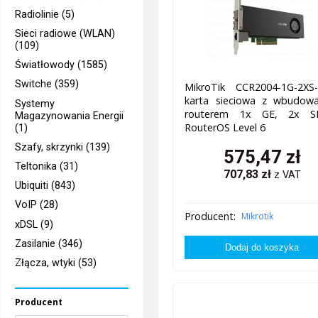
Radiolinie (5)
Sieci radiowe (WLAN)
(109)
Światłowody (1585)
Switche (359)
MikroTik CCR2004-1G-2XS-
karta sieciowa z wbudow
Systemy
routerem 1x GE, 2x S
Magazynowania Energii
RouterOS Level 6
(1)
Szafy, skrzynki (139)
575,47
zł
Teltonika (31)
707,83
zł
z VAT
Ubiquiti (843)
VoIP (28)
Producent:
Mikrotik
xDSL (9)
Zasilanie (346)
Złącza, wtyki (53)
Producent