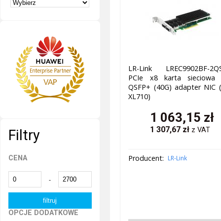
LR-Link LREC9902BF-2Q
PCIe x8 karta sieciowa 
QSFP+ (40G) adapter NIC (
XL710)
1 063,15
zł
1 307,67
zł
z VAT
Filtry
Producent:
CENA
LR-Link
-
OPCJE DODATKOWE