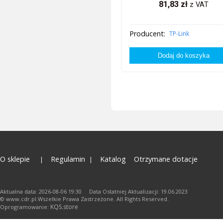
81,83
zł
z VAT
Producent:
TP-Link
O sklepie
Regulamin
Katalog
Otrzymane dotacje
Aktualna data: 2026-08-06 19:30 Data Ostatniej Aktualizacji: 19.06.2023
© www.cdr.pl.Wszelkie Prawa Zastrzeżone. All Rights Reserved.
KQS.store
Oprogramowanie: