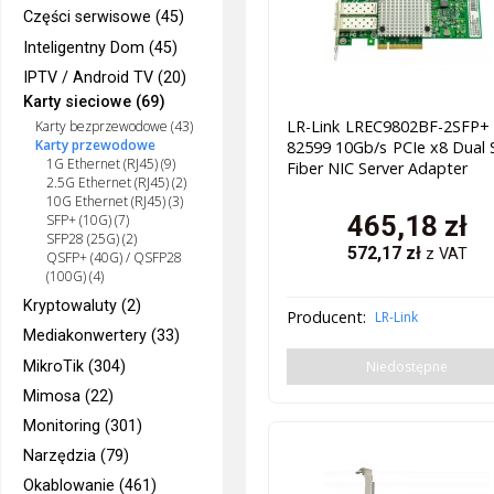
Części serwisowe (45)
Inteligentny Dom (45)
IPTV / Android TV (20)
Karty sieciowe (69)
LR-Link LREC9802BF-2SFP+ 
Karty bezprzewodowe (43)
Karty przewodowe
82599 10Gb/s PCIe x8 Dual
1G Ethernet (RJ45) (9)
Fiber NIC Server Adapter
2.5G Ethernet (RJ45) (2)
10G Ethernet (RJ45) (3)
465,18
zł
SFP+ (10G) (7)
SFP28 (25G) (2)
572,17
zł
z VAT
QSFP+ (40G) / QSFP28
(100G) (4)
Kryptowaluty (2)
Producent:
LR-Link
Mediakonwertery (33)
Niedostępne
MikroTik (304)
Mimosa (22)
Monitoring (301)
Narzędzia (79)
Okablowanie (461)