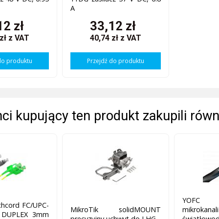
A
12 zł
33,12 zł
 zł
z VAT
40,74 zł
z VAT
do produktu
Przejdź do produktu
enci kupujący ten produkt zakupili równ
YOFC Z
hcord FC/UPC-
MikroTik solidMOUNT
mikrokana
 DUPLEX 3mm
precyzyjny uchwyt do LHG
światłowo