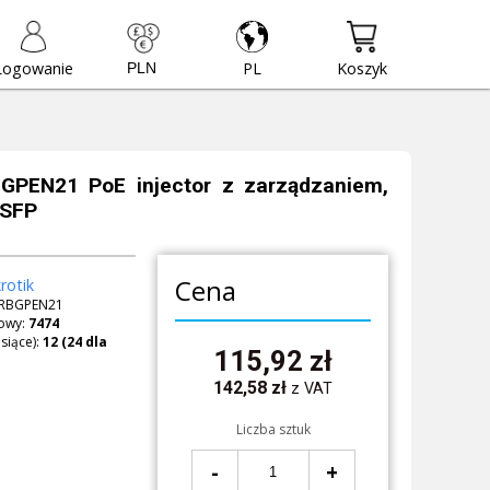
Logowanie
PL
Koszyk
 GPEN21 PoE injector z zarządzaniem,
 SFP
Cena
rotik
RBGPEN21
owy:
7474
siące):
115,92
zł
142,58
zł
z VAT
Liczba sztuk
-
+