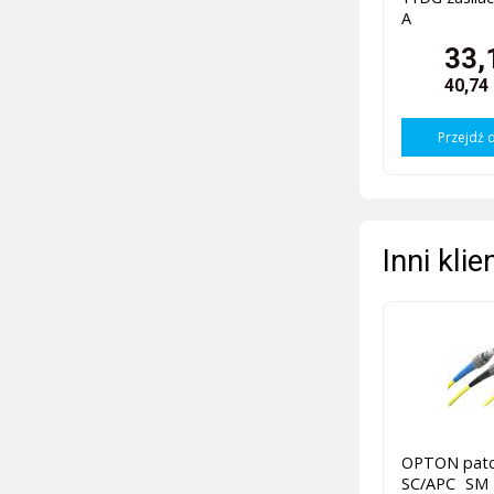
A
33,
40,74
Przejdź 
Inni kli
OPTON patc
SC/APC SM