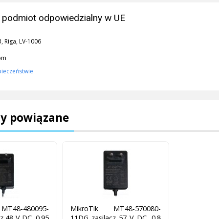
 podmiot odpowiedzialny w UE
3, Riga, LV-1006
com
pieczeństwie
y powiązane
MT48-480095-
MikroTik MT48-570080-
z 48 V DC, 0.95
11DG zasilacz 57 V DC, 0.8