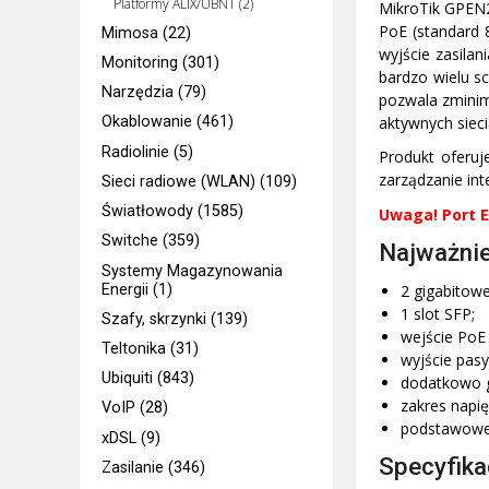
Platformy ALIX/UBNT (2)
MikroTik GPEN21
PoE (standard 
Mimosa (22)
wyjście zasila
Monitoring (301)
bardzo wielu sc
Narzędzia (79)
pozwala zminim
aktywnych siec
Okablowanie (461)
Radiolinie (5)
Produkt oferuj
zarządzanie in
Sieci radiowe (WLAN) (109)
Światłowody (1585)
Uwaga! Port E
Switche (359)
Najważnie
Systemy Magazynowania
Energii (1)
2 gigabitowe
1 slot SFP;
Szafy, skrzynki (139)
wejście PoE 
Teltonika (31)
wyjście pas
Ubiquiti (843)
dodatkowo g
zakres napię
VoIP (28)
podstawowe 
xDSL (9)
Specyfika
Zasilanie (346)