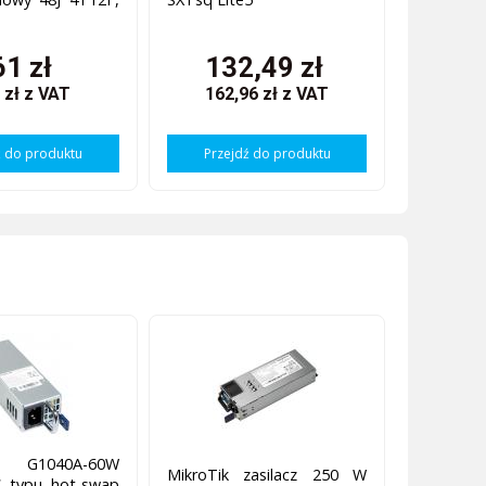
61 zł
132,49 zł
 zł
z VAT
162,96 zł
z VAT
ź do produktu
Przejdź do produktu
k G1040A-60W
MikroTik zasilacz 250 W
C typu hot-swap