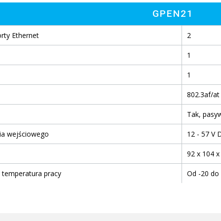
GPEN21
rty Ethernet
2
1
1
802.3af/at
Tak, pasy
cia wejściowego
12 - 57 V 
92 x 104 
 temperatura pracy
Od -20 do 