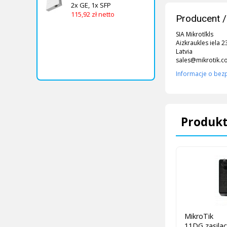
2x GE, 1x SFP
115,92 zł netto
Producent /
SIA Mikrotīkls
Aizkraukles iela 2
Latvia
sales@mikrotik.
Informacje o bez
Produkt
MikroTik 
11DG zasilac