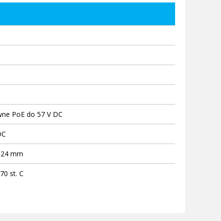
wne PoE do 57 V DC
DC
x 24 mm
70 st. C