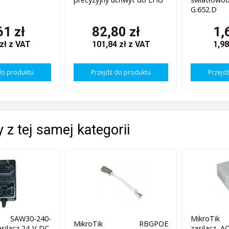
G.652.D
61 zł
82,80 zł
1,
 zł
z VAT
101,84 zł
z VAT
1,98
do produktu
Przejdź do produktu
Przejd
 z tej samej kategorii
 SAW30-240-
MikroTi
MikroTik RBGPOE
silacz 24 V DC,
zasilacz A