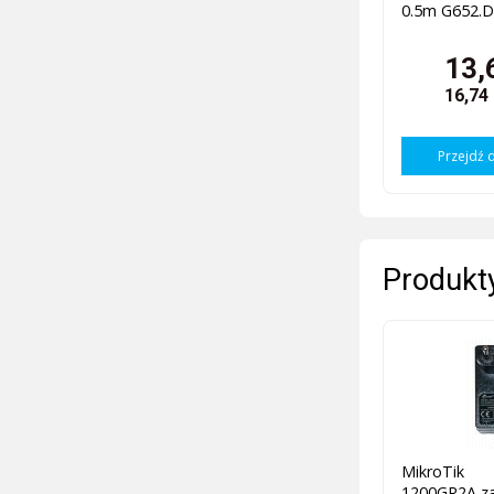
0.5m G652.D
13,
16,74
Przejdź 
Produkty
MikroTik
1200GR2A za