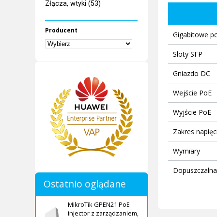
Złącza, wtyki (53)
Producent
Gigabitowe po
Sloty SFP
Gniazdo DC
Wejście PoE
Wyjście PoE
Zakres napię
Wymiary
Dopuszczalna
Ostatnio oglądane
MikroTik GPEN21 PoE
injector z zarządzaniem,