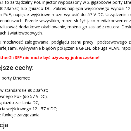
 to zarządzalny PoE injector wyposażony w 2 gigabitowe porty Ether
802.3af/at) lub gniazdo DC. Zakres napięcia wejściowego wynosi 1
nia PoE, napięcie wyjściowe może wynosić do 57 V DC. Urządzenie
enariuszach. Przede wszystkim, może służyć jako mediakonwerter z o
alizować dodatkowe okablowanie, można go zasilać z routera. Doskon
iach światłowodowych.
e możliwość zalogowania, podglądu stanu pracy i podstawowego za
terfejsami, wykrywanie błędów połączenia GPEN, obsługa VLAN, rap
ther2 i SFP nie może być używany jednocześnie!
jsze cechy:
 porty Ethernet;
w standardzie 802.3af/at;
ywnego PoE (do 57 V DC);
niazdo zasilania DC;
cia wejściowego 12 - 57 V DC;
funkcje zarządzania.
cja