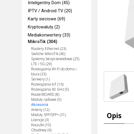
Inteligentny Dom (45)
IPTV / Android TV (20)
Karty sieciowe (69)
Kryptowaluty (2)
Mediakonwertery (33)
MikroTik (304)
Routery Ethernet (23)
Switche MikroTik (40)
Systemy bezprzewodowe (25)
LTE / 5G (29)
Rozwiązania Wi-Fi do domu i
biura (33)
Serwery (1)
Rozwiązania IoT (16)
Rozwiązania 60 GHz (5)
RouterBOARD (8)
Moduły radiowe (5)
Akcesoria
Anteny (12)
Opis
Moduły SFP/SFP+ (31)
Licencje (3)
Koszulki (10)
Obudowy (6)