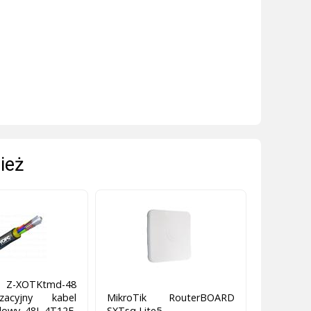
ież
-XOTKtmd-48
lizacyjny kabel
MikroTik RouterBOARD
dowy 48J 4T12F,
SXTsq Lite5