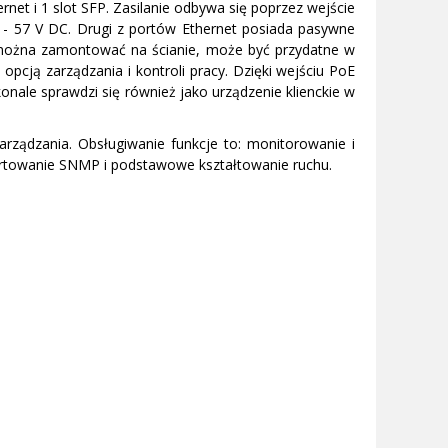
net i 1 slot SFP. Zasilanie odbywa się poprzez wejście
2 - 57 V DC. Drugi z portów Ethernet posiada pasywne
 można zamontować na ścianie, może być przydatne w
pcją zarządzania i kontroli pracy. Dzięki wejściu PoE
ale sprawdzi się również jako urządzenie klienckie w
rządzania. Obsługiwanie funkcje to: monitorowanie i
ortowanie SNMP i podstawowe kształtowanie ruchu.