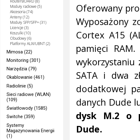
RouterBOARD (8)
Oferowany prod
Moduły radiowe (5)
Akcesoria (74)
Anteny (12)
Wyposażony zo
Moduły SFP/SFP+ (31)
Licencje (3)
Cortex A15 (A
Koszulki (10)
Obudowy (6)
Platformy ALIX/UBNT (2)
pamięci RAM. 
Mimosa (22)
wykorzystaniu
Monitoring (301)
Narzędzia (79)
SATA i dwa zł
Okablowanie (461)
dodatkowej pa
Radiolinie (5)
Sieci radiowe (WLAN)
danych Dude l
(109)
Światłowody (1585)
dysk M.2 o 
Switche (359)
Systemy
Dude.
Magazynowania Energii
(1)