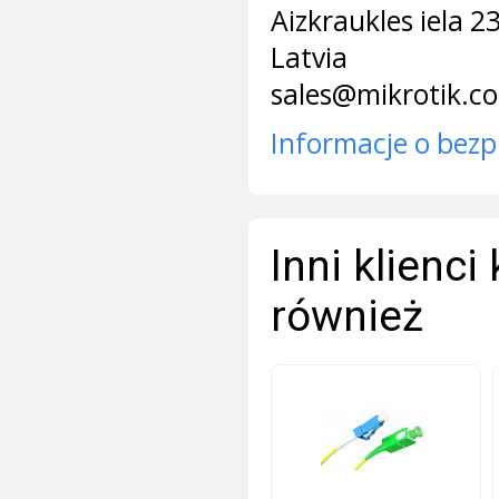
Aizkraukles iela 2
Latvia
sales@mikrotik.c
Informacje o bezp
Inni klienci
również