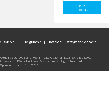
Przejdź do
produktu
O sklepie
Regulamin
Katalog
Otrzymane dotacje
Aktualna data: 2026-08-07 06:44 Data Ostatniej Aktualizacji: 19.06.2023
© www.cdr.pl.Wszelkie Prawa Zastrzeżone. All Rights Reserved.
KQS.store
Oprogramowanie: