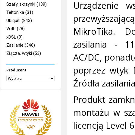
Urządzenie ws
Szafy, skrzynki (139)
Teltonika (31)
przewyższają
Ubiquiti (843)
MikroTika. 
VoIP (28)
xDSL (9)
zasilania - 
Zasilanie (346)
Złącza, wtyki (53)
AC/DC, ponadto
poprzez wtyk 
Producent
Źródła zasilani
Produkt zamkn
montażu w sza
licencją Level 6