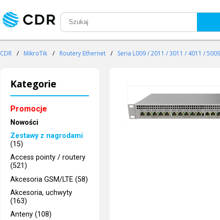
CDR
/
MikroTik
/
Routery Ethernet
/
Seria L009 / 2011 / 3011 / 4011 / 500
Kategorie
Promocje
Nowości
Zestawy z nagrodami
(15)
Access pointy / routery
(521)
Akcesoria GSM/LTE (58)
Akcesoria, uchwyty
(163)
Anteny (108)