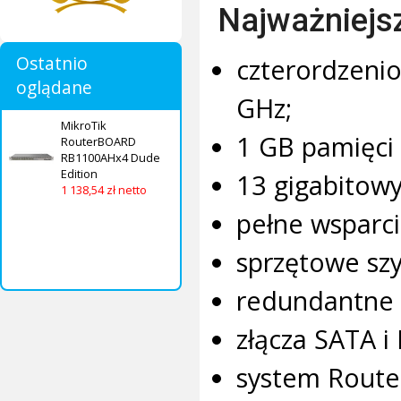
Najważniejs
Ostatnio
czterordzen
oglądane
GHz;
MikroTik
1 GB pamięci
RouterBOARD
RB1100AHx4 Dude
Edition
13 gigabitow
1 138,54 zł netto
pełne wsparci
sprzętowe szy
redundantne ź
złącza SATA i
system Router