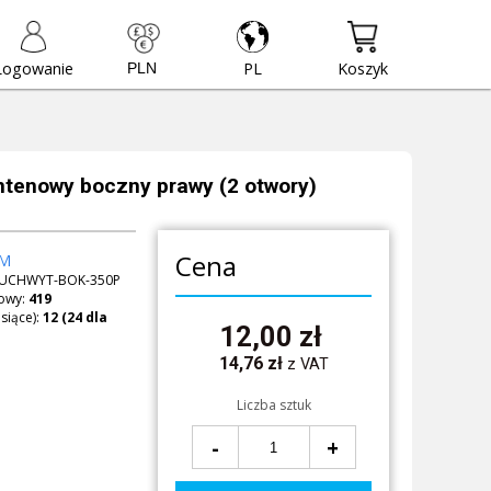
Logowanie
PL
Koszyk
tenowy boczny prawy (2 otwory)
Cena
M
UCHWYT-BOK-350P
owy:
419
siące):
12,00
zł
14,76
zł
z VAT
Liczba sztuk
-
+