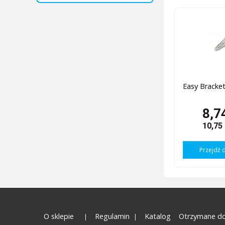
Easy Bracke
8,7
10,75
Przejdź 
O sklepie
Regulamin
Katalog
Otrzymane do