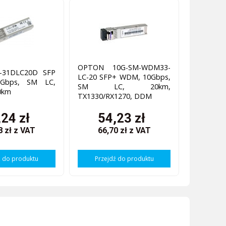
OPTON 10G-SM-WDM33-
S-31DLC20D SFP
LC-20 SFP+ WDM, 10Gbps,
25Gbps, SM LC,
SM LC, 20km,
0km
TX1330/RX1270, DDM
,24 zł
54,23 zł
8 zł
z VAT
66,70 zł
z VAT
ź do produktu
Przejdź do produktu