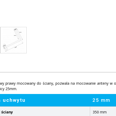
wy prawy mocowany do ściany, pozwala na mocowanie anteny w od
nicy 25mm.
a uchwytu
25 mm
 ściany
350 mm