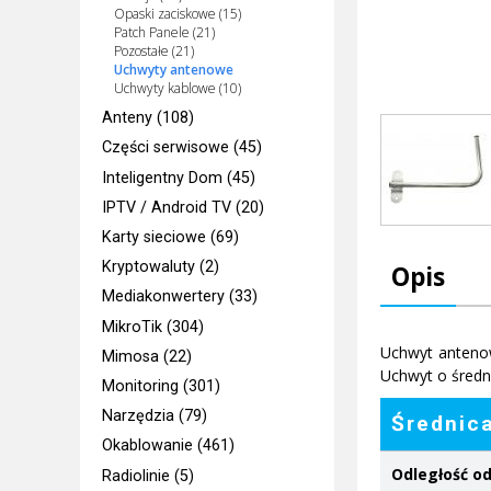
Opaski zaciskowe (15)
Patch Panele (21)
Pozostałe (21)
Uchwyty antenowe
Uchwyty kablowe (10)
Anteny (108)
Części serwisowe (45)
Inteligentny Dom (45)
IPTV / Android TV (20)
Karty sieciowe (69)
Kryptowaluty (2)
Opis
Mediakonwertery (33)
MikroTik (304)
Uchwyt anteno
Mimosa (22)
Uchwyt o śred
Monitoring (301)
Narzędzia (79)
Średnic
Okablowanie (461)
Odległość od
Radiolinie (5)