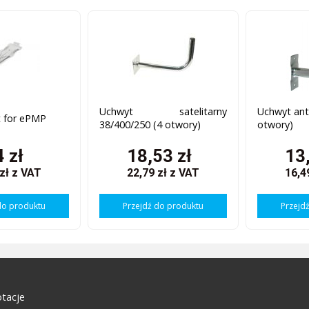
Uchwyt satelitarny
Uchwyt ant
t for ePMP
38/400/250 (4 otwory)
otwory)
4 zł
18,53 zł
13
 zł
z VAT
22,79 zł
z VAT
16,4
do produktu
Przejdź do produktu
Przejd
tacje