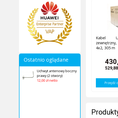
Kabel 
zewnętrzny
4x2, 305 m
Ostatnio oglądane
430,
529,88
Uchwyt antenowy boczny
prawy (2 otwory)
12,00 zł netto
Przejdź 
Produkty