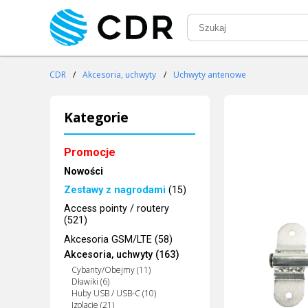
CDR
/
Akcesoria, uchwyty
/
Uchwyty antenowe
Kategorie
Promocje
Nowości
Zestawy z nagrodami
(15)
Access pointy / routery
(521)
Akcesoria GSM/LTE (58)
Akcesoria, uchwyty (163)
Cybanty/Obejmy (11)
Dławiki (6)
Huby USB / USB-C (10)
Izolacje (21)