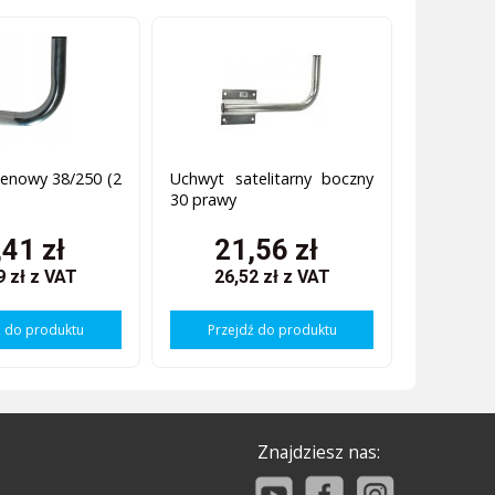
enowy 38/250 (2
Uchwyt satelitarny boczny
30 prawy
,41 zł
21,56 zł
9 zł
z VAT
26,52 zł
z VAT
ź do produktu
Przejdź do produktu
Znajdziesz nas: