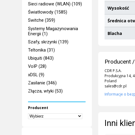
Sieci radiowe (WLAN) (109)
Wysokość
Światłowody (1585)
Średnica o
Switche (359)
Systemy Magazynowania
Blacha
Energii (1)
Szafy, skrzynki (139)
Teltonika (31)
Ubiquiti (843)
Producent /
VoIP (28)
CDR P.S.A.
xDSL (9)
Produkcyjna 14, 
Poland
Zasilanie (346)
sales@cdr.pl
Złącza, wtyki (53)
Informacje o bez
Producent
Inni kli