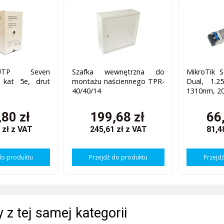
UTP Seven
Szafka wewnętrzna do
MikroTik 
, kat 5e, drut
montażu naściennego TPR-
Dual, 1.
40/40/14
1310nm, 2
80 zł
199,68 zł
66
 zł
z VAT
245,61 zł
z VAT
81,4
do produktu
Przejdź do produktu
Przejd
 z tej samej kategorii