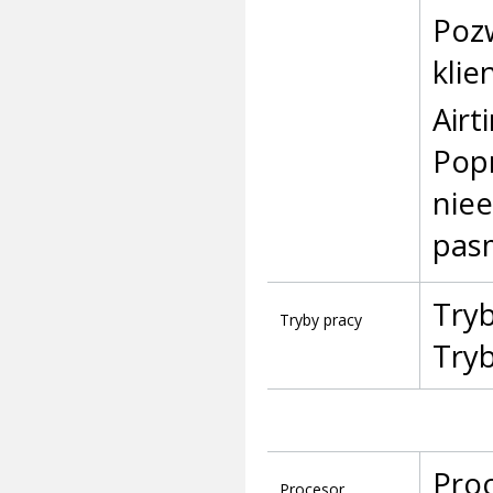
Pozw
kli
Airt
Popr
nie
pas
Tryb
Tryby pracy
Try
Pro
Procesor