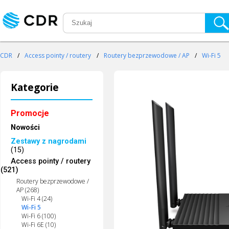
CDR
/
Access pointy / routery
/
Routery bezprzewodowe / AP
/
Wi-Fi 5
Kategorie
Promocje
Nowości
Zestawy z nagrodami
(15)
Access pointy / routery
(521)
Routery bezprzewodowe /
AP (268)
Wi-Fi 4 (24)
Wi-Fi 5
Wi-Fi 6 (100)
Wi-Fi 6E (10)