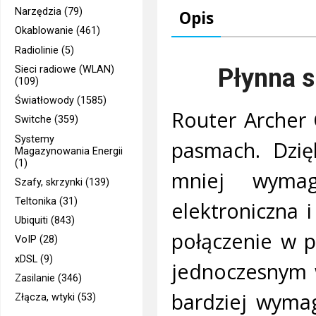
Narzędzia (79)
Opis
Okablowanie (461)
Radiolinie (5)
Płynna s
Sieci radiowe (WLAN)
(109)
Światłowody (1585)
Router Archer 
Switche (359)
Systemy
pasmach. Dzię
Magazynowania Energii
(1)
mniej wymaga
Szafy, skrzynki (139)
Teltonika (31)
elektroniczna 
Ubiquiti (843)
połączenie w p
VoIP (28)
xDSL (9)
jednoczesnym 
Zasilanie (346)
bardziej wymag
Złącza, wtyki (53)