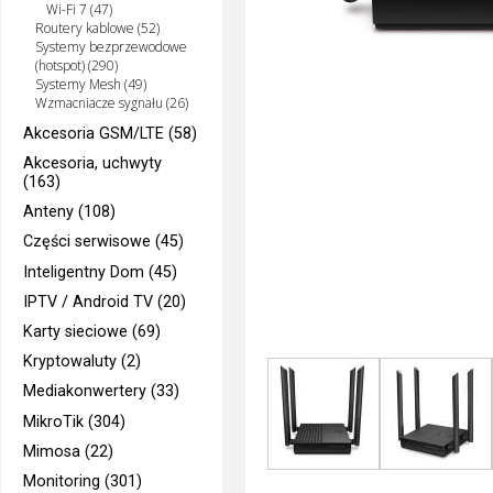
Wi-Fi 7 (47)
Routery kablowe (52)
Systemy bezprzewodowe
(hotspot) (290)
Systemy Mesh (49)
Wzmacniacze sygnału (26)
Akcesoria GSM/LTE (58)
Akcesoria, uchwyty
(163)
Anteny (108)
Części serwisowe (45)
Inteligentny Dom (45)
IPTV / Android TV (20)
Karty sieciowe (69)
Kryptowaluty (2)
Mediakonwertery (33)
MikroTik (304)
Mimosa (22)
Monitoring (301)