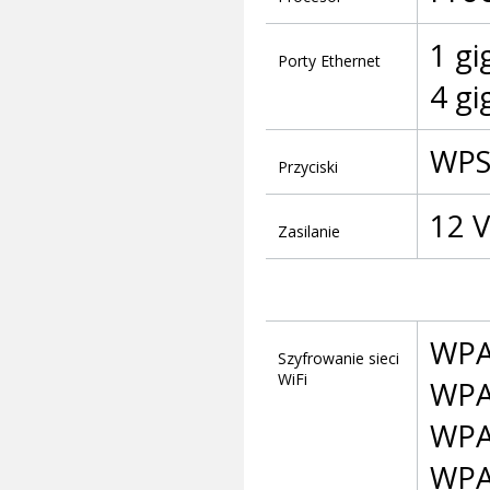
1 g
Porty Ethernet
4 gi
WPS
Przyciski
12 V
Zasilanie
WP
Szyfrowanie sieci
WiFi
WP
WP
WPA