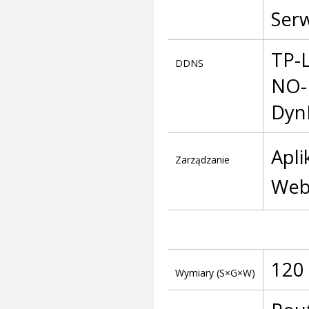
Ser
TP-L
DDNS
NO-
Dyn
Apli
Zarządzanie
Web
120 
Wymiary (S×G×W)