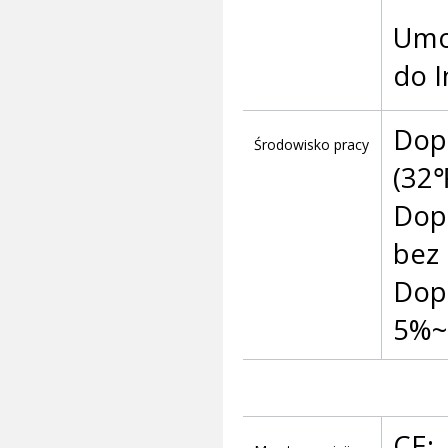
Umo
do I
Dop
Środowisko pracy
(32
Dop
bez 
Dop
5%~
CE: