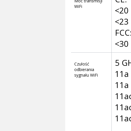
Moc transmisji
WiFi
<20
<23
FCC
<30 
5 G
Czułość
odbierania
11a 
sygnału WiFi
11a
11a
11a
11a