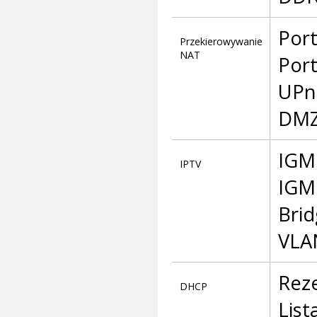
Por
Przekierowywanie
NAT
Port
UPn
DM
IGM
IPTV
IGM
Bri
VLA
Rez
DHCP
List