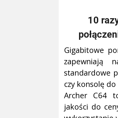
10 raz
połączen
Gigabitowe po
zapewniają 
standardowe po
czy konsolę do 
Archer C64 t
jakości do cen
wykorzystanie 