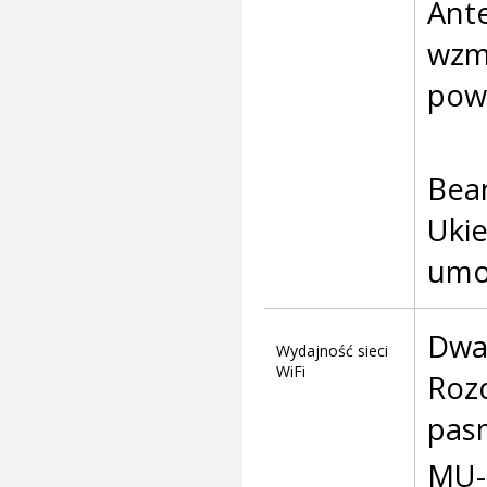
Ante
wzmo
pow
Bea
Ukie
umoż
Dwa
Wydajność sieci
WiFi
Roz
pasm
MU