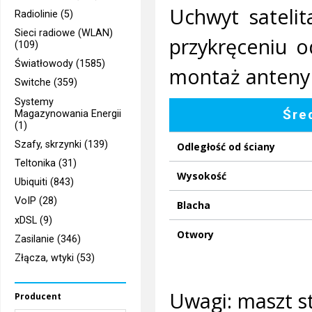
Uchwyt sateli
Radiolinie (5)
Sieci radiowe (WLAN)
przykręceniu 
(109)
Światłowody (1585)
montaż anteny
Switche (359)
Systemy
Śre
Magazynowania Energii
(1)
Szafy, skrzynki (139)
Odległość od ściany
Teltonika (31)
Wysokość
Ubiquiti (843)
VoIP (28)
Blacha
xDSL (9)
Otwory
Zasilanie (346)
Złącza, wtyki (53)
Uwagi: maszt s
Producent