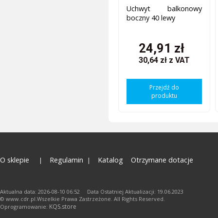
Uchwyt balkonowy
boczny 40 lewy
24,91 zł
30,64 zł
z VAT
Przejdź do
produktu
O sklepie
Regulamin
Katalog
Otrzymane dotacje
Aktualna data: 2026-08-10 06:52 Data Ostatniej Aktualizacji: 19.06.2023
© www.cdr.pl.Wszelkie Prawa Zastrzeżone. All Rights Reserved.
KQS.store
Oprogramowanie: