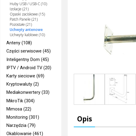
Huby USB / USB-C (10)
Izolacje (21)
Opaski zaciskowe (15)
Patch Panele (21)
Pozostałe (21)
Uchwyty antenowe
Uchwyty kablowe (10)
Anteny (108)
Części serwisowe (45)
Inteligentny Dom (45)
IPTV / Android TV (20)
Karty sieciowe (69)
Kryptowaluty (2)
Mediakonwertery (33)
MikroTik (304)
Mimosa (22)
Opis
Monitoring (301)
Narzędzia (79)
Okablowanie (461)