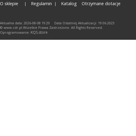
O sklepie
Regulamin
Katalog
Otrzymane dotacje
Aktualna data: 2026-08-08 19:29 Data Ostatniej Aktualizacji: 19.06.2023
© www.cdr.pl.Wszelkie Prawa Zastrzeżone. All Rights Reserved.
KQS.store
Oprogramowanie: