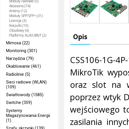
Moduły radiowe (5)
Akcesoria (74)
Anteny (12)
Moduły SFP/SFP+ (31)
Licencje (3)
Koszulki (10)
Obudowy (6)
Opis
Platformy ALIX/UBNT (2)
Mimosa (22)
Monitoring (301)
CSS106-1G-4P-1
Narzędzia (79)
Okablowanie (461)
MikroTik wypo
Radiolinie (5)
oraz slot na 
Sieci radiowe (WLAN)
(109)
poprzez wtyk D
Światłowody (1585)
Switche (359)
wejściowego to
Systemy
Magazynowania Energii
zasilania inny
(1)
Szafy, skrzynki (139)