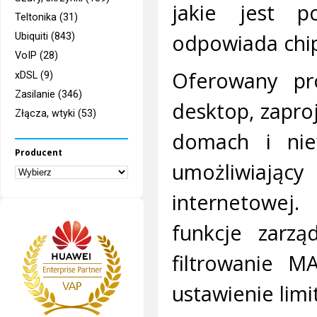
jakie jest p
Teltonika (31)
odpowiada chi
Ubiquiti (843)
VoIP (28)
Oferowany pr
xDSL (9)
Zasilanie (346)
desktop, zapro
Złącza, wtyki (53)
domach i nie
Producent
umożliwiając
internetowej
funkcje zarząd
filtrowanie MA
ustawienie lim