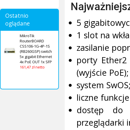
Najważniejs
Ostatnio
5 gigabitowyc
oglądane
1 slot na wkł
MikroTik
RouterBOARD
zasilanie pop
CSS106-1G-4P-1S
(RB260GSP) switch
5x gigabit Ethernet
porty Ether2
4x PoE OUT 1x SFP
161,47 zł netto
(wyjście PoE);
system SwOS
liczne funkcje
dostęp do z
przeglądarki 