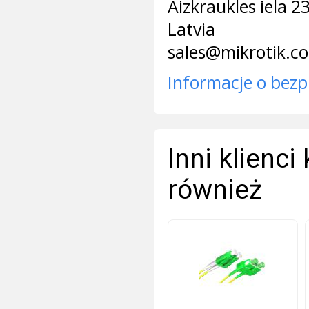
Aizkraukles iela 2
Latvia
sales@mikrotik.c
Informacje o bezp
Inni klienci
również