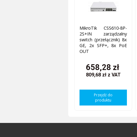
MikroTik CSS610-8P-
2S+IN zarządzalny
switch (przełącznik) 8x
GE, 2x SFP+, 8x PoE
OUT
658,28 zł
809,68 zł
z VAT
Przejdź do
produktu