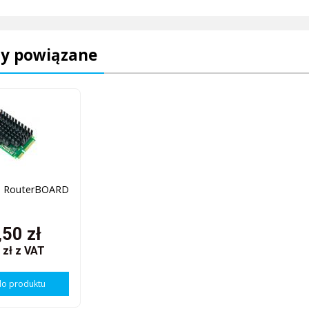
y powiązane
RouterBOARD
50 zł
 zł
z VAT
do produktu