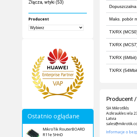
Złącza, wtyki (53)
Dopuszczalna
Maks. pobór 
Producent
TX/RX (MCS0
TX/RX (MCS7
TX/RX (6Mbit)
TX/RX (54Mbit
Producent /
SIA Mikrotīkls
Aizkraukles iela 2
Ostatnio oglądane
Latvia
sales@mikrotik.
MikroTik RouterBOARD
Informacje o bez
R11e 5HnD