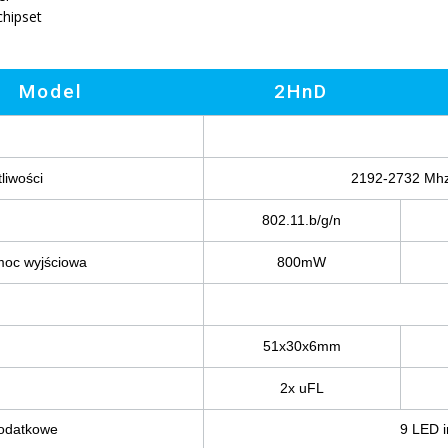
hipset
Model
2HnD
liwości
2192-2732 Mh
802.11.b/g/n
oc wyjściowa
800mW
51x30x6mm
2x uFL
dodatkowe
9 LED i