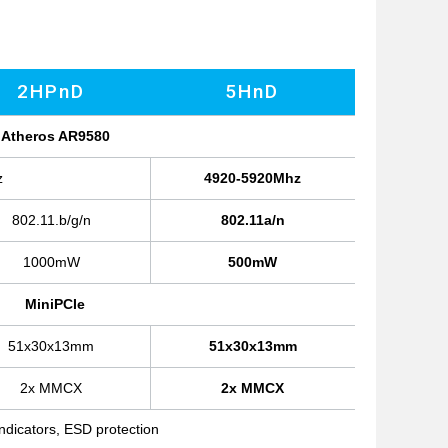
2HPnD
5HnD
Atheros AR9580
z
4920-5920Mhz
802.11.b/g/n
802.11a/n
1000mW
500mW
MiniPCIe
51x30x13mm
51x30x13mm
2x MMCX
2x MMCX
ndicators, ESD protection