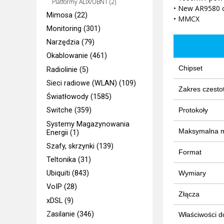
Platformy ALIX/UBNT (2)
• New AR9580 c
Mimosa (22)
• MMCX
Monitoring (301)
Narzędzia (79)
Okablowanie (461)
Chipset
Radiolinie (5)
Sieci radiowe (WLAN) (109)
Zakres czestot
Światłowody (1585)
Protokoły
Switche (359)
Systemy Magazynowania
Maksymalna m
Energii (1)
Szafy, skrzynki (139)
Format
Teltonika (31)
Wymiary
Ubiquiti (843)
VoIP (28)
Złącza
xDSL (9)
Zasilanie (346)
Właściwości 