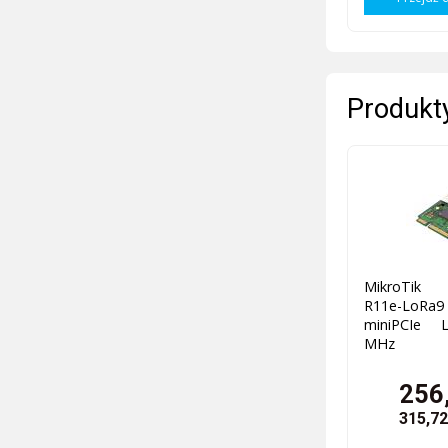
Produkty
MikroTik 
R11e-Lo
miniPCIe 
MHz
256,
315,72