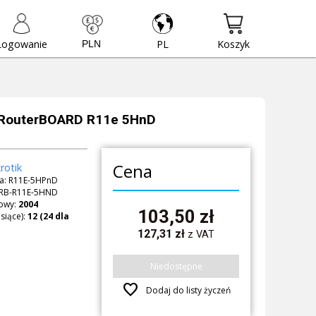
Logowanie
PL
Koszyk
 RouterBOARD R11e 5HnD
Cena
rotik
a: R11E-5HPnD
RB-R11E-5HND
owy:
2004
103,50
zł
siące):
127,31
zł
z VAT
Niedostępne
favorite
Dodaj do listy życzeń