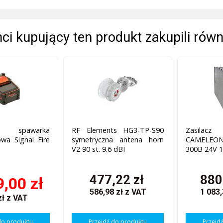
enci kupujący ten produkt zakupili równ
spawarka
RF Elements HG3-TP-S90
Zasila
wa Signal Fire
symetryczna antena horn
CAMELEO
V2 90 st. 9.6 dBI
300B 24V 
477,22 zł
880
9,00 zł
586,98 zł
z VAT
1 083,
zł
z VAT
do produktu
Przejdź do produktu
Przejd