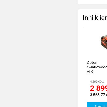
Inni kli
Opton 
światłowodo
AI-9
4 399,00 zł
2 89
3 565,77 
Przejdź 