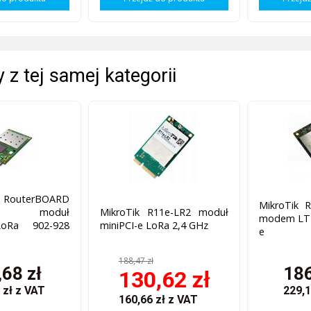
 z tej samej kategorii
RouterBOARD
MikroTik 
Ra9 moduł
MikroTik R11e-LR2 moduł
modem LTE 
LoRa 902-928
miniPCI-e LoRa 2,4 GHz
e
188,47 zł
68 zł
186
130,62 zł
 zł
z VAT
229,1
160,66 zł
z VAT