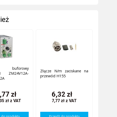
ież
cz buforowy
Złącze N/m zaciskane na
N ZM24V12A-
przewód H155
12A
,77 zł
6,32 zł
35 zł
z VAT
7,77 zł
z VAT
ź do produktu
Przejdź do produktu