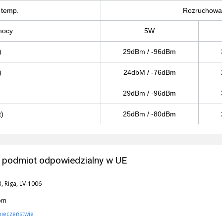
 temp.
Rozruchowa 
mocy
5W
)
29dBm / -96dBm
)
24dbM / -76dBm
29dBm / -96dBm
)
25dBm / -80dBm
 podmiot odpowiedzialny w UE
3, Riga, LV-1006
com
pieczeństwie