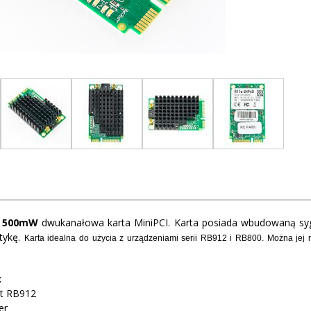
y
500mW
dwukanałowa karta MiniPCI. Karta posiada wbudowaną sygn
tykę.
Karta idealna do użycia z urządzeniami serii RB912 i RB800. Można je
:
fit RB912
er