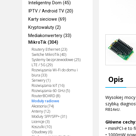
Inteligentny Dom (45)
IPTV / Android TV (20)
Karty sieciowe (69)
Kryptowaluty (2)
Mediakonwertery (33)
MikroTik (304)
Routery Ethernet (23)
Switche MikroTik (40)
Systemy bezprzewodowe (25)
LTE / 5G (29)
Rozwiązania Wi-Fi do domu i
biura (33)
Opis
Serwery (1)
Rozwiązania IoT (16)
Rozwiązania 60 GHz (5)
RouterBOARD (8)
Wysokiej moc
Moduły radiowe
szybką diagnos
Akcesoria (74)
RB14eU.
Anteny (12)
Moduły SFP/SFP+ (31)
Licencje (3)
Główne cechy
Koszulki (10)
• miniPCI-e to 
Obudowy (6)
• 1000mW pow