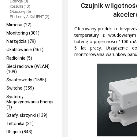
Licencje (3)
Czujnik wilgotnośc
Koszulki (10)
Obudowy (6)
akcele
Platformy ALIX/UBNT (2)
Mimosa (22)
Oferowany produkt to bezprzew
Monitoring (301)
temperatury z wbudowanym 
baterię o pojemności 1100 mAh
Narzędzia (79)
5 lat pracy. Urządzenie d
Okablowanie (461)
monitorowania warunków panują
Radiolinie (5)
Sieci radiowe (WLAN)
(109)
Światłowody (1585)
Switche (359)
Systemy
Magazynowania Energii
(1)
Szafy, skrzynki (139)
Teltonika (31)
Ubiquiti (843)