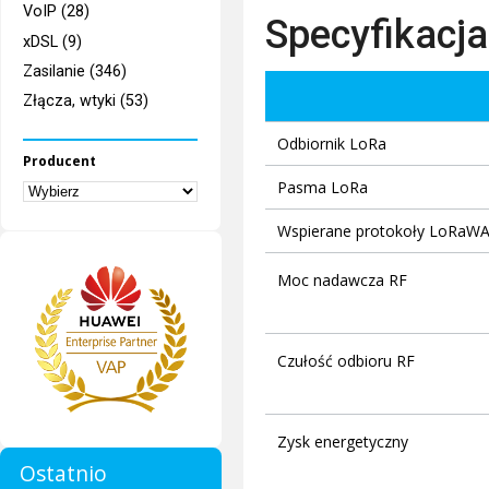
VoIP (28)
Specyfikacja
xDSL (9)
Zasilanie (346)
Złącza, wtyki (53)
Odbiornik LoRa
Producent
Pasma LoRa
Wspierane protokoły LoRaW
Moc nadawcza RF
Czułość odbioru RF
Zysk energetyczny
Ostatnio