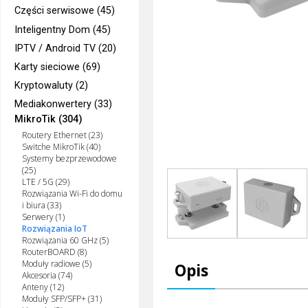
Części serwisowe (45)
Inteligentny Dom (45)
IPTV / Android TV (20)
Karty sieciowe (69)
Kryptowaluty (2)
Mediakonwertery (33)
MikroTik (304)
Routery Ethernet (23)
Switche MikroTik (40)
Systemy bezprzewodowe
(25)
LTE / 5G (29)
Rozwiązania Wi-Fi do domu
i biura (33)
Serwery (1)
Rozwiązania IoT
Rozwiązania 60 GHz (5)
RouterBOARD (8)
Moduły radiowe (5)
Opis
Akcesoria (74)
Anteny (12)
Moduły SFP/SFP+ (31)