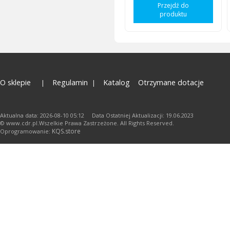
Przejdź do
produktu
O sklepie
Regulamin
Katalog
Otrzymane dotacje
Aktualna data: 2026-08-10 05:12 Data Ostatniej Aktualizacji: 19.06.2023
© www.cdr.pl.Wszelkie Prawa Zastrzeżone. All Rights Reserved.
KQS.store
Oprogramowanie: