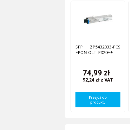
SFP ZP5432033-PCS
EPON-OLT-PX20++
74,99 zł
92,24 zł
z VAT
Przejdź do
produktu