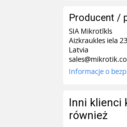
Producent / 
SIA Mikrotīkls
Aizkraukles iela 2
Latvia
sales@mikrotik.c
Informacje o bezp
Inni klienci
również