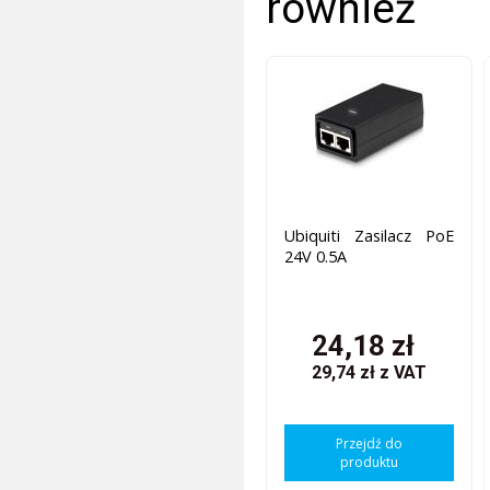
również
Ubiquiti Zasilacz PoE
24V 0.5A
24,18 zł
29,74 zł
z VAT
Przejdź do
produktu