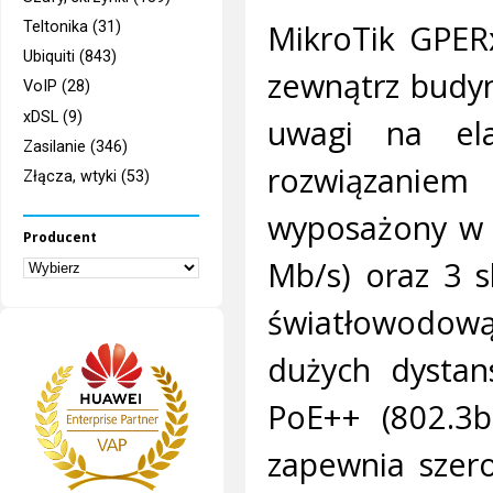
MikroTik GPER
Teltonika (31)
Ubiquiti (843)
zewnątrz budyn
VoIP (28)
xDSL (9)
uwagi na ela
Zasilanie (346)
rozwiązanie
Złącza, wtyki (53)
wyposażony w 
Producent
Mb/s) oraz 3 s
światłowodową
dużych dystan
PoE++ (802.3b
zapewnia szero