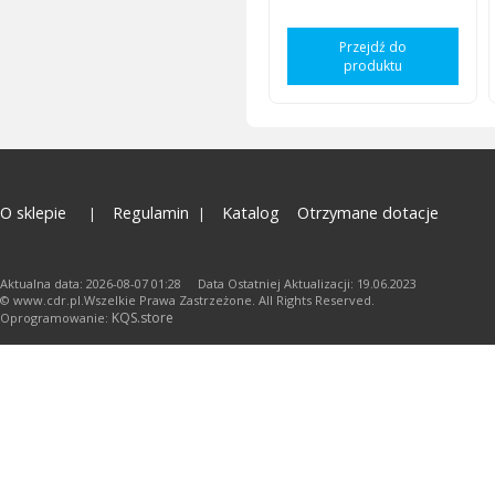
Przejdź do
produktu
O sklepie
Regulamin
Katalog
Otrzymane dotacje
Aktualna data: 2026-08-07 01:28 Data Ostatniej Aktualizacji: 19.06.2023
© www.cdr.pl.Wszelkie Prawa Zastrzeżone. All Rights Reserved.
KQS.store
Oprogramowanie: