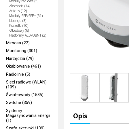
Moduły radiowe (5)
Akcesoria (74)
Anteny (12)
Moduły SFP/SFP+ (31)
Licencje (3)
Koszulki (10)
Obudowy (6)
Platformy ALIX/UBNT (2)
Mimosa (22)
Monitoring (301)
Narzędzia (79)
Okablowanie (461)
Radiolinie (5)
Sieci radiowe (WLAN)
(109)
Światłowody (1585)
Switche (359)
Systemy
Opis
Magazynowania Energii
(1)
Szafy, skrzynki (139)