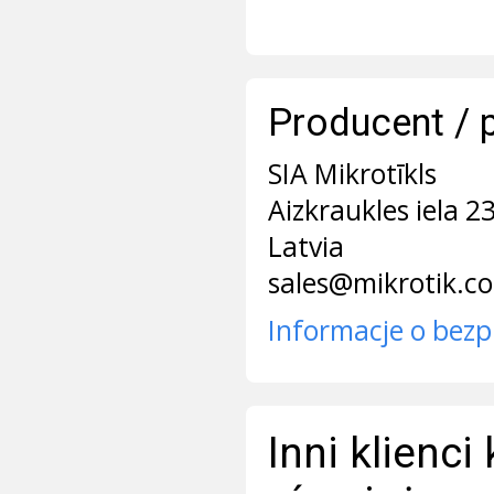
Producent / 
SIA Mikrotīkls
Aizkraukles iela 2
Latvia
sales@mikrotik.c
Informacje o bezp
Inni klienci