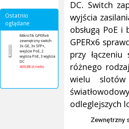
DC. Switch zap
wyjścia zasila
Ostatnio
oglądane
obsługą PoE i 
MikroTik GPERx6
GPERx6 sprawdz
zewnętrzny switch
3x GE, 3x SFP+,
wejście PoE, 2
przy łączeniu 
wyjścia PoE, 3 wyjścia
DC
różnego rodza
409,88 zł netto
wielu slotó
światłowodowy
odleglejszych l
Zewnętrzny 