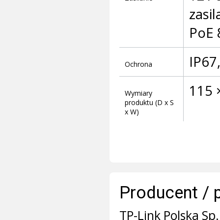
zasi
PoE 
IP67
Ochrona
115 
Wymiary
produktu (D x S
x W)
Producent / 
TP-Link Polska Sp. 