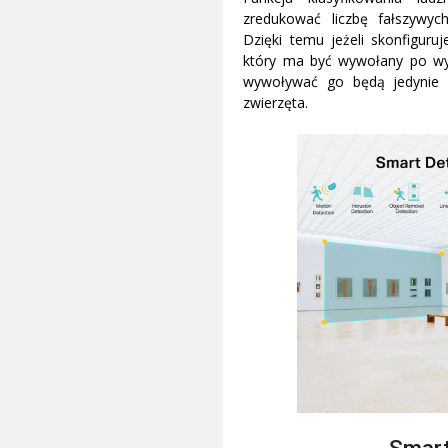
zredukować liczbę fałszywy
Dzięki temu jeżeli skonfiguru
który ma być wywołany po wykr
wywoływać go będą jedynie l
zwierzęta.
Smar