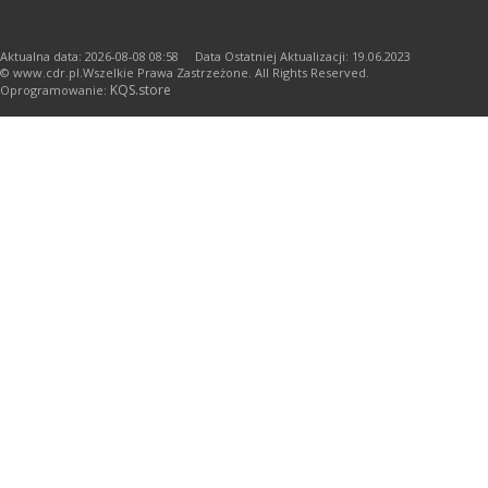
Aktualna data: 2026-08-08 08:58 Data Ostatniej Aktualizacji: 19.06.2023
© www.cdr.pl.Wszelkie Prawa Zastrzeżone. All Rights Reserved.
KQS.store
Oprogramowanie: