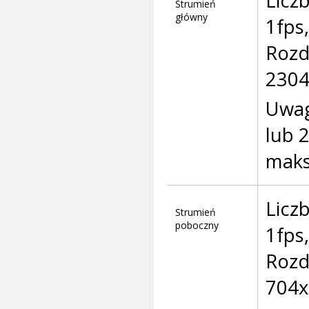
Licz
Strumień
główny
1fps,
Rozd
2304
Uwag
lub 
maks
Licz
Strumień
poboczny
1fps,
Rozd
704x