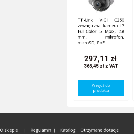
TP-Link VIGI C250
zewnętrzna kamera IP
Full-Color 5 Mpix, 2.8
mm, mikrofon,
microSD, PoE
297,11 zł
365,45 zł
z VAT
Przejdź do
produktu
O sklepie
Regulamin
Katalog
Otrzymane dotacje