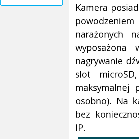
Kamera posiad
powodzenie
narażonych n
wyposażona 
nagrywanie dźw
slot microS
maksymalnej p
osobno). Na k
bez konieczno
IP.