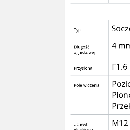
Socz
Typ
4 m
Długość
ogniskowej
F1.6
Przysłona
Pozi
Pole widzenia
Pion
Prze
M12
Uchwyt
obiektywu