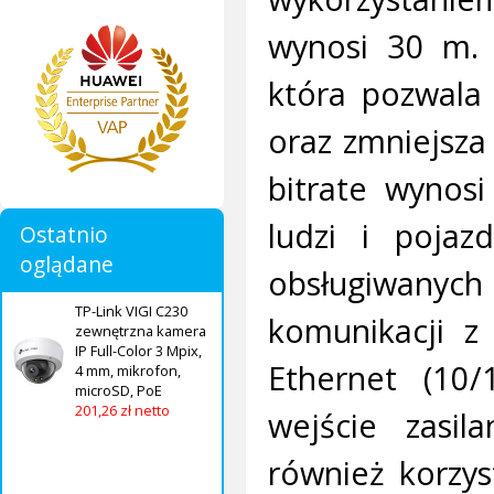
wynosi 30 m. 
która pozwala
oraz zmniejsza
bitrate wynos
ludzi i pojaz
Ostatnio
oglądane
obsługiwanych
TP-Link VIGI C230
komunikacji z
zewnętrzna kamera
IP Full-Color 3 Mpix,
Ethernet (10/
4 mm, mikrofon,
microSD, PoE
201,26 zł netto
wejście zasil
również korzy