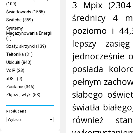
3 Mpix (2304
(109)
Światłowody (1585)
średnicy 4 m
Switche (359)
poziomo i 44,
Systemy
Magazynowania Energii
(1)
lepszy zasi
Szafy, skrzynki (139)
jednocześnie o
Teltonika (31)
Ubiquiti (843)
posiada kolor
VoIP (28)
pełnym zachow
xDSL (9)
Zasilanie (346)
słabego oświe
Złącza, wtyki (53)
światła białeg
Producent
również sta
wykorzystaniem