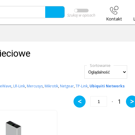
Szukaj w opisach
Kontakt
ieciowe
Sortowanie
reWave
,
LR-Link
,
Mercusys
,
Mikrotik
,
Netgear
,
TP-Link
,
Ubiquiti Networks
<
>
1
-