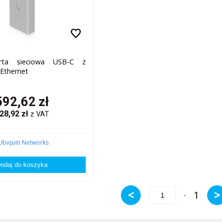
favorite
arta sieciowa USB-C z
Ethernet
592,62
zł
28,92
zł
z VAT
Ubiquiti Networks
<
>
1
-