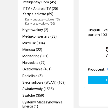
Inteligentny Dom (45)
IPTV / Android TV (20)
Karty sieciowe (69)
Karty bezprzewodowe (43)
Karty przewodowe (26)
Ubiquiti k
Kryptowaluty (2)
portem 10G 
Mediakonwertery (33)
MikroTik (304)
Mimosa (22)
7
Monitoring (301)
Narzędzia (79)
Producent:
Okablowanie (461)
Radiolinie (5)
Sieci radiowe (WLAN) (109)
Światłowody (1585)
Switche (359)
Systemy Magazynowania
Energii (1)