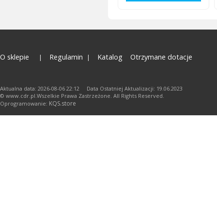
O sklepie
Regulamin
Katalog
Otrzymane dotacje
Aktualna data: 2026-08-06 22:12 Data Ostatniej Aktualizacji: 19.06.2023
© www.cdr.pl.Wszelkie Prawa Zastrzeżone. All Rights Reserved.
KQS.store
Oprogramowanie: