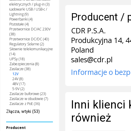
elektrycznych / plug-in (3)
Ładowarki USB / USB-c /
Producent / 
Lightning (9)
Powerbanki (4)
Pozostałe (4)
CDR P.S.A.
Przetwornice DC/AC 230V
(38)
Produkcyjna 14, 4
Przetwornice DC/DC (40)
Regulatory Solarne (2)
Poland
Siłownie telekomunikacyjne
(14)
sales@cdr.pl
UPSy (18)
Zabezpieczenia (8)
Zasilacze (38)
Informacje o bezp
12V
24V (8)
48V (17)
5-9V (2)
Zasilacze buforowe (23)
Zasilacze w obudowie (7)
Inni klienci
Zasilacze z PoE (36)
Złącza, wtyki (53)
również
Producent