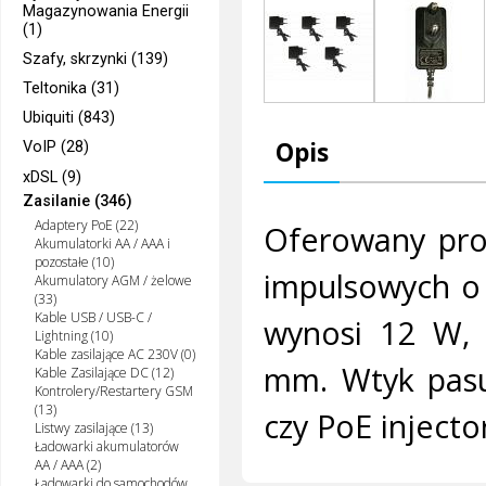
Magazynowania Energii
(1)
Szafy, skrzynki (139)
Teltonika (31)
Ubiquiti (843)
Opis
VoIP (28)
xDSL (9)
Zasilanie (346)
Adaptery PoE (22)
Oferowany prod
Akumulatorki AA / AAA i
pozostałe (10)
impulsowych o 
Akumulatory AGM / żelowe
(33)
Kable USB / USB-C /
wynosi 12 W, 
Lightning (10)
Kable zasilające AC 230V (0)
mm. Wtyk pasuj
Kable Zasilające DC (12)
Kontrolery/Restartery GSM
(13)
czy PoE injecto
Listwy zasilające (13)
Ładowarki akumulatorów
AA / AAA (2)
Ładowarki do samochodów