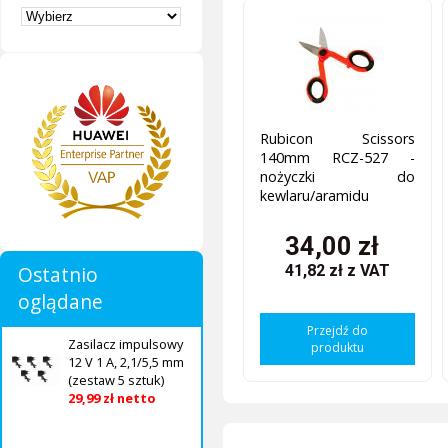
Rubicon Scissors
140mm RCZ-527 -
nożyczki do
kewlaru/aramidu
34,00 zł
Ostatnio
41,82 zł
z VAT
oglądane
Przejdź do
Zasilacz impulsowy
produktu
12 V 1 A, 2,1/5,5 mm
(zestaw 5 sztuk)
29,99 zł netto