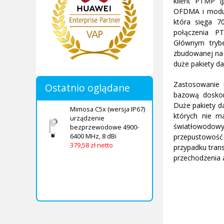
klient PTMP (
OFDMA i modul
która sięga 
połączenia PT
Głównym trybe
zbudowanej na
duże pakiety d
Zastosowanie 
Ostatnio oglądane
bazową doskon
Duże pakiety d
Mimosa C5x (wersja IP67)
których nie m
urządzenie
światłowodo
bezprzewodowe 4900-
6400 MHz, 8 dBi
przepustowość 
379,58 zł netto
przypadku tran
przechodzenia 