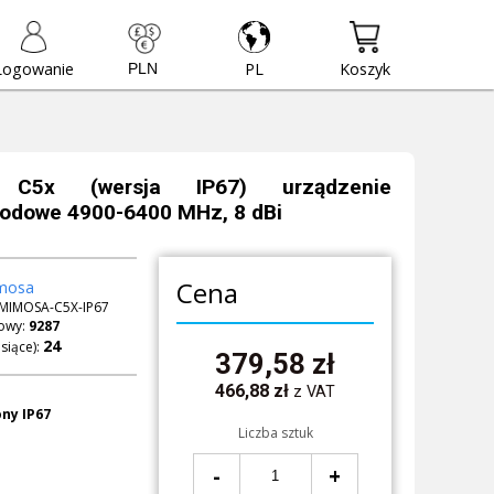
Logowanie
PL
Koszyk
 C5x (wersja IP67) urządzenie
odowe 4900-6400 MHz, 8 dBi
Cena
mosa
MIMOSA-C5X-IP67
owy:
9287
siące):
379,58
zł
466,88
zł
z VAT
ny IP67
Liczba sztuk
-
+