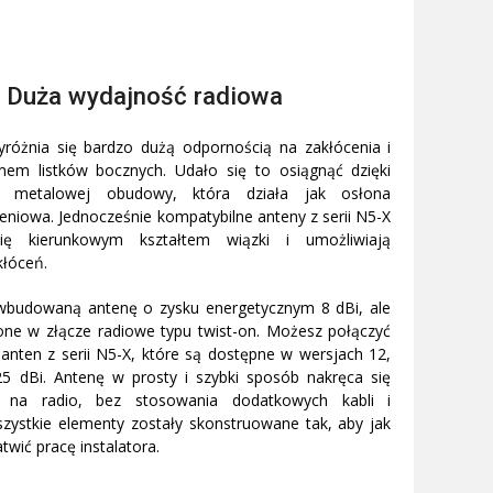
Duża wydajność radiowa
yróżnia się bardzo dużą odpornością na zakłócenia i
mem listków bocznych. Udało się to osiągnąć dzięki
u metalowej obudowy, która działa jak osłona
eniowa. Jednocześnie kompatybilne anteny z serii N5-X
się kierunkowym kształtem wiązki i umożliwiają
kłóceń.
wbudowaną antenę o zysku energetycznym 8 dBi, ale
one w złącze radiowe typu twist-on. Możesz połączyć
 anten z serii N5-X, które są dostępne w wersjach 12,
25 dBi. Antenę w prosty i szybki sposób nakręca się
o na radio, bez stosowania dodatkowych kabli i
zystkie elementy zostały skonstruowane tak, aby jak
atwić pracę instalatora.