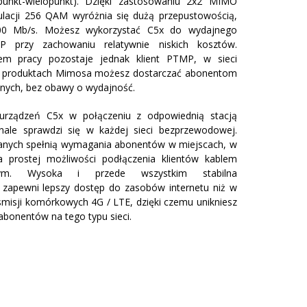
punkt-wielopunkt). Dzięki zastosowaniu 2x2 MIMO
acji 256 QAM wyróżnia się dużą przepustowością,
700 Mb/s. Możesz wykorzystać C5x do wydajnego
P przy zachowaniu relatywnie niskich kosztów.
m pracy pozostaje jednak klient PTMP, w sieci
 produktach Mimosa możesz dostarczać abonentom
anych, bez obawy o wydajność.
urządzeń C5x w połączeniu z odpowiednią stacją
ale sprawdzi się w każdej sieci bezprzewodowej.
anych spełnią wymagania abonentów w miejscach, w
a prostej możliwości podłączenia klientów kablem
wym. Wysoka i przede wszystkim stabilna
zapewni lepszy dostęp do zasobów internetu niż w
smisji komórkowych 4G / LTE, dzięki czemu unikniesz
abonentów na tego typu sieci.