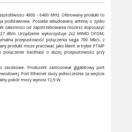
ęstotliwości 4900 - 6400 MHz. Oferowany produkt to
ersja podstawowa. Posiada wbudowaną antenę o zysku
. W zależności od zapotrzebowania możesz doposażyć
i 27 dBm. Urządzenie wykorzystuje 2x2 MIMO OFDM,
ymalna przepustowość połączenia sięga 700 Mb/s, z
ny produkt może pracować jako klient w trybie PTMP
o połączenie backhaul o dużej przepustowości przy
 zaciskowe. Producent zastosował gigabitowy port
ewodowej. Port Ethernet służy jednocześnie za wejście
malny pobór mocy wynosi 12,9 W.