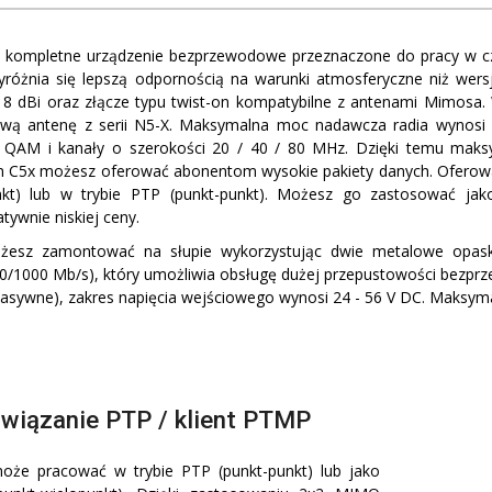
 kompletne urządzenie bezprzewodowe przeznaczone do pracy w cz
wyróżnia się lepszą odpornością na warunki atmosferyczne niż w
8 dBi oraz złącze typu twist-on kompatybilne z antenami Mimosa
wą antenę z serii N5-X. Maksymalna moc nadawcza radia wynos
 QAM i kanały o szerokości 20 / 40 / 80 MHz. Dzięki temu maks
 C5x możesz oferować abonentom wysokie pakiety danych. Oferowa
unkt) lub w trybie PTP (punkt-punkt). Możesz go zastosować jak
tywnie niskiej ceny.
żesz zamontować na słupie wykorzystując dwie metalowe opaski
00/1000 Mb/s), który umożliwia obsługę dużej przepustowości bezprz
(pasywne), zakres napięcia wejściowego wynosi 24 - 56 V DC. Maksy
wiązanie PTP / klient PTMP
że pracować w trybie PTP (punkt-punkt) lub jako