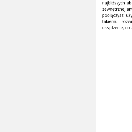
najbliższych 
zewnętrznej an
podłączysz uż
takiemu rozw
urządzenie, co z