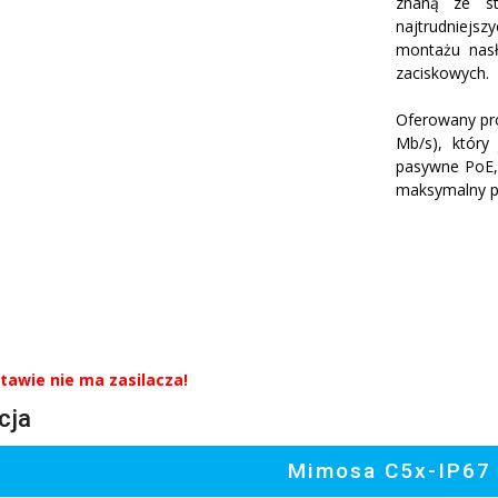
znaną ze st
najtrudniejsz
montażu nas
zaciskowych.
Oferowany pro
Mb/s), który 
pasywne PoE,
maksymalny p
awie nie ma zasilacza!
cja
Mimosa C5x-IP67