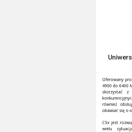
Uniwers
Oferowany prod
4900 do 6400 M
skorzystać z
konkurencyjnyc
również obsłu
obawiać się o i
C5x jest rozwi
wielu sytuac