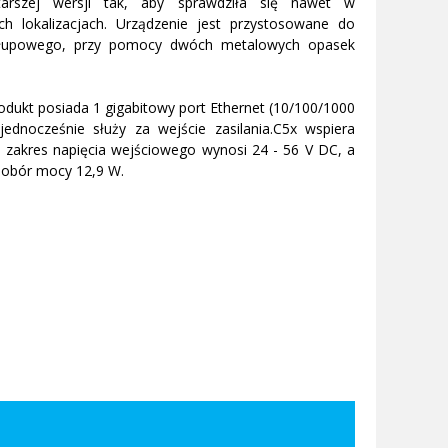
arszej wersji tak, aby sprawdziła się nawet w
ych lokalizacjach. Urządzenie jest przystosowane do
łupowego, przy pomocy dwóch metalowych opasek
dukt posiada 1 gigabitowy port Ethernet (10/100/1000
jednocześnie służy za wejście zasilania.C5x wspiera
 zakres napięcia wejściowego wynosi 24 - 56 V DC, a
obór mocy 12,9 W.