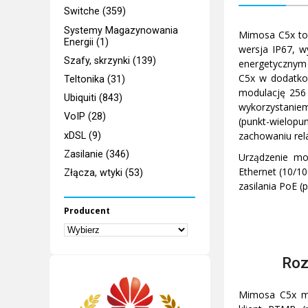
Switche (359)
Systemy Magazynowania
Mimosa C5x to
Energii (1)
wersja IP67, 
Szafy, skrzynki (139)
energetycznym 
C5x w dodatko
Teltonika (31)
modulację 256
Ubiquiti (843)
wykorzystaniem
VoIP (28)
(punkt-wielop
zachowaniu rela
xDSL (9)
Zasilanie (346)
Urządzenie mo
Ethernet (10/1
Złącza, wtyki (53)
zasilania PoE 
Producent
Roz
Mimosa C5x mo