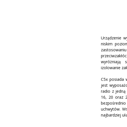
Urządzenie w
niskim pozio
zastosowani
przeciwzakłóc
wyróżniają 
izolowanie za
C5x posiada 
jest wyposaż
radio z jedną
16, 20 oraz 
bezpośredni
uchwytów. Ws
najbardziej uł