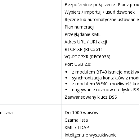
Bezpośrednie połączenie IP bez prox
Wybierz / importuj / usuń dzwonek
Ręczne lub automatyczne ustawianie 
Plan numeracji
Przeglądanie XML
Adres URL / URI akcji
RTCP-XR (RFC3611
VQ-RTCPXR (RFC6035)
Port USB 2.0:
z modułem BT40 istnieje możliw
synchronizacja kontaktów z mo
z modułem WF40, możliwość korz
nagrywanie rozmów na dysk US
Zaawansowany klucz DSS
oniczna
Do 1000 wpisów
Czarna lista
XML / LDAP
Inteligentne wyszukiwanie