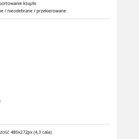
portowanie książki
ne / nieodebrane / przekierowane
w
zość 480x272px (4,3 cala)