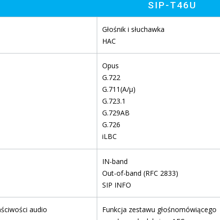
SIP-T46U
Głośnik i słuchawka
HAC
Opus
G.722
G.711(A/µ)
G.723.1
G.729AB
G.726
iLBC
IN-band
Out-of-band (RFC 2833)
SIP INFO
ściwości audio
Funkcja zestawu głośnomówiącego