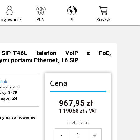
Logowanie
PL
Koszyk
 SIP-T46U telefon VoIP z PoE,
ymi portami Ethernet, 16 SIP
Cena
link
YL-SIP-T46U
owy:
8479
siące):
967,95
zł
1 190,58
zł
z VAT
ny na zamówienie
Liczba sztuk
-
+