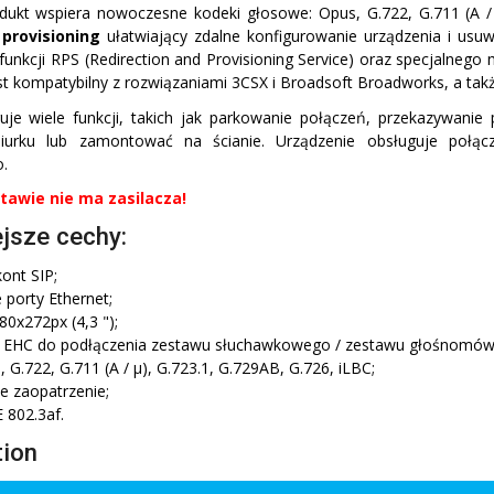
ukt wspiera nowoczesne kodeki głosowe: Opus, G.722, G.711 (A / µ
provisioning
ułatwiający zdalne konfigurowanie urządzenia i usu
 funkcji RPS (Redirection and Provisioning Service) oraz specjal
est kompatybilny z rozwiązaniami 3CSX i Broadsoft Broadworks, a takż
uje wiele funkcji, takich jak parkowanie połączeń, przekazywani
iurku lub zamontować na ścianie. Urządzenie obsługuje połą
.
awie nie ma zasilacza!
jsze cechy:
ont SIP;
 porty Ethernet;
0x272px (4,3 ");
 i EHC do podłączenia zestawu słuchawkowego / zestawu głośnomów
 G.722, G.711 (A / µ), G.723.1, G.729AB, G.726, iLBC;
 zaopatrzenie;
 802.3af.
tion