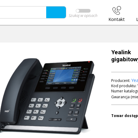
Szukaj w opisach
Kontakt
Yealink
gigabitow
Yea
Producent:
Kod produktu:
Numer katalog
Gwarancja (mie
Towar dostęp