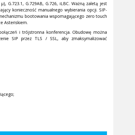
), G.723.1, G.729AB, G.726, iLBC. Ważną zaletą jest
wający konieczność manualnego wybierania opcji. SIP-
nego mechanizmu bootowania wspomagającego zero touch
e Asteriskiem.
e połączeń i trójstronna konferencja. Obudowę można
czenie SIP przez TLS / SSL, aby zmaksymalizować
iącego;