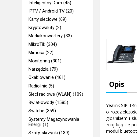
Inteligentny Dom (45)
IPTV / Android TV (20)
Karty sieciowe (69)
Kryptowaluty (2)
Mediakonwertery (33)
MikroTik (304)
Mimosa (22)
Monitoring (301)
Narzędzia (79)
Okablowanie (461)
Opis
Radiolinie (5)
Sieci radiowe (WLAN) (109)
Światłowody (1585)
Yealink SIP-T4
Switche (359)
o rozdzielczoś
głośnikiem i 
Systemy Magazynowania
znajdują się p
Energii (1)
moduł bluetoot
Szafy, skrzynki (139)