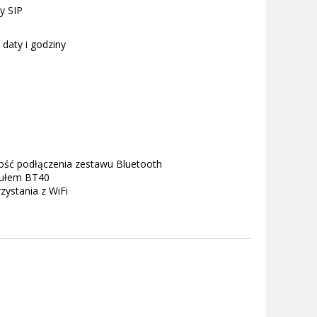
y SIP
daty i godziny
ość podłączenia zestawu Bluetooth
dułem BT40
ystania z WiFi
B