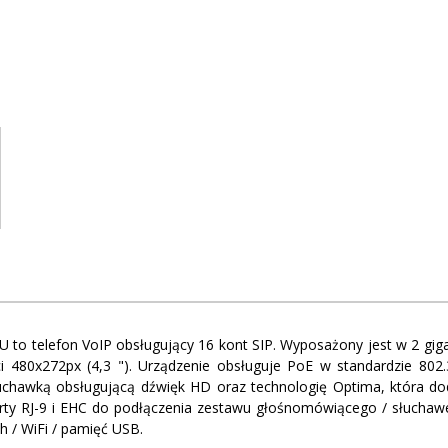
6U to telefon VoIP obsługujący 16 kont SIP. Wyposażony jest w 2 gi
ci 480x272px (4,3 "). Urządzenie obsługuje PoE w standardzie 802
słuchawką obsługującą dźwięk HD oraz technologię Optima, która
orty RJ-9 i EHC do podłączenia zestawu głośnomówiącego / słucha
h / WiFi / pamięć USB.