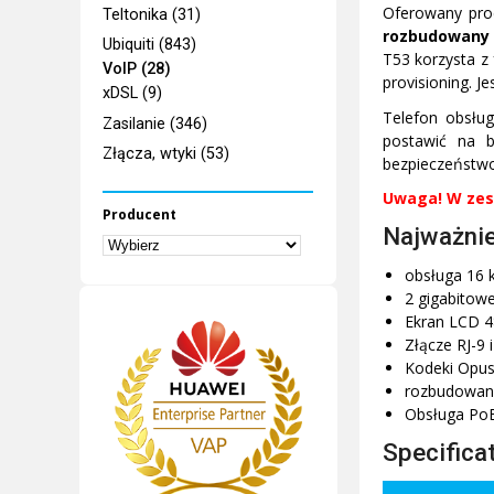
Oferowany prod
Teltonika (31)
rozbudowany 
Ubiquiti (843)
T53 korzysta z
VoIP (28)
provisioning. J
xDSL (9)
Telefon obsług
Zasilanie (346)
postawić na b
Złącza, wtyki (53)
bezpieczeństwo
Uwaga! W zest
Producent
Najważnie
obsługa 16 k
2 gigabitowe
Ekran LCD 48
Złącze RJ-9
Kodeki Opus,
rozbudowane
Obsługa PoE
Specifica