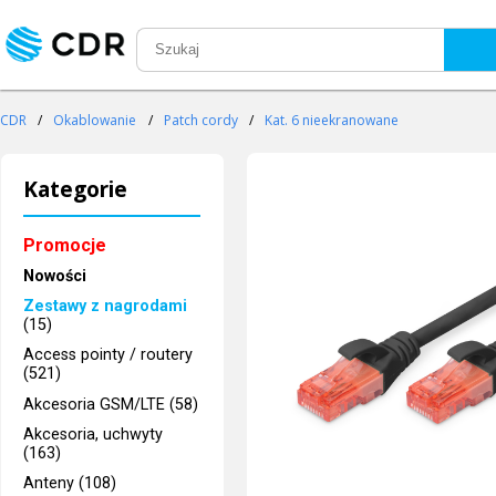
CDR
/
Okablowanie
/
Patch cordy
/
Kat. 6 nieekranowane
Kategorie
Promocje
Nowości
Zestawy z nagrodami
(15)
Access pointy / routery
(521)
Akcesoria GSM/LTE (58)
Akcesoria, uchwyty
(163)
Anteny (108)