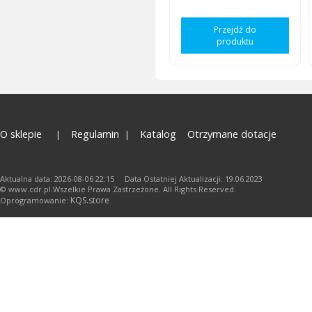
Przejdź do
produktu
O sklepie
Regulamin
Katalog
Otrzymane dotacje
Aktualna data: 2026-08-06 22:15 Data Ostatniej Aktualizacji: 19.06.2023
© www.cdr.pl.Wszelkie Prawa Zastrzeżone. All Rights Reserved.
KQS.store
Oprogramowanie: