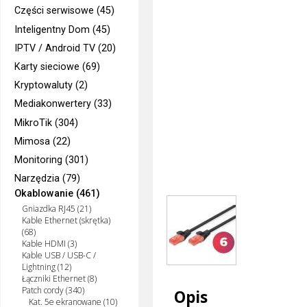
Części serwisowe (45)
Inteligentny Dom (45)
IPTV / Android TV (20)
Karty sieciowe (69)
Kryptowaluty (2)
Mediakonwertery (33)
MikroTik (304)
Mimosa (22)
Monitoring (301)
Narzędzia (79)
Okablowanie (461)
Gniazdka RJ45 (21)
Kable Ethernet (skrętka)
(68)
Kable HDMI (3)
Kable USB / USB-C /
Lightning (12)
Łączniki Ethernet (8)
Patch cordy (340)
Opis
Kat. 5e ekranowane (10)