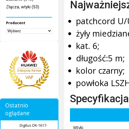
Najważniejs
Złącza, wtyki (53)
patchcord U/
Producent
żyły miedzian
kat. 6;
długość:5 m;
kolor czarny;
powłoka LSZH
Specyfikacja
Ostatnio
oglądane
Digitus DK-1617-
Wtyki