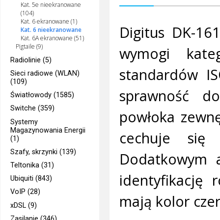
Kat. 5e nieekranowane
(104)
Kat. 6 ekranowane (1)
Digitus DK-16
Kat. 6 nieekranowane
Kat. 6A ekranowane (51)
Pigtaile (9)
wymogi kateg
Radiolinie (5)
standardów I
Sieci radiowe (WLAN)
(109)
sprawność d
Światłowody (1585)
Switche (359)
powłoka zewnę
Systemy
Magazynowania Energii
cechuje się
(1)
Szafy, skrzynki (139)
Dodatkowym at
Teltonika (31)
identyfikację 
Ubiquiti (843)
VoIP (28)
mają kolor cze
xDSL (9)
Zasilanie (346)