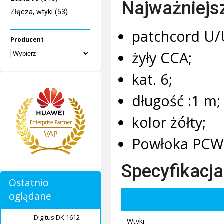
Najważniejs
Złącza, wtyki (53)
patchcord U/
Producent
żyły CCA;
kat. 6;
długość :1 m;
kolor żółty;
Powłoka PCW
Specyfikacja
Ostatnio
oglądane
Digitus DK-1612-
Wtyki