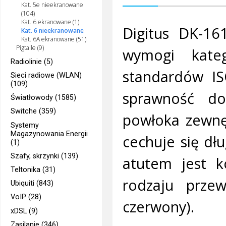
Kat. 5e nieekranowane
(104)
Kat. 6 ekranowane (1)
Digitus DK-16
Kat. 6 nieekranowane
Kat. 6A ekranowane (51)
Pigtaile (9)
wymogi kateg
Radiolinie (5)
standardów I
Sieci radiowe (WLAN)
(109)
sprawność d
Światłowody (1585)
Switche (359)
powłoka zewnę
Systemy
Magazynowania Energii
cechuje się dł
(1)
Szafy, skrzynki (139)
atutem jest ko
Teltonika (31)
rodzaju przew
Ubiquiti (843)
VoIP (28)
czerwony).
xDSL (9)
Zasilanie (346)