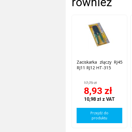
również
Zaciskarka złączy RJ45
RJ11 RJ12 HT-315
17,75 zł
8,93 zł
10,98 zł
z VAT
Przejdź do
produktu