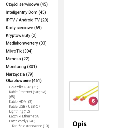
Części serwisowe (45)
Inteligentny Dom (45)
IPTV / Android TV (20)
Karty sieciowe (69)
Kryptowaluty (2)
Mediakonwertery (33)
MikroTik (304)
Mimosa (22)
Monitoring (301)
Narzędzia (79)
Okablowanie (461)
Gniazdka RJ45 (21)
Kable Ethernet (skrętka)
(68)
Kable HDMI (3)
Kable USB / USB-C /
Lightning (12)
Łączniki Ethernet (8)
Patch cordy (340)
Opis
Kat. 5e ekranowane (10)