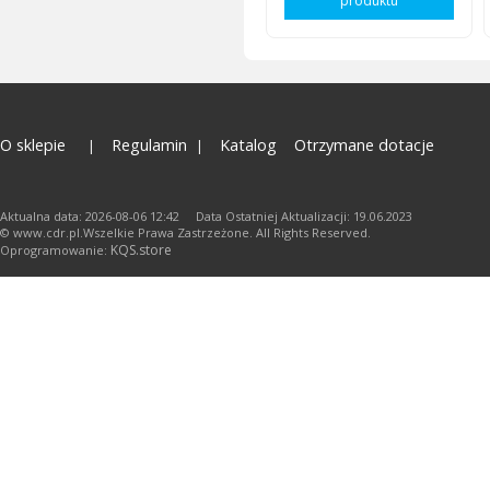
produktu
O sklepie
Regulamin
Katalog
Otrzymane dotacje
Aktualna data: 2026-08-06 12:42 Data Ostatniej Aktualizacji: 19.06.2023
© www.cdr.pl.Wszelkie Prawa Zastrzeżone. All Rights Reserved.
KQS.store
Oprogramowanie: