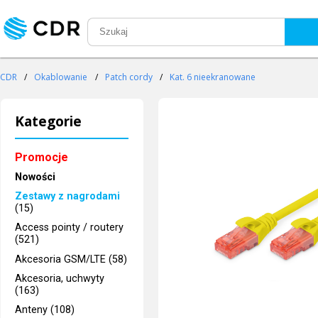
CDR
/
Okablowanie
/
Patch cordy
/
Kat. 6 nieekranowane
Kategorie
Promocje
Nowości
Zestawy z nagrodami
(15)
Access pointy / routery
(521)
Akcesoria GSM/LTE (58)
Akcesoria, uchwyty
(163)
Anteny (108)