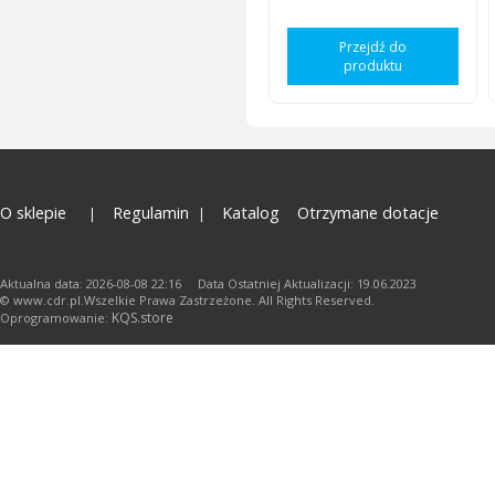
Przejdź do
produktu
O sklepie
Regulamin
Katalog
Otrzymane dotacje
Aktualna data: 2026-08-08 22:16 Data Ostatniej Aktualizacji: 19.06.2023
© www.cdr.pl.Wszelkie Prawa Zastrzeżone. All Rights Reserved.
KQS.store
Oprogramowanie: