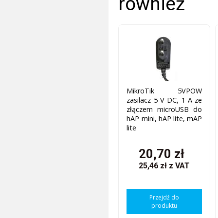
również
MikroTik 5VPOW
zasilacz 5 V DC, 1 A ze
złączem microUSB do
hAP mini, hAP lite, mAP
lite
20,70 zł
25,46 zł
z VAT
Przejdź do
produktu