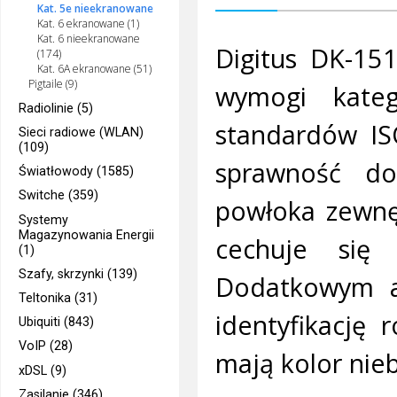
Kat. 5e nieekranowane
Kat. 6 ekranowane (1)
Kat. 6 nieekranowane
Digitus DK-15
(174)
Kat. 6A ekranowane (51)
Pigtaile (9)
wymogi kateg
Radiolinie (5)
standardów IS
Sieci radiowe (WLAN)
(109)
sprawność d
Światłowody (1585)
Switche (359)
powłoka zewnę
Systemy
Magazynowania Energii
cechuje się
(1)
Szafy, skrzynki (139)
Dodatkowym at
Teltonika (31)
identyfikację 
Ubiquiti (843)
VoIP (28)
mają kolor nieb
xDSL (9)
Zasilanie (346)