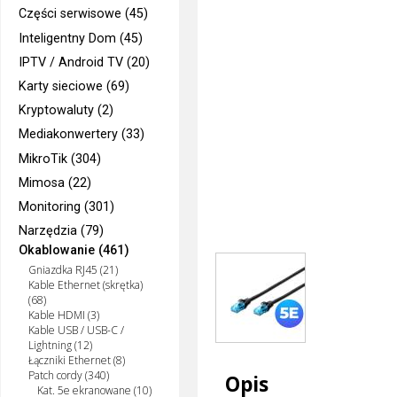
Części serwisowe (45)
Inteligentny Dom (45)
IPTV / Android TV (20)
Karty sieciowe (69)
Kryptowaluty (2)
Mediakonwertery (33)
MikroTik (304)
Mimosa (22)
Monitoring (301)
Narzędzia (79)
Okablowanie (461)
Gniazdka RJ45 (21)
Kable Ethernet (skrętka)
(68)
Kable HDMI (3)
Kable USB / USB-C /
Lightning (12)
Łączniki Ethernet (8)
Patch cordy (340)
Opis
Kat. 5e ekranowane (10)