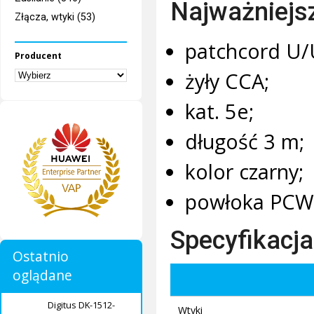
Najważniejs
Złącza, wtyki (53)
patchcord U/
Producent
żyły CCA;
kat. 5e;
długość 3 m;
kolor czarny;
powłoka PCW
Specyfikacja
Ostatnio
oglądane
Digitus DK-1512-
Wtyki