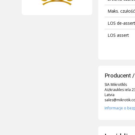
Maks. czułość
LOS de-asser
LOS assert
Producent /
SIA Mikrotīkls
Aizkraukles iela 2
Latvia
sales@mikrotik.
Informacje o bez