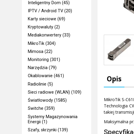
Inteligentny Dom (45)
IPTV / Android TV (20)
Karty sieciowe (69)
Kryptowaluty (2)
Mediakonwertery (33)
MikroTik (304)
Mimosa (22)
Monitoring (301)
Narzędzia (79)
Okablowanie (461)
Opis
Radiolinie (5)
Sieci radiowe (WLAN) (109)
MikroTik S-C61
Światłowody (1585)
Technologia CW
Switche (359)
takiej transmi
Systemy Magazynowania
Maksymalna prz
Energii (1)
Szafy, skrzynki (139)
Specyfika