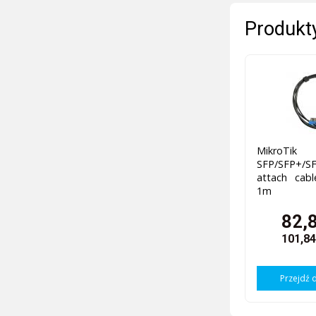
Produkty
MikroTik
SFP/SFP+/SF
attach cab
1m
82,8
101,84
Przejdź 