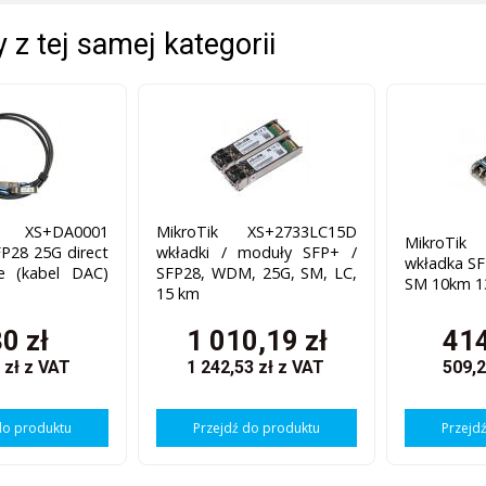
 z tej samej kategorii
 XS+DA0001
MikroTik XS+2733LC15D
MikroTi
P28 25G direct
wkładki / moduły SFP+ /
wkładka SF
le (kabel DAC)
SFP28, WDM, 25G, SM, LC,
SM 10km 1
15 km
0 zł
1 010,19 zł
414
 zł
z VAT
1 242,53 zł
z VAT
509,2
do produktu
Przejdź do produktu
Przejd