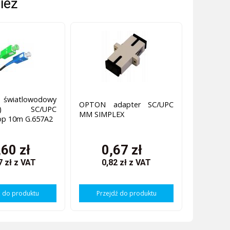
ież
wiatlowodowy
OPTON adapter SC/UPC
ord) SC/UPC
MM SIMPLEX
op 10m G.657A2
,60 zł
0,67 zł
7 zł
z VAT
0,82 zł
z VAT
ź do produktu
Przejdź do produktu