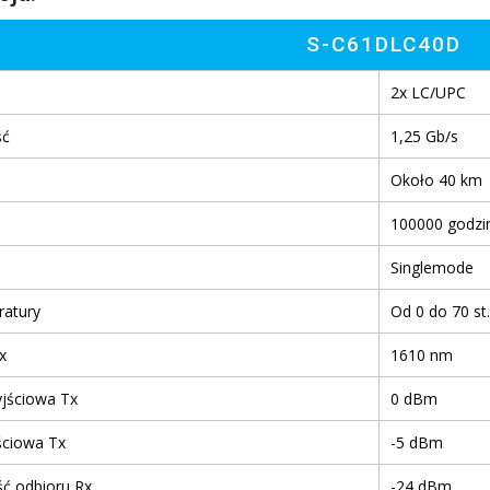
S-C61DLC40D
2x LC/UPC
ść
1,25 Gb/s
Około 40 km
100000 godzin
Singlemode
ratury
Od 0 do 70 st.
x
1610 nm
jściowa Tx
0 dBm
ściowa Tx
-5 dBm
ść odbioru Rx
-24 dBm