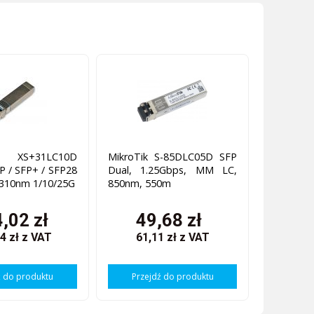
k XS+31LC10D
MikroTik S-85DLC05D SFP
P / SFP+ / SFP28
Dual, 1.25Gbps, MM LC,
310nm 1/10/25G
850nm, 550m
,02 zł
49,68 zł
4 zł
z VAT
61,11 zł
z VAT
ź do produktu
Przejdź do produktu