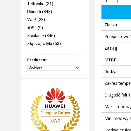
Teltonika (31)
Ubiquiti (843)
VoIP (28)
Złącza
xDSL (9)
Zasilanie (346)
Przepustowo
Złącza, wtyki (53)
Zasięg
MTBF
Producent
Rodzaj
Zakres tempe
Długość fali T
Maks. moc wy
Min. moc wyj
Średnia czuło