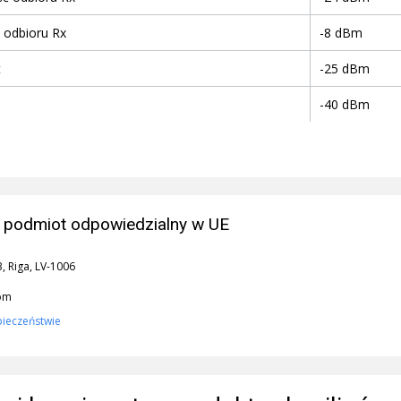
 odbioru Rx
-8 dBm
t
-25 dBm
-40 dBm
 podmiot odpowiedzialny w UE
3, Riga, LV-1006
com
pieczeństwie