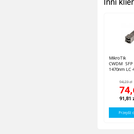
Inni kli
MikroTik 
CWDM SFP 
1470nm LC 
94,23 zł
74,
91,81 
Przejdź 