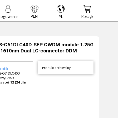
Logowanie
PL
Koszyk
 S-C61DLC40D SFP CWDM module 1.25G
1610nm Dual LC-connector DDM
Produkt archiwalny
rotik
S-C61DLC40D
owy:
7995
siące):