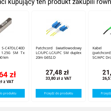
enci kupujący ten produkt zakupili równ
S-C47DLC40D
Patchcord światłowodowy
Kabel ś
1.25G SM Tx
LC/UPC-LC/UPC SM duplex
(patchc
40 km
20m G652.D
SC/APC Dr
27,48 zł
21
64 zł
33,80 zł
z VAT
26,5
zł
z VAT
do produktu
Przejdź do produktu
Przejd