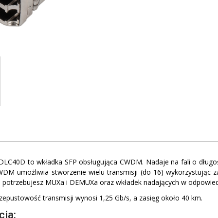
DLC40D to wkładka SFP obsługująca CWDM. Nadaje na fali o długoś
DM umożliwia stworzenie wielu transmisji (do 16) wykorzystując 
sji potrzebujesz MUXa i DEMUXa oraz wkładek nadających w odpowied
epustowość transmisji wynosi 1,25 Gb/s, a zasięg około 40 km.
cja: