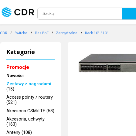
CDR
/
Switche
/
Bez PoE
/
Zarządzalne
/
Rack 10" / 19"
Kategorie
Promocje
Nowości
Zestawy z nagrodami
(15)
Access pointy / routery
(521)
Akcesoria GSM/LTE (58)
Akcesoria, uchwyty
(163)
Anteny (108)