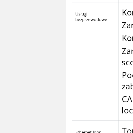
Ko
Usługi
bezprzewodowe
Za
Ko
Za
sc
Po
za
CA
lo
To
Ethernet loop