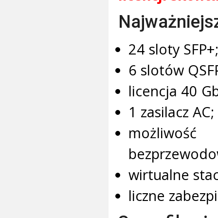
Najważniejs
24 sloty SFP+
6 slotów QSFP
licencja 40 Gb
1 zasilacz AC;
możliwość
bezprzewodo
wirtualne sta
liczne zabezp