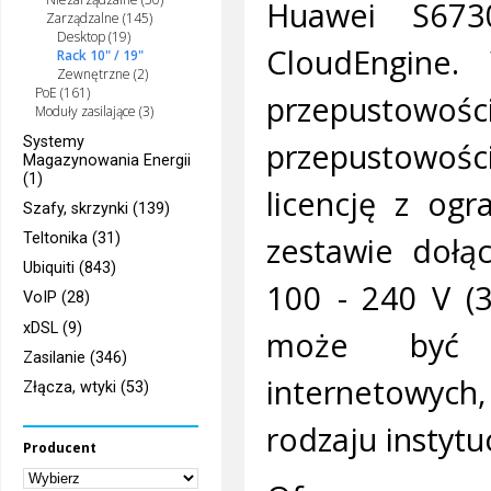
Huawei S673
Zarządzalne (145)
Desktop (19)
CloudEngine
Rack 10" / 19"
Zewnętrzne (2)
PoE (161)
przepustowośc
Moduły zasilające (3)
Systemy
przepustowoś
Magazynowania Energii
(1)
licencję z og
Szafy, skrzynki (139)
zestawie dołąc
Teltonika (31)
Ubiquiti (843)
100 - 240 V (
VoIP (28)
xDSL (9)
może być w
Zasilanie (346)
internetowyc
Złącza, wtyki (53)
rodzaju instytu
Producent