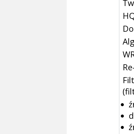
Tw
HQ
Do
Al
W
Re
Fil
(f
ź
d
ź