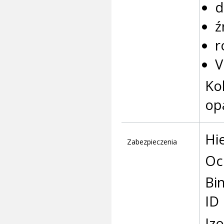
d
ź
r
V
Ko
opa
Hi
Zabezpieczenia
Oc
Bi
ID
Izo