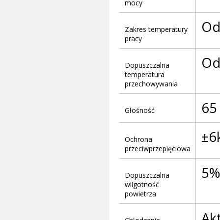
mocy
Od 
Zakres temperatury
pracy
Od
Dopuszczalna
temperatura
przechowywania
65
Głośność
±6
Ochrona
przeciwprzepięciowa
5%
Dopuszczalna
wilgotność
powietrza
Ak