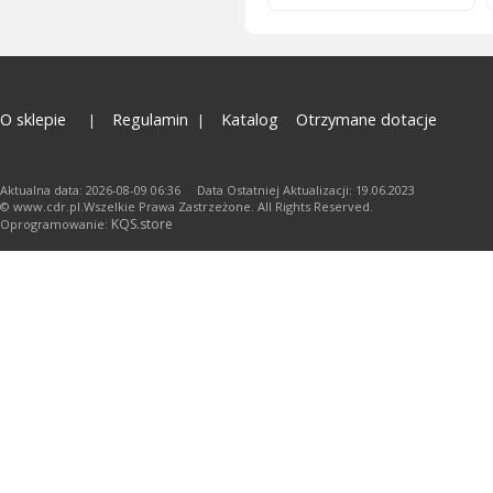
O sklepie
Regulamin
Katalog
Otrzymane dotacje
Aktualna data: 2026-08-09 06:36 Data Ostatniej Aktualizacji: 19.06.2023
© www.cdr.pl.Wszelkie Prawa Zastrzeżone. All Rights Reserved.
KQS.store
Oprogramowanie: