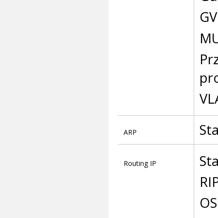
GV
MU
Pr
pro
VL
St
ARP
St
Routing IP
RI
OS