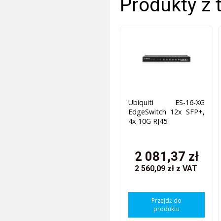
Produkty z 
Ubiquiti ES-16-XG
EdgeSwitch 12x SFP+,
4x 10G RJ45
2 081,37 zł
2 560,09 zł
z VAT
Przejdź do
produktu