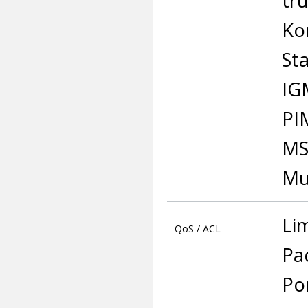
tr
Ko
St
IG
PI
MS
Mu
Li
QoS / ACL
Pa
Por