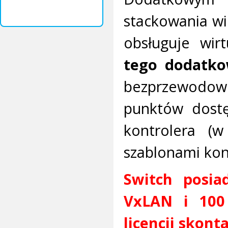
stackowania wi
obsługuje wir
tego dodatkow
bezprzewodowe
punktów dostę
kontrolera (
szablonami konf
Switch posia
VxLAN i 100 
licencji skont