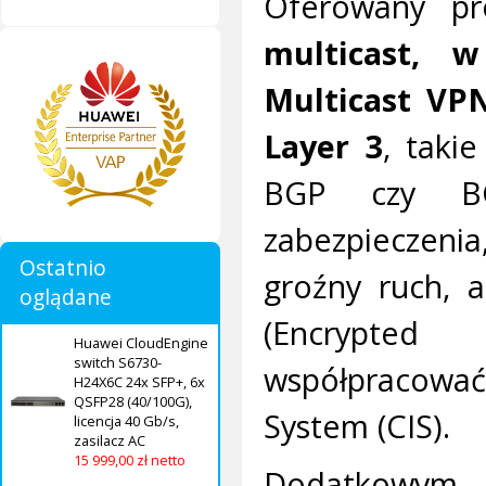
Oferowany p
multicast,
Multicast VP
Layer 3
, takie
BGP czy BG
zabezpieczeni
Ostatnio
groźny ruch, 
oglądane
(Encrypted
Huawei CloudEngine
switch S6730-
współpracowa
H24X6C 24x SFP+, 6x
QSFP28 (40/100G),
System (CIS).
licencja 40 Gb/s,
zasilacz AC
15 999,00 zł netto
Dodatkowym 