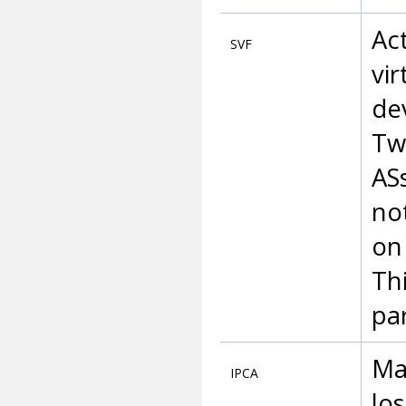
Act
SVF
vi
de
Tw
AS
no
on
Th
pa
Ma
IPCA
los