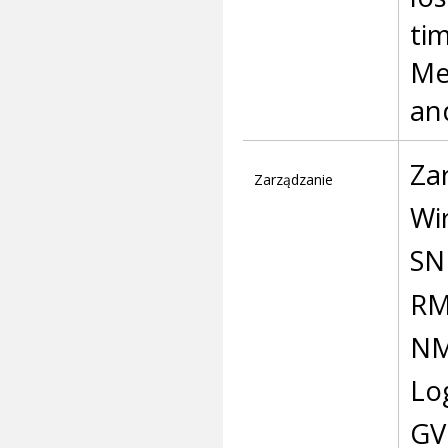
ti
Me
an
Za
Zarządzanie
Wi
SN
R
NM
Lo
GV