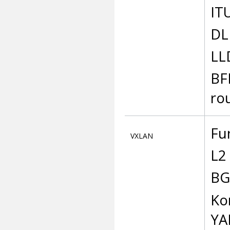
IT
DL
LL
BF
ro
Fu
VXLAN
L2
BG
Ko
YA