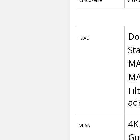
Chłodzenie
Do
MAC
St
MA
MA
Fi
ad
4K
VLAN
Gu