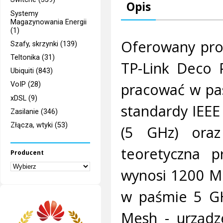
Opis
Systemy
Magazynowania Energii
(1)
Oferowany prod
Szafy, skrzynki (139)
Teltonika (31)
TP-Link Deco 
Ubiquiti (843)
pracować w pas
VoIP (28)
xDSL (9)
standardy IEEE 
Zasilanie (346)
Złącza, wtyki (53)
(5 GHz) ora
teoretyczna p
Producent
wynosi 1200 Mb
w paśmie 5 GH
Mesh - urządz