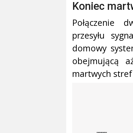
Koniec martw
Połączenie d
przesyłu sygn
domowy system
obejmującą a
martwych stref 