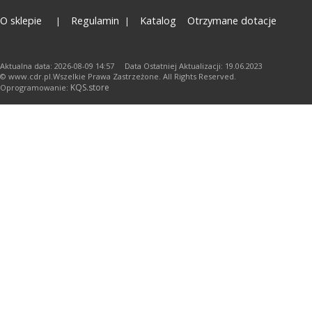
O sklepie
Regulamin
Katalog
Otrzymane dotacje
Aktualna data: 2026-08-09 14:57 Data Ostatniej Aktualizacji: 19.06.2023
© www.cdr.pl.Wszelkie Prawa Zastrzeżone. All Rights Reserved.
KQS.store
Oprogramowanie: