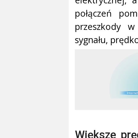
połączeń pomi
przeszkody w
sygnału, prędko
Większe prę