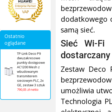
bezprzewodow
dodatkowego o
samą sieć.
Ostatnio
Sieć Wi-Fi
oglądane
dostarczany 
TP-Link Deco P9
dwuzakresowe
punkty dostępowe
Zestaw Deco 
AC1200 Mesh z
wbudowanym
transmiterem
bezprzewodow
sieciowym PLC, 2x
GE, zestaw 3 sztuk
umożliwia utwo
790,05 zł netto
Technologia PLC
elektrycznej, 