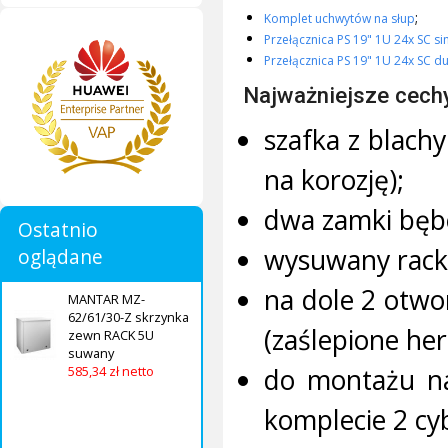
;
Komplet uchwytów na słup
Przełącznica PS 19" 1U 24x SC s
Przełącznica PS 19" 1U 24x SC d
Najważniejsze cech
szafka z blach
na korozję);
dwa zamki bęb
Ostatnio
wysuwany rack
oglądane
na dole 2 otwo
MANTAR MZ-
62/61/30-Z skrzynka
(zaślepione he
zewn RACK 5U
suwany
do montażu n
585,34 zł netto
komplecie 2 cy