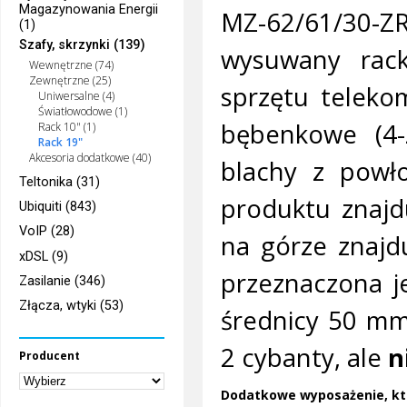
Magazynowania Energii
MZ-62/61/30-Z
(1)
Szafy, skrzynki (139)
wysuwany rack
Wewnętrzne (74)
Zewnętrzne (25)
sprzętu teleko
Uniwersalne (4)
Światłowodowe (1)
bębenkowe (4-
Rack 10" (1)
Rack 19"
Akcesoria dodatkowe (40)
blachy z powł
Teltonika (31)
produktu znajd
Ubiquiti (843)
VoIP (28)
na górze znajd
xDSL (9)
przeznaczona j
Zasilanie (346)
Złącza, wtyki (53)
średnicy 50 mm
2 cybanty, ale
n
Producent
Dodatkowe wyposażenie, kt