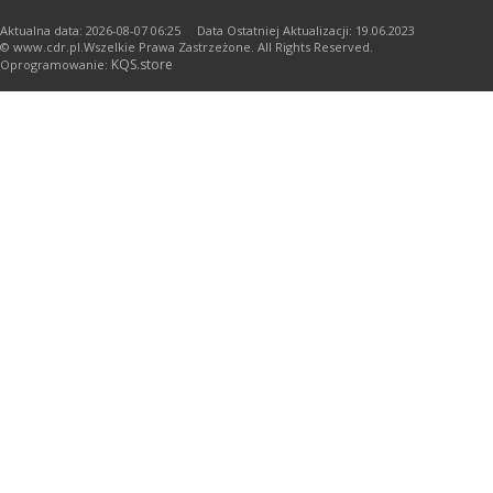
Aktualna data: 2026-08-07 06:25 Data Ostatniej Aktualizacji: 19.06.2023
© www.cdr.pl.Wszelkie Prawa Zastrzeżone. All Rights Reserved.
KQS.store
Oprogramowanie: