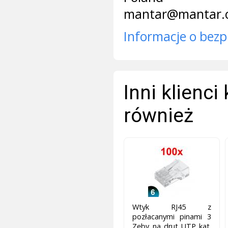
mantar@mantar.
Informacje o bezp
Inni klienci
również
Wtyk RJ45 z
pozłacanymi pinami 3
Zęby na drut UTP kat.