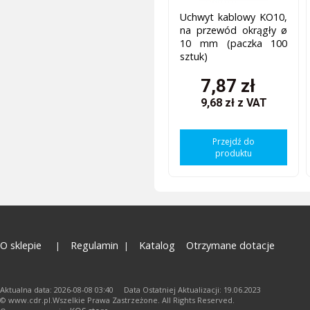
Uchwyt kablowy KO10,
na przewód okrągły ø
10 mm (paczka 100
sztuk)
7,87 zł
9,68 zł
z VAT
Przejdź do
produktu
O sklepie
Regulamin
Katalog
Otrzymane dotacje
Aktualna data: 2026-08-08 03:40 Data Ostatniej Aktualizacji: 19.06.2023
© www.cdr.pl.Wszelkie Prawa Zastrzeżone. All Rights Reserved.