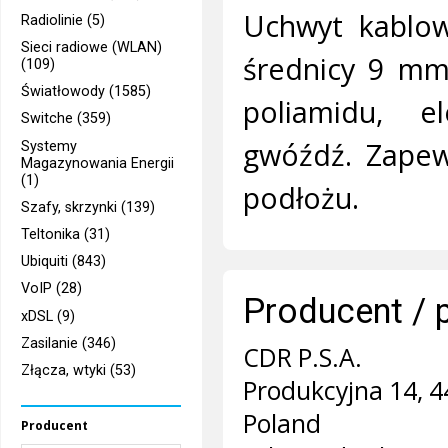
Uchwyt kablow
Radiolinie (5)
Sieci radiowe (WLAN)
średnicy 9 mm
(109)
Światłowody (1585)
poliamidu, 
Switche (359)
gwóźdź. Zapew
Systemy
Magazynowania Energii
(1)
podłożu.
Szafy, skrzynki (139)
Teltonika (31)
Ubiquiti (843)
VoIP (28)
Producent / 
xDSL (9)
Zasilanie (346)
CDR P.S.A.
Złącza, wtyki (53)
Produkcyjna 14, 4
Poland
Producent