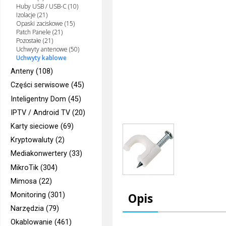
Huby USB / USB-C (10)
Izolacje (21)
Opaski zaciskowe (15)
Patch Panele (21)
Pozostałe (21)
Uchwyty antenowe (50)
Uchwyty kablowe
Anteny (108)
Części serwisowe (45)
Inteligentny Dom (45)
IPTV / Android TV (20)
Karty sieciowe (69)
Kryptowaluty (2)
Mediakonwertery (33)
MikroTik (304)
Mimosa (22)
Monitoring (301)
Opis
Narzędzia (79)
Okablowanie (461)