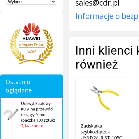
sales@cdr.pl
Informacje o bezp
Inni klienci
również
Ostatnio
oglądane
Uchwyt kablowy
KO9, na przewód
okrągły 9 mm
(paczka 100 sztuk)
Zaciskarka
7,14 zł netto
szybkozłączek
UY/UY2/UR ST-105C