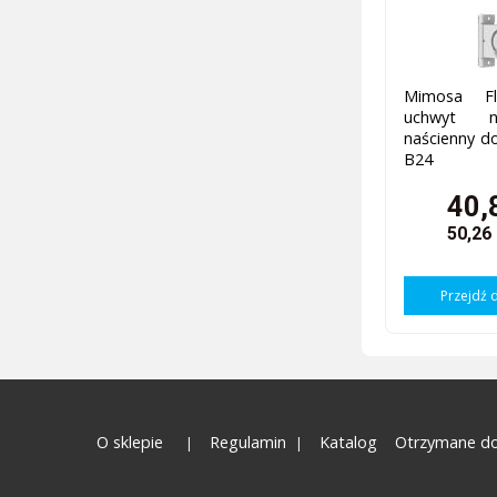
Mimosa Fl
uchwyt n
naścienny d
B24
40,
50,26
Przejdź 
O sklepie
Regulamin
Katalog
Otrzymane do