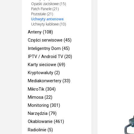
Opaski zaciskowe (15)
Patch Panele (21)
Pozostałe (21)
Uchwyty antenowe
Uchwyty kablowe (10)
Anteny (108)
Części serwisowe (45)
Inteligentny Dom (45)
IPTV / Android TV (20)
Karty sieciowe (69)
Kryptowaluty (2)
Mediakonwertery (33)
MikroTik (304)
Mimosa (22)
Monitoring (301)
Narzędzia (79)
Okablowanie (461)
Radiolinie (5)