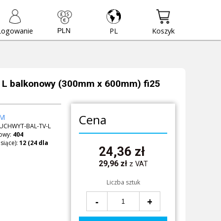
Logowanie
PL
Koszyk
 L balkonowy (300mm x 600mm) fi25
Cena
M
UCHWYT-BAL-TV-L
owy:
404
siące):
24,36
zł
29,96
zł
z VAT
Liczba sztuk
-
+