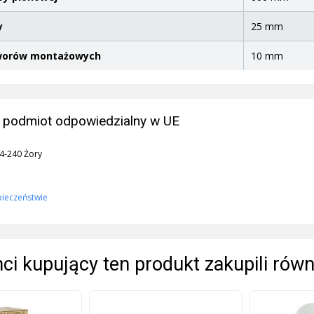
y
25 mm
tworów montażowych
10 mm
 podmiot odpowiedzialny w UE
44-240 Żory
pieczeństwie
enci kupujący ten produkt zakupili równ