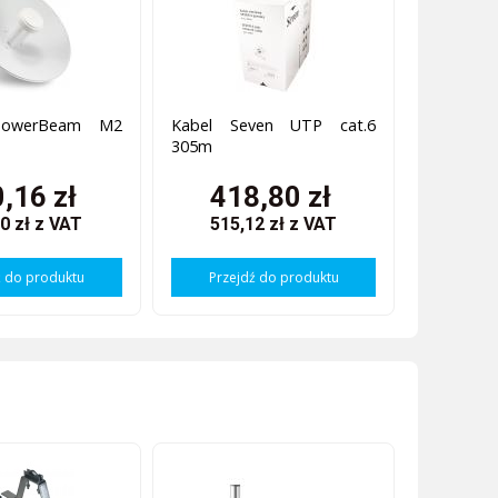
 PowerBeam M2
Kabel Seven UTP cat.6
305m
,16 zł
418,80 zł
0 zł
z VAT
515,12 zł
z VAT
ź do produktu
Przejdź do produktu