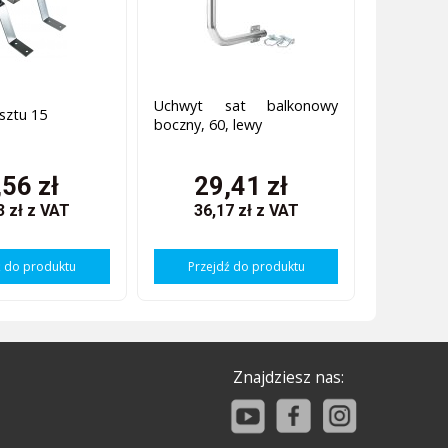
Uchwyt sat balkonowy
sztu 15
boczny, 60, lewy
,56 zł
29,41 zł
3 zł
z VAT
36,17 zł
z VAT
ź do produktu
Przejdź do produktu
Znajdziesz nas: