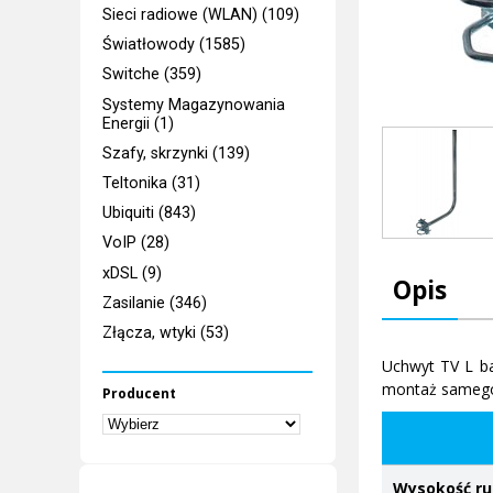
Sieci radiowe (WLAN) (109)
Światłowody (1585)
Switche (359)
Systemy Magazynowania
Energii (1)
Szafy, skrzynki (139)
Teltonika (31)
Ubiquiti (843)
VoIP (28)
xDSL (9)
Opis
Zasilanie (346)
Złącza, wtyki (53)
Uchwyt TV L b
montaż samego 
Producent
Wysokość ru