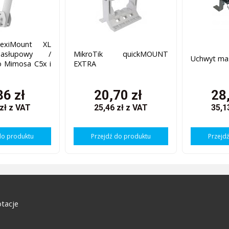
exiMount XL
asłupowy /
MikroTik quickMOUNT
Uchwyt ma
o Mimosa C5x i
EXTRA
86 zł
20,70 zł
28
 zł
z VAT
25,46 zł
z VAT
35,1
do produktu
Przejdź do produktu
Przejd
tacje