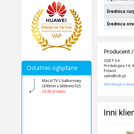
Średnica rur
Średnica o
Producent /
CDR P.S.A.
Produkcyjna 14, 
Ostatnio oglądane
Poland
sales@cdr.pl
Maszt TV L balkonowy
Informacje o bez
(300mm x 600mm) fi25
24,36 zł netto
Inni kli