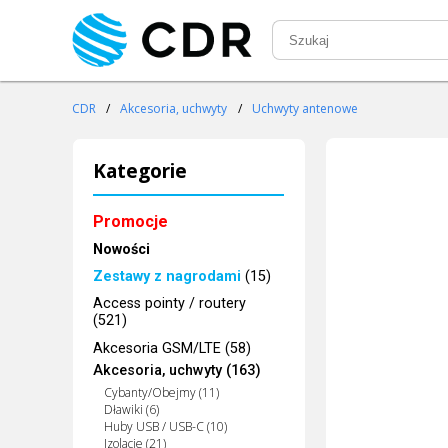
CDR
/
Akcesoria, uchwyty
/
Uchwyty antenowe
Kategorie
Promocje
Nowości
Zestawy z nagrodami
(15)
Access pointy / routery
(521)
Akcesoria GSM/LTE (58)
Akcesoria, uchwyty (163)
Cybanty/Obejmy (11)
Dławiki (6)
Huby USB / USB-C (10)
Izolacje (21)