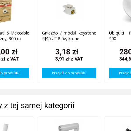
at. 5 Maxcable
Gniazdo / moduł keystone
Ubiquiti
zny, 305 m
RJ45 UTP 5e, krone
400
00 zł
3,18 zł
280
 zł
z VAT
3,91 zł
z VAT
344,6
do produktu
Przejdź do produktu
Przejd
 z tej samej kategorii