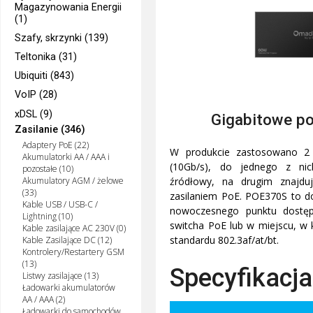
Magazynowania Energii
(1)
Szafy, skrzynki (139)
Teltonika (31)
Ubiquiti (843)
VoIP (28)
xDSL (9)
Gigabitowe po
Zasilanie (346)
Adaptery PoE (22)
W produkcie zastosowano 2 
Akumulatorki AA / AAA i
(10Gb/s), do jednego z nic
pozostałe (10)
źródłowy, na drugim znajdu
Akumulatory AGM / żelowe
(33)
zasilaniem PoE. POE370S to d
Kable USB / USB-C /
nowoczesnego punktu dostę
Lightning (10)
switcha PoE lub w miejscu, w 
Kable zasilające AC 230V (0)
standardu 802.3af/at/bt.
Kable Zasilające DC (12)
Kontrolery/Restartery GSM
(13)
Specyfikacja
Listwy zasilające (13)
Ładowarki akumulatorów
AA / AAA (2)
Ładowarki do samochodów