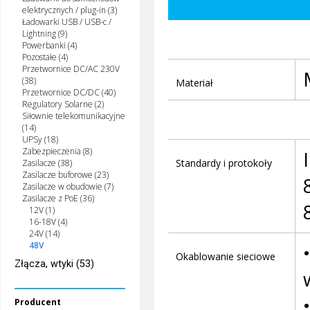
elektrycznych / plug-in (3)
Ładowarki USB / USB-c /
Lightning (9)
Powerbanki (4)
Pozostałe (4)
Przetwornice DC/AC 230V
(38)
Materiał
Przetwornice DC/DC (40)
Regulatory Solarne (2)
Siłownie telekomunikacyjne
(14)
UPSy (18)
Zabezpieczenia (8)
Standardy i protokoły
Zasilacze (38)
Zasilacze buforowe (23)
Zasilacze w obudowie (7)
Zasilacze z PoE (36)
12V (1)
16-18V (4)
24V (14)
48V
Okablowanie sieciowe
Złącza, wtyki (53)
Producent