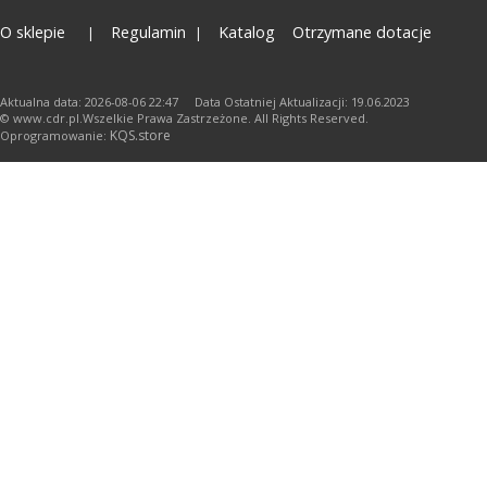
O sklepie
Regulamin
Katalog
Otrzymane dotacje
Aktualna data: 2026-08-06 22:47 Data Ostatniej Aktualizacji: 19.06.2023
© www.cdr.pl.Wszelkie Prawa Zastrzeżone. All Rights Reserved.
KQS.store
Oprogramowanie: