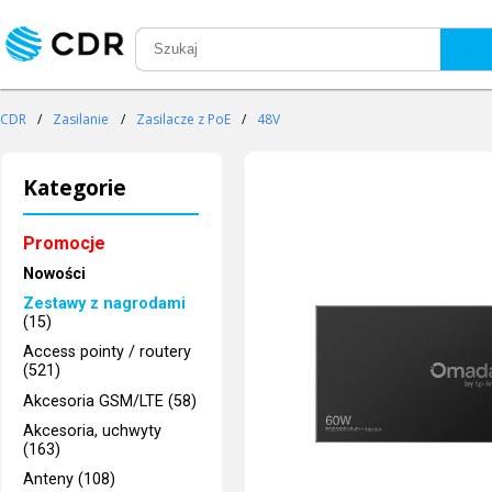
CDR
/
Zasilanie
/
Zasilacze z PoE
/
48V
Kategorie
Promocje
Nowości
Zestawy z nagrodami
(15)
Access pointy / routery
(521)
Akcesoria GSM/LTE (58)
Akcesoria, uchwyty
(163)
Anteny (108)