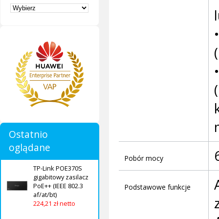
Ostatnio
oglądane
Pobór mocy
TP-Link POE370S
gigabitowy zasilacz
PoE++ (IEEE 802.3
Podstawowe funkcje
af/at/bt)
224,21 zł netto