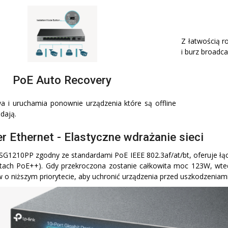
Z łatwością ro
i burz broadca
PoE Auto Recovery
a i uruchamia ponownie urządzenia które są offline
dają.
r Ethernet - Elastyczne wdrażanie sieci
-SG1210PP zgodny ze standardami PoE IEEE 802.3af/at/bt, oferuje łą
ach PoE++). Gdy przekroczona zostanie całkowita moc 123W, wtedy
w o niższym priorytecie, aby uchronić urządzenia przed uszkodzeniami