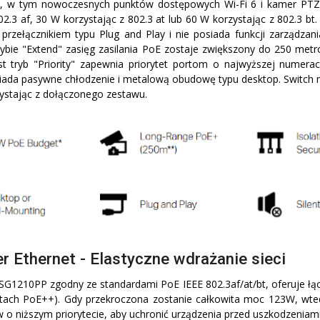
, w tym nowoczesnych punktów dostępowych Wi-Fi 6 i kamer PTZ
02.3 af, 30 W korzystając z 802.3 at lub 60 W korzystając z 802.3 b
przełącznikiem typu Plug and Play i nie posiada funkcji zarządzani
ybie "Extend" zasięg zasilania PoE zostaje zwiększony do 250 met
t tryb "Priority" zapewnia priorytet portom o najwyższej numera
iada pasywne chłodzenie i metalową obudowę typu desktop. Switch 
zystając z dołączonego zestawu.
r Ethernet - Elastyczne wdrażanie sieci
-SG1210PP zgodny ze standardami PoE IEEE 802.3af/at/bt, oferuje łą
ach PoE++). Gdy przekroczona zostanie całkowita moc 123W, wtedy
w o niższym priorytecie, aby uchronić urządzenia przed uszkodzeniami