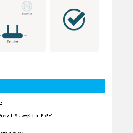
e
Porty 1–8 z wyjściem PoE+)