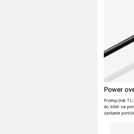
Power ove
Przełącznik TL
do 60W na port
zasilanie portó