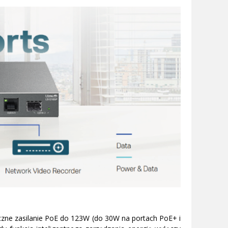
czne zasilanie PoE do 123W (do 30W na portach PoE+ i